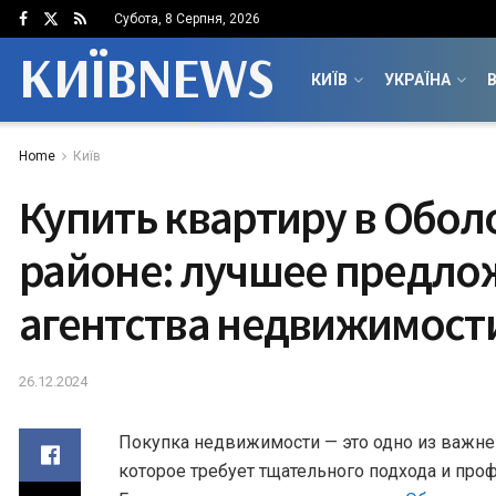
Субота, 8 Серпня, 2026
КИЇВNEWS
КИЇВ
УКРАЇНА
В
Home
Київ
Купить квартиру в Обо
районе: лучшее предло
агентства недвижимост
26.12.2024
Покупка недвижимости — это одно из важн
которое требует тщательного подхода и пр