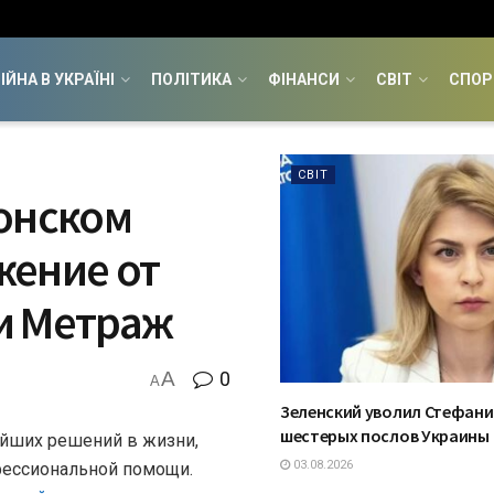
ІЙНА В УКРАЇНІ
ПОЛІТИКА
ФІНАНСИ
СВІТ
СПОР
СВІТ
лонском
жение от
и Метраж
A
0
A
Зеленский уволил Стефани
шестерых послов Украины
ейших решений в жизни,
03.08.2026
офессиональной помощи.