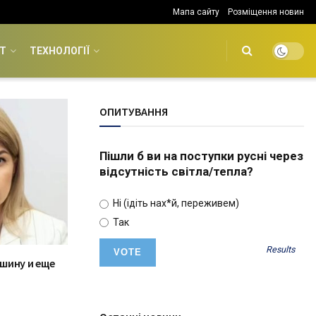
Мапа сайту
Розміщення новин
Т
ТЕХНОЛОГІЇ
ОПИТУВАННЯ
Пішли б ви на поступки русні через
відсутність світла/тепла?
Ні (ідіть нах*й, переживем)
Так
Results
шину и еще