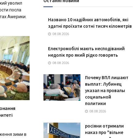
Останні новини
кий уволил
ости посла
тах Америки.
Названо 10 надійних автомобілів, які
здатні проїхати сотні тисяч кілометрів
08.08.2026
Електромобілі мають несподіваний
недолік про який рідко говорять
08.08.2026
Почему ВПЛ лишают
выплат: Лубинец
указал на провалы
социальной
политики
конання
08.08.2026
ритеті
росіяни отримали
наказ про "вільне
ження зими в