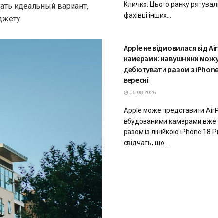
Кличко. Цього ранку рятувал
ть идеальный вариант,
фахівці інших...
джету.
ТЕХНОЛОГІЇ
Apple не відмовилася від Air
камерами: навушники мож
дебютувати разом з iPhone 
вересні
06.08.2026
Apple може представити AirP
вбудованими камерами вже ц
разом із лінійкою iPhone 18 Pr
свідчать, що...