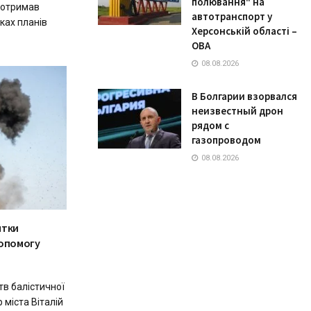
полювання" на
 отримав
автотранспорт у
ках планів
Херсонській області –
ОВА
08.08.2026
В Болгарии взорвался
неизвестный дрон
рядом с
газопроводом
08.08.2026
ятки
допомогу
тв балістичної
 міста Віталій