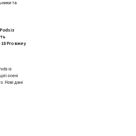
ьники та
Pods із
уть
18 Pro вже у
ods із
ієї осені
o. Нові дані