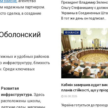
ом районе
, агентство
Президент Владимир Зеленс
им надежным партнером.
Ольгу Стефанишину с должн
сто сделка, а создание
Украины в Соединенных Шта
В тот же день он подписал...
 Оболонский
ФІНАНСИ
стижных и удобных районов
ю инфраструктуру, близость
ы. Среди ключевых
Кабмін завершив аудит ви
Развитая
планів стійкості, що у пріо
инфраструктура.
Здесь
06.08.2026
расположены школы,
Україна готується до проход
детские сады, магазины,