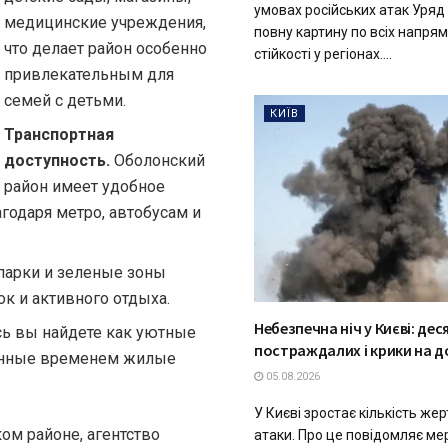
умовах російських атак Уряд
медицинские учреждения,
повну картину по всіх напрям
что делает район особенно
стійкості у регіонах....
привлекательным для
семей с детьми.
КИЇВ
Транспортная
доступность.
Оболонский
район имеет удобное
годаря метро, автобусам и
парки и зеленые зоны
к и активного отдыха.
Небезпечна ніч у Києві: дес
ь вы найдете как уютные
постраждалих і крики на 
ренные временем жилые
05.08.2026
У Києві зростає кількість жер
ом районе, агентство
атаки. Про це повідомляє мер