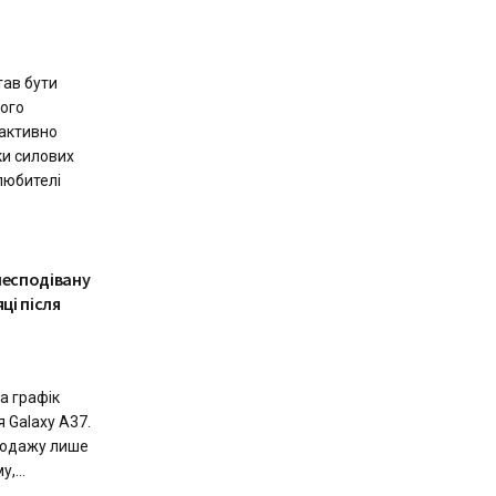
тав бути
ого
 активно
ки силових
 любителі
несподівану
ці після
а графік
 Galaxy A37.
продажу лише
,...