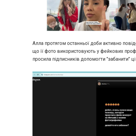
Алла протягом останньої доби активно повідо
що її фото використовують у фейкових проф
просила підписників допомогти "забанити" ці 