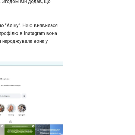
 Згодом він додав, що
ю "Аліну". Нею виявилася
ї профілю в Instagram вона
чи народжувала вона у