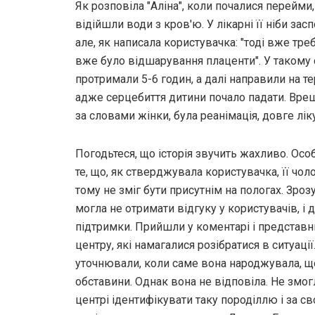
Як розповіла "Аліна", коли почалися перейми, 
відійшли води з кров'ю. У лікарні її ніби за
але, як написала користувачка: "тоді вже тре
вже було відшарування плаценти". У такому с
протримали 5-6 годин, а далі направили на т
адже серцебиття дитини почало падати. Врешт
за словами жінки, була реанімація, довге лік
Погодьтеся, що історія звучить жахливо. Осо
те, що, як стверджувала користувачка, її чол
тому не зміг бути присутнім на пологах. Зрозу
могла не отримати відгуку у користувачів, і
підтримки. Прийшли у коментарі і представ
центру, які намагалися розібратися в ситуації
уточнювали, коли саме вона народжувала, що
обставини. Однак вона не відповіла. Не змо
центрі ідентифікувати таку породіллю і за с