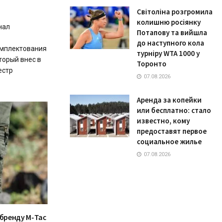
Світоліна розгромила
колишню росіянку
нал
Потапову та вийшла
до наступного кола
омплектования
турніру WTA 1000 у
торый внес в
Торонто
естр
07.08.2026
Аренда за копейки
или бесплатно: стало
известно, кому
предоставят первое
социальное жилье
07.08.2026
 бренду М-Тас