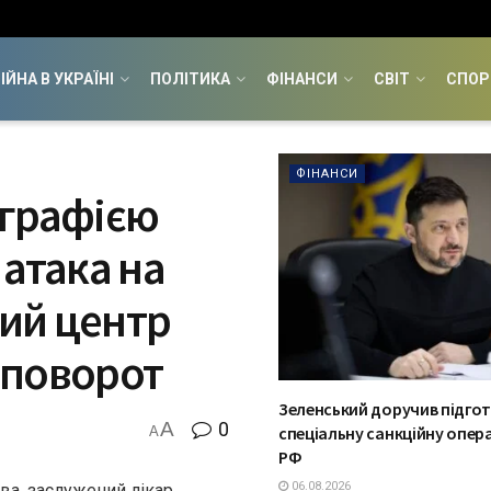
ІЙНА В УКРАЇНІ
ПОЛІТИКА
ФІНАНСИ
СВІТ
СПОР
ФІНАНСИ
ографією
 атака на
ий центр
 поворот
Зеленський доручив підго
A
0
спеціальну санкційну опер
A
РФ
06.08.2026
а, заслужений лікар