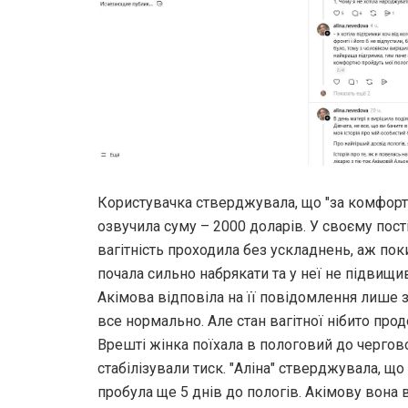
Користувачка стверджувала, що "за комфорт 
озвучила суму – 2000 доларів. У своєму пості
вагітність проходила без ускладнень, аж пок
почала сильно набрякати та у неї не підвищив
Акімова відповіла на її повідомлення лише з
все нормально. Але стан вагітної нібито пр
Врешті жінка поїхала в пологовий до черговог
стабілізували тиск. "Аліна" стверджувала, що
пробула ще 5 днів до пологів. Акімову вона в