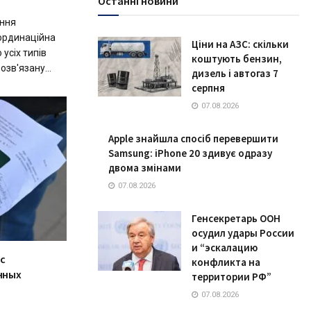
Останні новини
ння
ординаційна
Ціни на АЗС: скільки
усіх типів
коштують бензин,
озв'язану...
дизель і автогаз 7
серпня
07.08.2026
Apple знайшла спосіб перевершити
Samsung: iPhone 20 здивує одразу
двома змінами
07.08.2026
Генсекретарь ООН
осудил удары России
и “эскалацию
с
конфликта на
нных
территории РФ”
07.08.2026