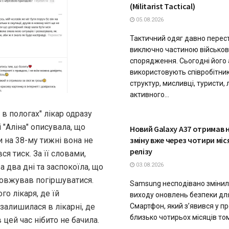
(Militarist Tactical)
05.08.2026
Тактичний одяг давно перес
виключно частиною військов
спорядження. Сьогодні його
використовують співробітни
структур, мисливці, туристи,
активного...
в пологах" лікар одразу
ТЕХНОЛОГІЇ
 "Аліна" описувала, що
Новий Galaxy A37 отримав 
зміну вже через чотири міся
и на 38-му тижні вона не
релізу
ся тиск. За її словами,
03.08.2026
а два дні та заспокоїла, що
одовжував погіршуватися.
Samsung несподівано змінил
о лікаря, де їй
виходу оновлень безпеки для
Смартфон, який з’явився у 
 залишилася в лікарні, де
близько чотирьох місяців тому
 цей час нібито не бачила.