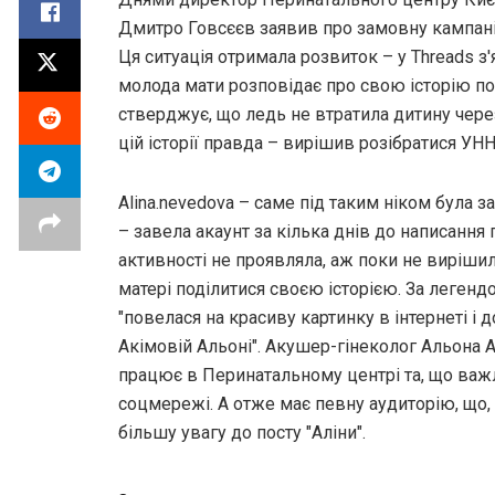
Дмитро Говсєєв заявив про замовну кампані
Ця ситуація отримала розвиток – у Threads з'
молода мати розповідає про свою історію по
стверджує, що ледь не втратила дитину чере
цій історії правда – вирішив розібратися УНН
Alina.nevedova – саме під таким ніком була 
– завела акаунт за кілька днів до написання 
активності не проявляла, аж поки не вирішил
матері поділитися своєю історією. За леген
"повелася на красиву картинку в інтернеті і д
Акімовій Альоні". Акушер-гінеколог Альона А
працює в Перинатальному центрі та, що важ
соцмережі. А отже має певну аудиторію, що,
більшу увагу до посту "Аліни".