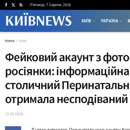
П’ятниця, 7 Серпня, 2026
КИЇВNEWS
КИЇВ
УКРАЇНА
В
Home
Київ
Фейковий акаунт з фот
росіянки: інформаційна
столичний Перинатальн
отримала несподіваний
12.05.2026
Днями директор Перинатального центру Києв