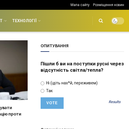
Мапа сайту
Розміщення новин
Т
ТЕХНОЛОГІЇ
ОПИТУВАННЯ
Пішли б ви на поступки русні через
відсутність світла/тепла?
Ні (ідіть нах*й, переживем)
Так
Results
тувати
ацію проти