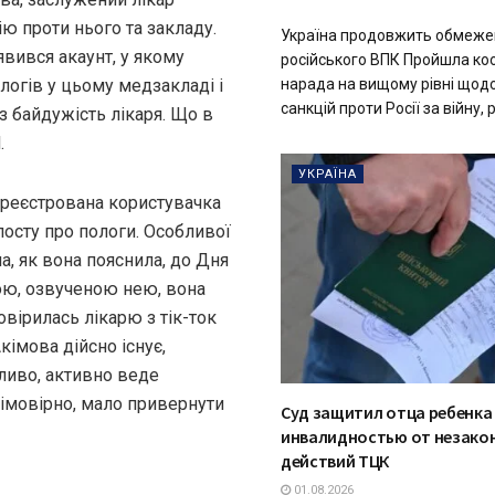
ю проти нього та закладу.
Україна продовжить обмеже
явився акаунт, у якому
російського ВПК Пройшла ко
логів у цьому медзакладі і
нарада на вищому рівні щодо 
санкцій проти Росії за війну, р
з байдужість лікаря. Що в
.
УКРАЇНА
зареєстрована користувачка
посту про пологи. Особливої
а, як вона пояснила, до Дня
дою, озвученою нею, вона
овірилась лікарю з тік-ток
кімова дійсно існує,
ливо, активно веде
 імовірно, мало привернути
Суд защитил отца ребенка 
инвалидностью от незако
действий ТЦК
01.08.2026