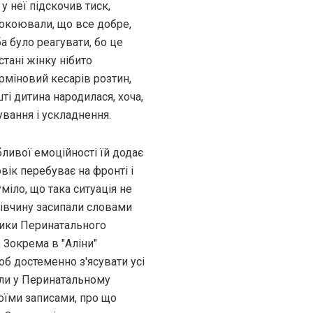
у неї підскочив тиск,
спокоювали, що все добре,
ба було реагувати, бо це
тані жінку нібито
ерміновий кесарів розтин,
і дитина народилася, хоча,
ування і ускладнення.
бливої емоційності їй додає
овік перебуває на фронті і
міло, що така ситуація не
 дівчину засипали словами
ники Перинатального
. Зокрема в "Аліни"
б достеменно з'ясувати усі
гли у Перинатальному
воїми записами, про що