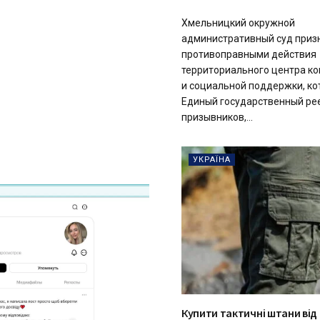
Хмельницкий окружной
административный суд приз
противоправными действия
территориального центра к
и социальной поддержки, ко
Единый государственный ре
призывников,...
УКРАЇНА
Купити тактичні штани від