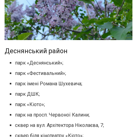
Деснянський район
парк «Деснянський»;
парк «Фестивальний»;
парк імені Романа Шухевича;
парк ДШК;
парк «Кіото»;
парк на просп. Червоної Калини;
сквер на вул. Архітектора Ніколаєва, 7;
сквер біля кінотеатру «Кіото»;