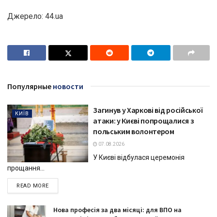
Джерело: 44.ua
Популярные
новости
Загинув у Харкові від російської
КИЇВ
атаки: у Києві попрощалися з
польським волонтером
07.08.2026
У Києві відбулася церемонія
прощання...
DETAILS
READ MORE
Нова професія за два місяці: для ВПО на