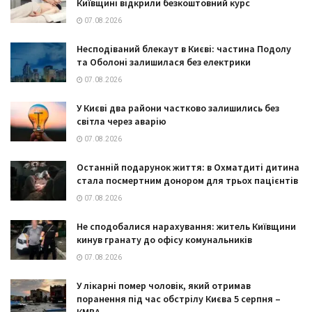
Київщині відкрили безкоштовний курс
07.08.2026
Несподіваний блекаут в Києві: частина Подолу
та Оболоні залишилася без електрики
07.08.2026
У Києві два райони частково залишились без
світла через аварію
07.08.2026
Останній подарунок життя: в Охматдиті дитина
стала посмертним донором для трьох пацієнтів
07.08.2026
Не сподобалися нарахування: житель Київщини
кинув гранату до офісу комунальників
07.08.2026
У лікарні помер чоловік, який отримав
поранення під час обстрілу Києва 5 серпня –
КМВА