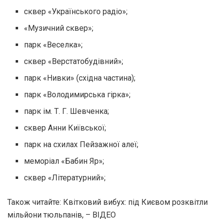
сквер «Українського радіо»;
«Музичний сквер»;
парк «Веселка»;
сквер «Верстатобудівний»;
парк «Нивки» (східна частина);
парк «Володимирська гірка»;
парк ім. Т. Г. Шевченка;
сквер Анни Київської;
парк на схилах Пейзажної алеї;
меморіал «Бабин Яр»;
сквер «Літературний»;
Також читайте: Квітковий вибух: під Києвом розквітли
мільйони тюльпанів, – ВІДЕО