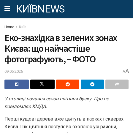
КИЇВNEWS
Home
Київ
Еко-знахідка в зелених зонах
Києва: що найчастіше
фотографують, – ФОТО
A
09.05.2026
A
У столиці почався сезон цвітіння бузку. Про це
повідомляє КМДА.
Перші кущові дерева вже цвітуть в парках і скверах
Києва. Пік цвітіння поступово охоплює усі райони,