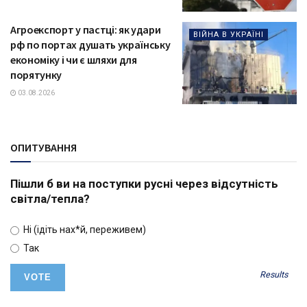
Агроекспорт у пастці: як удари
ВІЙНА В УКРАЇНІ
рф по портах душать українську
економіку і чи є шляхи для
порятунку
03.08.2026
ОПИТУВАННЯ
Пішли б ви на поступки русні через відсутність
світла/тепла?
Ні (ідіть нах*й, переживем)
Так
Results