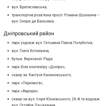
вул. Братиславська;
транспортна розв’язка просп. Романа Шухевича –
вул. Оноре де Бальзака.
Дніпровський район
парк уздовж вул. Гетьмана Павла Полуботка;
вул. Гната Хоткевича;
бульв. Верховної Ради;
парк біля кінотеатру «Дніпро»;
сквер ім. Кастуся Калиновського;
парк «Перемога»;
парк «Аврора»;
сквер на вул. Ігоря Юхновського, 26-А та вздовж
вул. Остафія Дашкевича.