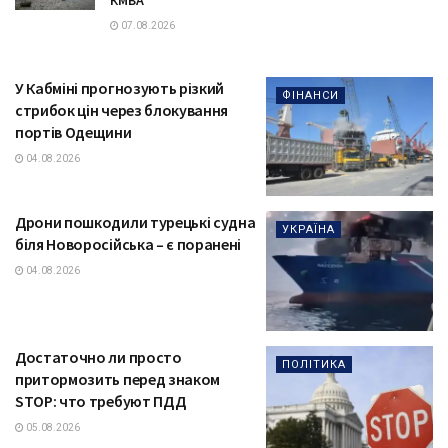
07.08.2026
У Кабміні прогнозують різкий
ФІНАНСИ
стрибок цін через блокування
портів Одещини
04.08.2026
Дрони пошкодили турецькі судна
УКРАЇНА
біля Новоросійська – є поранені
04.08.2026
Достаточно ли просто
ПОЛІТИКА
притормозить перед знаком
STOP: что требуют ПДД
05.08.2026