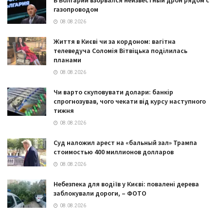
В Болгарии взорвался неизвестный дрон рядом с
газопроводом
08.08.2026
Життя в Києві чи за кордоном: вагітна
телеведуча Соломія Вітвіцька поділилась
планами
08.08.2026
Чи варто скуповувати долари: банкір
спрогнозував, чого чекати від курсу наступного
тижня
08.08.2026
Суд наложил арест на «бальный зал» Трампа
стоимостью 400 миллионов долларов
08.08.2026
Небезпека для водіїв у Києві: повалені дерева
заблокували дороги, – ФОТО
08.08.2026