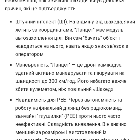
небезпечніші, ніж звичайні шахеди. Існує декілька
причин, які це підтверджують:
Штучний інтелект (ШІ). На відміну від шахеда, який
летить за координатами, "Ланцет" має модуль
автозахоплення цілі. Він сам "бачить" об’єкт і
наводиться на нього, навіть якщо зник зв’язок з
оператором.
Маневреність. "Ланцет" — це дрон-камікадзе,
здатний активно маневрувати та пікірувати на
швидкості до 300 км/год. Його набагато важче
збити кулеметом, ніж повільний «Шахед».
Невидимість для РЕБ. Через автономність та
роботу на фінальній ділянці без радіокоманд,
звичайні "глушилки" (РЕБ) проти нього часто
неефективні. Складність виявлення. Він значно
менший за розміром і виготовлений із