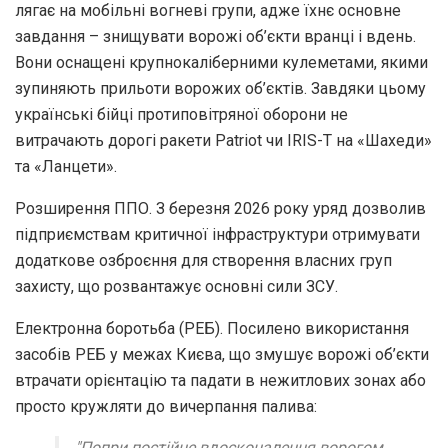
лягає на мобільні вогневі групи, адже їхнє основне
завдання – знищувати ворожі об’єкти вранці і вдень.
Вони оснащені крупнокаліберними кулеметами, якими
зупиняють прильоти ворожих об’єктів. Завдяки цьому
українські бійці протиповітряної оборони не
витрачають дорогі ракети Patriot чи IRIS-T на «Шахеди»
та «Ланцети».
Розширення ППО. З березня 2026 року уряд дозволив
підприємствам критичної інфраструктури отримувати
додаткове озброєння для створення власних груп
захисту, що розвантажує основні сили ЗСУ.
Електронна боротьба (РЕБ). Посилено використання
засобів РЕБ у межах Києва, що змушує ворожі об’єкти
втрачати орієнтацію та падати в нежитлових зонах або
просто кружляти до вичерпання палива:
"Попри постійне вдосконалення ворогом