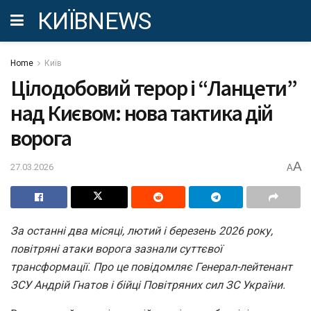
КИЇВNEWS
Home
Київ
Цілодобовий терор і “Ланцети”
над Києвом: нова тактика дій
ворога
A
27.03.2026
A
За останні два місяці, лютий і березень 2026 року,
повітряні атаки ворога зазнали суттєвої
трансформації. Про це повідомляє Генерал-лейтенант
ЗСУ Андрій Гнатов і бійці Повітряних сил ЗС України.