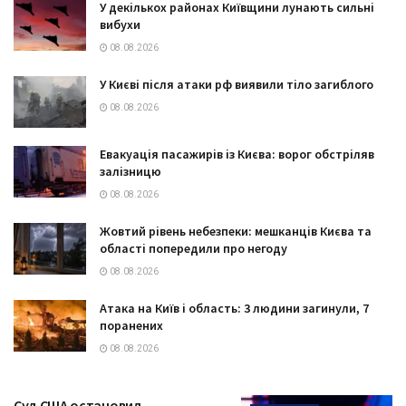
У декількох районах Київщини лунають сильні
вибухи
08.08.2026
У Києві після атаки рф виявили тіло загиблого
08.08.2026
Евакуація пасажирів із Києва: ворог обстріляв
залізницю
08.08.2026
Жовтий рівень небезпеки: мешканців Києва та
області попередили про негоду
08.08.2026
Атака на Київ і область: 3 людини загинули, 7
поранених
08.08.2026
Суд США остановил