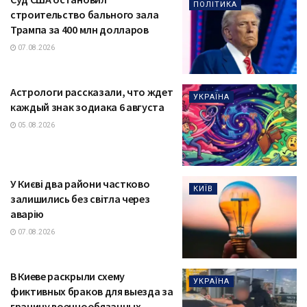
ПОЛІТИКА
строительство бального зала
Трампа за 400 млн долларов
07.08.2026
Астрологи рассказали, что ждет
УКРАЇНА
каждый знак зодиака 6 августа
05.08.2026
У Києві два райони частково
КИЇВ
залишились без світла через
аварію
07.08.2026
В Киеве раскрыли схему
УКРАЇНА
фиктивных браков для выезда за
границу военнообязанных