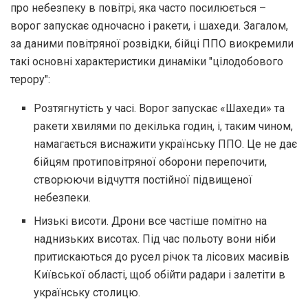
про небезпеку в повітрі, яка часто посилюється –
ворог запускає одночасно і ракети, і шахеди. Загалом,
за даними повітряної розвідки, бійці ППО виокремили
такі основні характеристики динаміки "цілодобового
терору":
Розтягнутість у часі. Ворог запускає «Шахеди» та
ракети хвилями по декілька годин, і, таким чином,
намагається виснажити українську ППО. Це не дає
бійцям протиповітряної оборони перепочити,
створюючи відчуття постійної підвищеної
небезпеки.
Низькі висоти. Дрони все частіше помітно на
наднизьких висотах. Під час польоту вони ніби
притискаються до русел річок та лісових масивів
Київської області, щоб обійти радари і залетіти в
українську столицю.