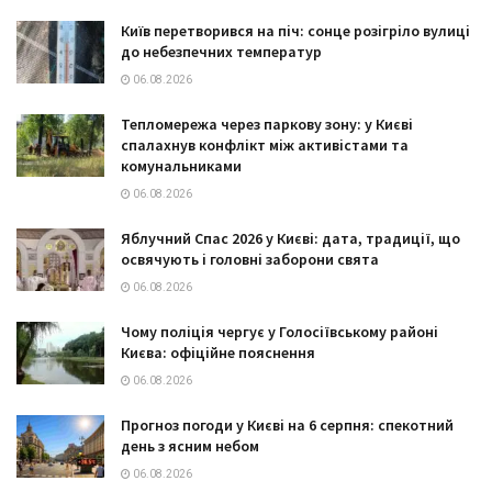
Київ перетворився на піч: сонце розігріло вулиці
до небезпечних температур
06.08.2026
Тепломережа через паркову зону: у Києві
спалахнув конфлікт між активістами та
комунальниками
06.08.2026
Яблучний Спас 2026 у Києві: дата, традиції, що
освячують і головні заборони свята
06.08.2026
Чому поліція чергує у Голосіївському районі
Києва: офіційне пояснення
06.08.2026
Прогноз погоди у Києві на 6 серпня: спекотний
день з ясним небом
06.08.2026