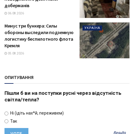
доберманів
06.08.2026
Минус три бункера: Силы
УКРАЇНА
обороны выследили подземную
логистику беспилотного флота
Кремля
05.08.2026
ОПИТУВАННЯ
Пішли б ви на поступки русні через відсутність
світла/тепла?
Ні (ідіть нах*й, переживем)
Так
Results