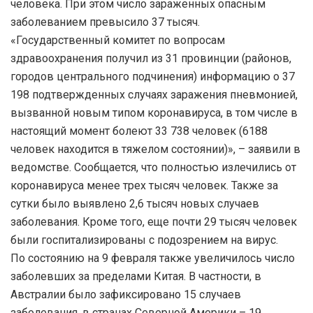
человека. При этом число зараженных опасным
заболеванием превысило 37 тысяч.
«Государственный комитет по вопросам
здравоохранения получил из 31 провинции (районов,
городов центрального подчинения) информацию о 37
198 подтвержденных случаях заражения пневмонией,
вызванной новым типом коронавируса, в том числе в
настоящий момент болеют 33 738 человек (6188
человек находится в тяжелом состоянии)», – заявили в
ведомстве. Сообщается, что полностью излечились от
коронавируса менее трех тысяч человек. Также за
сутки было выявлено 2,6 тысяч новых случаев
заболевания. Кроме того, еще почти 29 тысяч человек
были госпитализированы с подозрением на вирус.
По состоянию на 9 февраля также увеличилось число
заболевших за пределами Китая. В частности, в
Австралии было зафиксировано 15 случаев
заболевания, в странах Северной Америки – 19