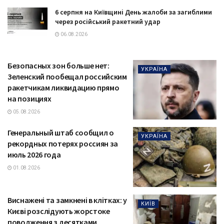
6 серпня на Київщині День жалоби за загиблими
через російський ракетний удар
06.08.2026
Безопасных зон больше нет:
УКРАЇНА
Зеленский пообещал российским
ракетчикам ликвидацию прямо
на позициях
05.08.2026
Генеральный штаб сообщил о
УКРАЇНА
рекордных потерях россиян за
июль 2026 года
01.08.2026
Виснажені та замкнені в клітках: у
КИЇВ
Києві розслідують жорстоке
поводження з десятками