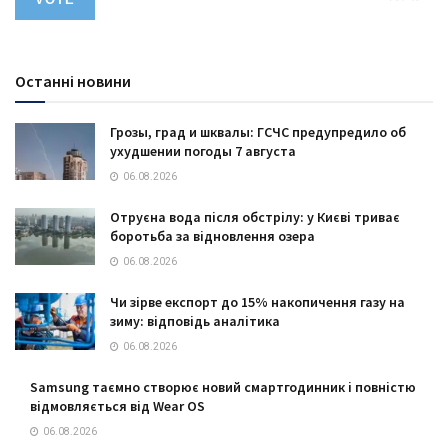
Останні новини
Грозы, град и шквалы: ГСЧС предупредило об
ухудшении погоды 7 августа
06.08.2026
Отруєна вода після обстрілу: у Києві триває
боротьба за відновлення озера
06.08.2026
Чи зірве експорт до 15% накопичення газу на
зиму: відповідь аналітика
06.08.2026
Samsung таємно створює новий смартгодинник і повністю
відмовляється від Wear OS
06.08.2026