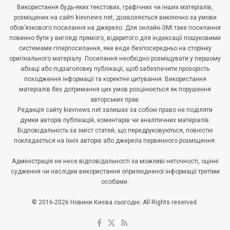
Використання будь-яких текстових, графічних чи інших матеріалів,
розміщених на сайті kievnews.net, дозволяється виключно за умови
обов’язкового посилання на джерело. Для онлайн-ЗМІ таке посилання
повинно бути у вигляді прямого, відкритого для індексації пошуковими
системами гіперпосилання, яке веде безпосередньо на сторінку
оригінального матеріалу. Посилання необхідно розміщувати у першому
абзаці або підзаголовку публікації, щоб забезпечити прозорість
походження інформації та коректне цитування. Використання
матеріалів без дотримання цих умов розцінюється як порушення
авторських прав.
Редакція сайту kievnews.net залишає за собою право не поділяти
думки авторів публікацій, коментарів чи аналітичних матеріалів.
Відповідальність за зміст статей, що передруковуються, повністю
покладається на їхніх авторів або джерела первинного розміщення.
Адміністрація не несе відповідальності за можливі неточності, оцінні
судження чи наслідки використання оприлюдненої інформації третіми
особами.
© 2016-2026 Новини Києва сьогодні. All Rights reserved.