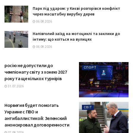
Парк під ударом: у Києві розгорівся конфлікт
через масштабну вирубку дерев
06.08.2026
Напівголий заїзд на мотоциклі та заклики до
інтиму: що коїться на вулицях
06.08.2026
росію не допустили до
СПОРТ
чемпіонату світу з хокею 2027
року та ще кількох турнірів
31.07.2026
Норвегия будет помогать
СВІТ
Украине с ПВО и
антибаллистикой: Зеленский
анонсировал договоренности
07.08.2026