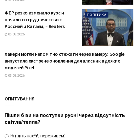
ФБР резко изменило курс и
ПОЛІТИКА
начало сотрудничество с
Россией и Китаем, – Reuters
05.08.2026
Хакери могли непомітно стежити через камеру: Google
ТЕХНОЛОГІЇ
випустила екстрене оновлення для власників деяких
моделей Pixel
05.08.2026
ОПИТУВАННЯ
Пішли б ви на поступки русні через відсутність
світла/тепла?
Ні (ідіть нах*й, переживем)