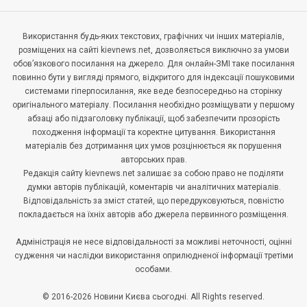
Використання будь-яких текстових, графічних чи інших матеріалів,
розміщених на сайті kievnews.net, дозволяється виключно за умови
обов’язкового посилання на джерело. Для онлайн-ЗМІ таке посилання
повинно бути у вигляді прямого, відкритого для індексації пошуковими
системами гіперпосилання, яке веде безпосередньо на сторінку
оригінального матеріалу. Посилання необхідно розміщувати у першому
абзаці або підзаголовку публікації, щоб забезпечити прозорість
походження інформації та коректне цитування. Використання
матеріалів без дотримання цих умов розцінюється як порушення
авторських прав.
Редакція сайту kievnews.net залишає за собою право не поділяти
думки авторів публікацій, коментарів чи аналітичних матеріалів.
Відповідальність за зміст статей, що передруковуються, повністю
покладається на їхніх авторів або джерела первинного розміщення.
Адміністрація не несе відповідальності за можливі неточності, оцінні
судження чи наслідки використання оприлюдненої інформації третіми
особами.
© 2016-2026 Новини Києва сьогодні. All Rights reserved.