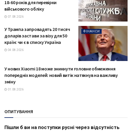
18-60 років для перевірки
військового обліку
07.08.2026
У Трампа запровадять 20 тисяч
ФІНАНСИ
доларів застави за візу для 50
країн: чи є в списку Україна
04.08.2026
У нових Xiaomi 18 може зникнути головне обмеження
ТЕХНОЛОГІЇ
попередніх моделей: новий витік натякнув на важливу
зміну
01.08.2026
ОПИТУВАННЯ
Пішли б ви на поступки русні через відсутність