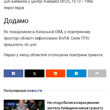
цілі виявили у центрі Києва02.09.25, 15:12 • 1966
переглядiв
Додамо
Як повідомили в Київській ОВА, у повітряному
просторі області зафіксовано БпЛА. Сили ППО
працюють по цілі.
Наразі у низці областей оголошена повітряна тривога.
Популярные
новости
Не сподобалися нарахування:
КИЇВ
житель Київщини кинув гранату