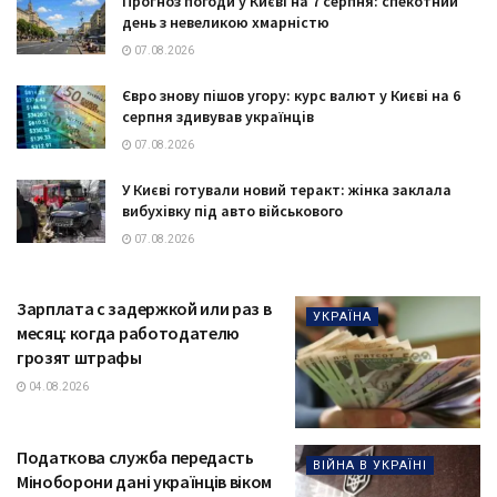
Прогноз погоди у Києві на 7 серпня: спекотний
день з невеликою хмарністю
07.08.2026
Євро знову пішов угору: курс валют у Києві на 6
серпня здивував українців
07.08.2026
У Києві готували новий теракт: жінка заклала
вибухівку під авто військового
07.08.2026
Зарплата с задержкой или раз в
УКРАЇНА
месяц: когда работодателю
грозят штрафы
04.08.2026
Податкова служба передасть
ВІЙНА В УКРАЇНІ
Міноборони дані українців віком