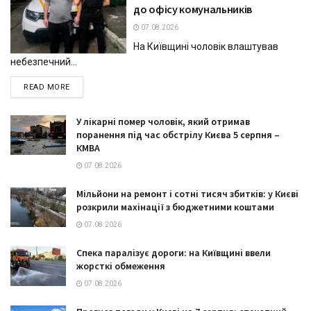
до офісу комунальників
07.08.2026
На Київщині чоловік влаштував
небезпечний...
DETAILS
READ MORE
У лікарні помер чоловік, який отримав
поранення під час обстрілу Києва 5 серпня –
КМВА
07.08.2026
Мільйони на ремонт і сотні тисяч збитків: у Києві
розкрили махінації з бюджетними коштами
07.08.2026
Спека паралізує дороги: на Київщині ввели
жорсткі обмеження
07.08.2026