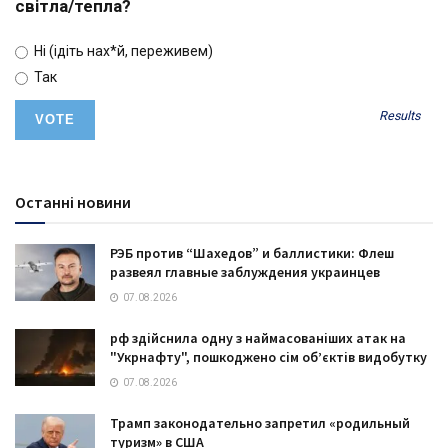
світла/тепла?
Ні (ідіть нах*й, переживем)
Так
Results
Останні новини
РЭБ против “Шахедов” и баллистики: Флеш
развеял главные заблуждения украинцев
07.08.2026
рф здійснила одну з наймасованіших атак на
"Укрнафту", пошкоджено сім об’єктів видобутку
07.08.2026
Трамп законодательно запретил «родильный
туризм» в США