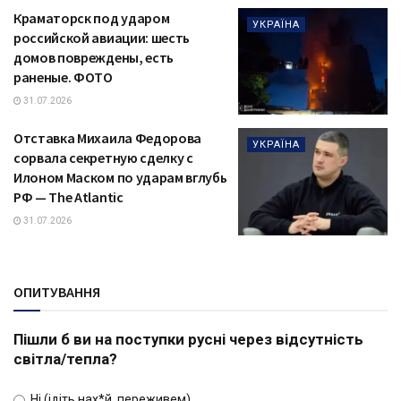
Краматорск под ударом
УКРАЇНА
российской авиации: шесть
домов повреждены, есть
раненые. ФОТО
31.07.2026
Отставка Михаила Федорова
УКРАЇНА
сорвала секретную сделку с
Илоном Маском по ударам вглубь
РФ — The Atlantic
31.07.2026
ОПИТУВАННЯ
Пішли б ви на поступки русні через відсутність
світла/тепла?
Ні (ідіть нах*й, переживем)