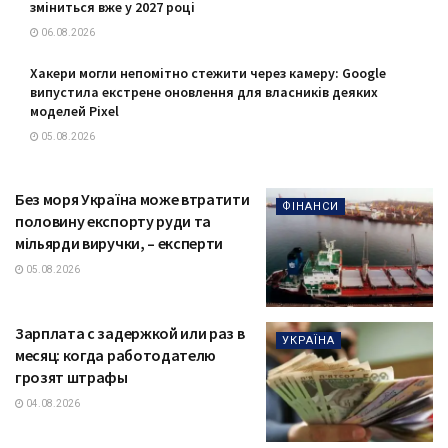
зміниться вже у 2027 році
06.08.2026
Хакери могли непомітно стежити через камеру: Google
випустила екстрене оновлення для власників деяких
моделей Pixel
05.08.2026
Без моря Україна може втратити
ФІНАНСИ
половину експорту руди та
мільярди виручки, – експерти
05.08.2026
Зарплата с задержкой или раз в
УКРАЇНА
месяц: когда работодателю
грозят штрафы
04.08.2026