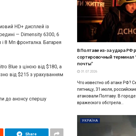
мовий HD+ дисплей із
редині — Dimensity 6300, 6
п і 8 Мп фронталка. Батарея
В Полтаве из-за удара РФ 
сортировочный терминал 
почты”
tro Blue з ціною від $180, а
31.07.2026
лизно від $215 з урахуванням
Что известно об атаке РФ? С
пятницу, 31 июля, российски
атаковали Полтаву. В городе
или до анонсу спершу
вражеского обстрела...
УКРАЇНА
Share