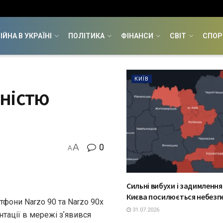
ІЙНА В УКРАЇНІ
ПОЛІТИКА
ФІНАНСИ
СВІТ
СПОР
КИЇВ
вністю
A
0
A
Сильні вибухи і задимлення
Києва посилюється небезп
тфони Narzo 90 та Narzo 90x
31.07.2026
нтації в мережі зʼявився