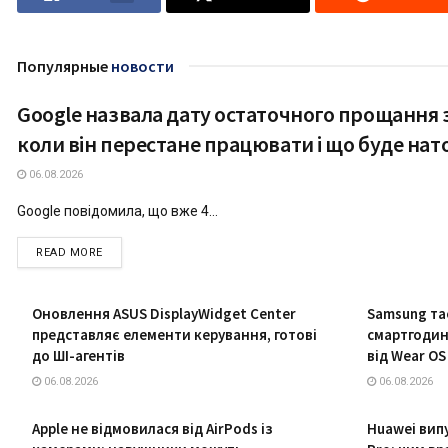
Популярные
новости
Google назвала дату остаточного прощання з 
ТЕХНОЛОГІЇ
коли він перестане працювати і що буде нат
06.08.2026
Google повідомила, що вже 4...
DETAILS
READ MORE
Оновлення ASUS DisplayWidget Center
Samsung та
представляє елементи керування, готові
смартгодин
до ШІ-агентів
від Wear OS
06.08.2026
06.08.2026
Apple не відмовилася від AirPods із
Huawei вип