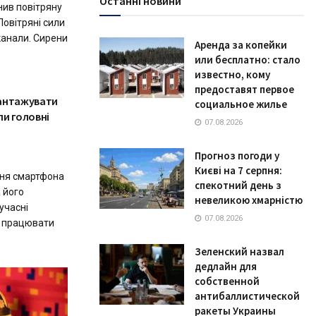
Останні новини
снив повітряну
Повітряні сили
канали. Сирени
Аренда за копейки
или бесплатно: стало
известно, кому
предоставят первое
вантажувати
социальное жилье
ли головні
07.08.2026
Прогноз погоди у
Києві на 7 серпня:
ня смартфона
спекотний день з
 його
невеликою хмарністю
сучасні
07.08.2026
о працювати
Зеленский назвал
дедлайн для
собственной
антибаллистической
ракеты Украины