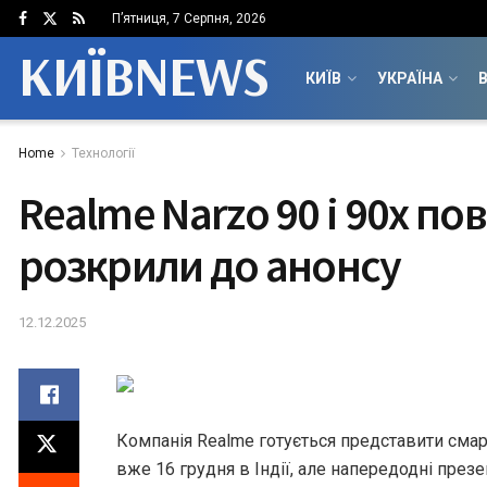
П’ятниця, 7 Серпня, 2026
КИЇВNEWS
КИЇВ
УКРАЇНА
В
Home
Технології
Realme Narzo 90 і 90x по
розкрили до анонсу
12.12.2025
Компанія Realme готується представити смар
вже 16 грудня в Індії, але напередодні презе