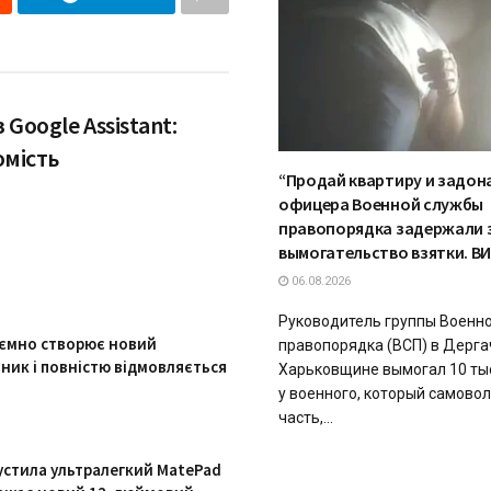
Google Assistant:
омість
“Продай квартиру и задона
офицера Военной службы
правопорядка задержали 
вымогательство взятки. В
06.08.2026
Руководитель группы Военн
ємно створює новий
правопорядка (ВСП) в Дерга
ник і повністю відмовляється
Харьковщине вымогал 10 ты
у военного, который самово
часть,...
устила ультралегкий MatePad