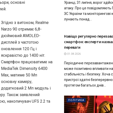
ьори, основні
Уранці, 31 липня, ворог здій
атаку. Про це повідомляють 
лей.
ЗС України та моніторингові 
лунають понад...
Згідно з витоком, Realme
Narzo 90 отримає 6,8-
ТЕХНОЛОГІЇ
дюймовий AMOLED-
Навіщо регулярно переза
смартфон: експерти назва
дисплей з частотою
переваги
оновлення 120 Гц і
01.08.2026
яскравістю до 1400 ніт.
Смартфон працюватиме на
Періодичне перезавантажен
MediaTek Dimensity 6400
може позитивно впливати на
стабільність і безпеку. Хоча 
Max, матиме 50 Мп
пристрої здатні безперервн
основну камеру,
протягом багатьох днів...
додатковий 2 Мп модуль і
ру. Також заявлений
ПОЛІТИКА
ою, накопичувач UFS 2.2 та