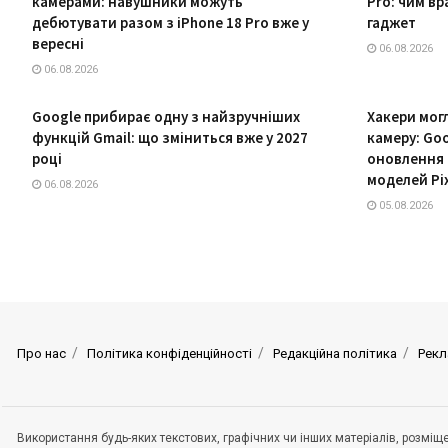
камерами: навушники можуть
Pro: чим в
дебютувати разом з iPhone 18 Pro вже у
гаджет
вересні
06.08.2026
06.08.2026
Google прибирає одну з найзручніших
Хакери мог
функцій Gmail: що зміниться вже у 2027
камеру: Go
році
оновлення 
моделей Pi
06.08.2026
05.08.2026
Про нас
Політика конфіденційності
Редакційна політика
Рекл
Використання будь-яких текстових, графічних чи інших матеріалів, розмі