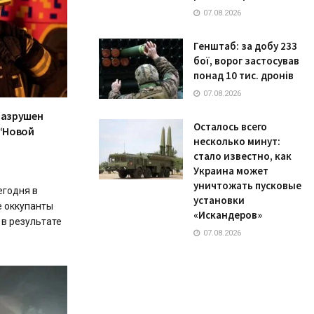
07.08.2026
Генштаб: за добу 233
бої, ворог застосував
понад 10 тис. дронів
07.08.2026
разрушен
Осталось всего
“Новой
несколько минут:
стало известно, как
Украина может
уничтожать пусковые
егодня в
установки
е оккупанты
«Искандеров»
 в результате
07.08.2026