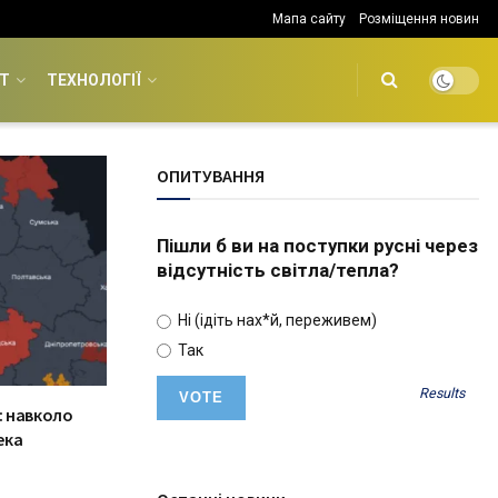
Мапа сайту
Розміщення новин
Т
ТЕХНОЛОГІЇ
ОПИТУВАННЯ
Пішли б ви на поступки русні через
відсутність світла/тепла?
Ні (ідіть нах*й, переживем)
Так
Results
: навколо
ека