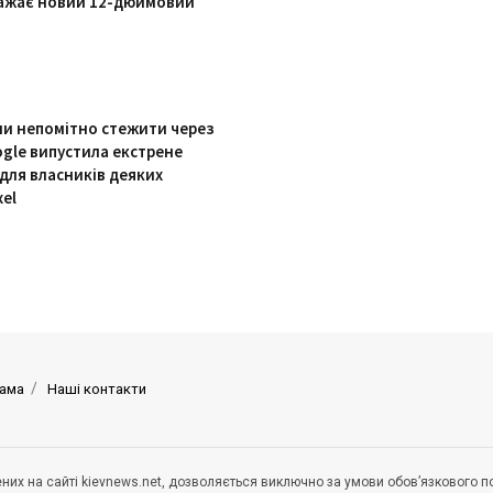
ражає новий 12-дюймовий
ли непомітно стежити через
ogle випустила екстрене
для власників деяких
xel
ама
Наші контакти
щених на сайті kievnews.net, дозволяється виключно за умови обов’язкового 