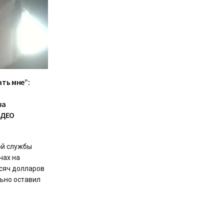
ть мне”:
за
ИДЕО
ой службы
чах на
сяч долларов
льно оставил