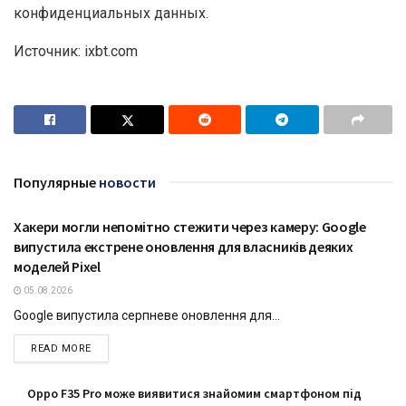
конфиденциальных данных.
Источник: ixbt.com
Популярные
новости
Хакери могли непомітно стежити через камеру: Google
ТЕХНОЛОГІЇ
випустила екстрене оновлення для власників деяких
моделей Pixel
05.08.2026
Google випустила серпневе оновлення для...
DETAILS
READ MORE
Oppo F35 Pro може виявитися знайомим смартфоном під