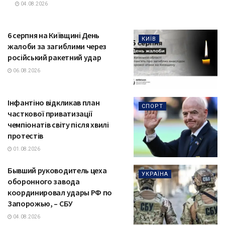
04.08.2026
6 серпня на Київщині День
КИЇВ
жалоби за загиблими через
російський ракетний удар
06.08.2026
Інфантіно відкликав план
СПОРТ
часткової приватизації
чемпіонатів світу після хвилі
протестів
01.08.2026
Бывший руководитель цеха
УКРАЇНА
оборонного завода
координировал удары РФ по
Запорожью, – СБУ
04.08.2026