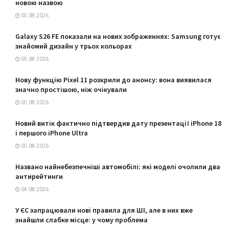
новою назвою
05.08.2026
Galaxy S26 FE показали на нових зображеннях: Samsung готує
знайомий дизайн у трьох кольорах
05.08.2026
Нову функцію Pixel 11 розкрили до анонсу: вона виявилася
значно простішою, ніж очікували
05.08.2026
Новий витік фактично підтвердив дату презентації iPhone 18
і першого iPhone Ultra
05.08.2026
Названо найнебезпечніші автомобілі: які моделі очолили два
антирейтинги
04.08.2026
У ЄС запрацювали нові правила для ШІ, але в них вже
знайшли слабке місце: у чому проблема