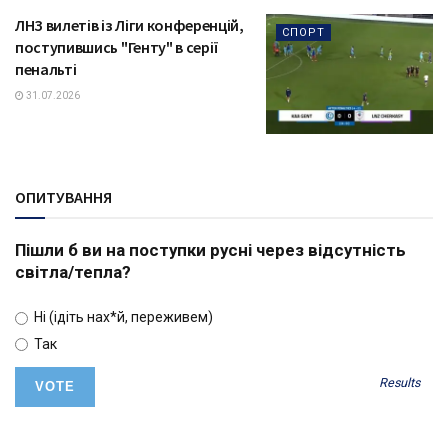
ЛНЗ вилетів із Ліги конференцій,
СПОРТ
поступившись "Генту" в серії
пенальті
31.07.2026
ОПИТУВАННЯ
Пішли б ви на поступки русні через відсутність
світла/тепла?
Ні (ідіть нах*й, переживем)
Так
Results