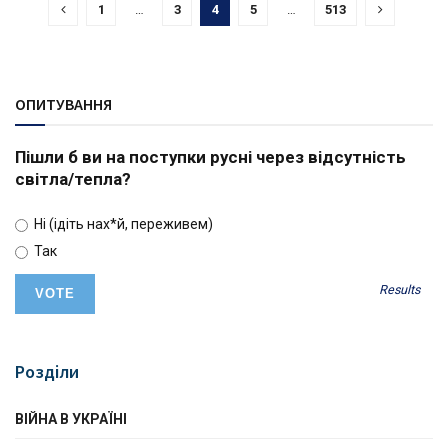
1
…
3
4
5
…
513
ОПИТУВАННЯ
Пішли б ви на поступки русні через відсутність
світла/тепла?
Ні (ідіть нах*й, переживем)
Так
Results
Розділи
ВІЙНА В УКРАЇНІ