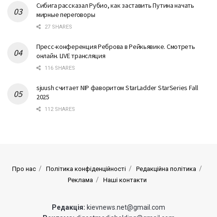
Сибига рассказал Рубио, как заставить Путина начать
мирные переговоры
27 SHARES
Пресс-конференция Реброва в Рейкьявике. Смотреть
онлайн. LIVE трансляция
116 SHARES
sjuush считает NIP фаворитом StarLadder StarSeries Fall
2025
112 SHARES
Про нас
Політика конфіденційності
Редакційна політика
Реклама
Наші контакти
Редакція:
kievnews.net@gmail.com