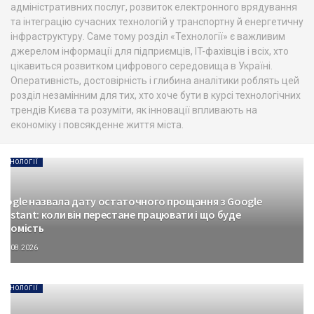
адміністративних послуг, розвиток електронного врядування
та інтеграцію сучасних технологій у транспортну й енергетичну
інфраструктуру. Саме тому розділ «Технології» є важливим
джерелом інформації для підприємців, IT-фахівців і всіх, хто
цікавиться розвитком цифрового середовища в Україні.
Оперативність, достовірність і глибина аналітики роблять цей
розділ незамінним для тих, хто хоче бути в курсі технологічних
трендів Києва та розуміти, як інновації впливають на
економіку і повсякденне життя міста.
ТЕХНОЛОГІЇ
oogle назвала дату остаточного прощання з Google
ssistant: коли він перестане працювати і що буде
атомість
06.08.2026
ТЕХНОЛОГІЇ