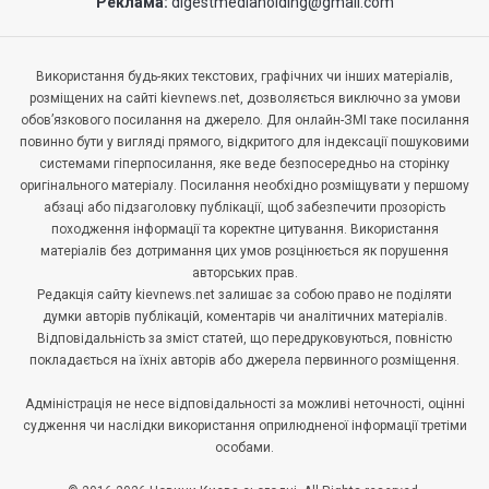
Реклама:
digestmediaholding@gmail.com
Використання будь-яких текстових, графічних чи інших матеріалів,
розміщених на сайті kievnews.net, дозволяється виключно за умови
обов’язкового посилання на джерело. Для онлайн-ЗМІ таке посилання
повинно бути у вигляді прямого, відкритого для індексації пошуковими
системами гіперпосилання, яке веде безпосередньо на сторінку
оригінального матеріалу. Посилання необхідно розміщувати у першому
абзаці або підзаголовку публікації, щоб забезпечити прозорість
походження інформації та коректне цитування. Використання
матеріалів без дотримання цих умов розцінюється як порушення
авторських прав.
Редакція сайту kievnews.net залишає за собою право не поділяти
думки авторів публікацій, коментарів чи аналітичних матеріалів.
Відповідальність за зміст статей, що передруковуються, повністю
покладається на їхніх авторів або джерела первинного розміщення.
Адміністрація не несе відповідальності за можливі неточності, оцінні
судження чи наслідки використання оприлюдненої інформації третіми
особами.