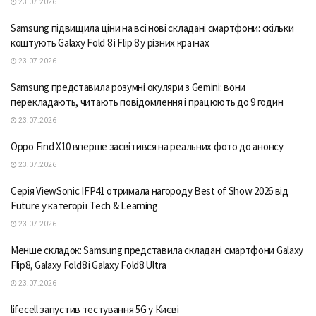
23.07.2026
Samsung підвищила ціни на всі нові складані смартфони: скільки
коштують Galaxy Fold 8 і Flip 8 у різних країнах
23.07.2026
Samsung представила розумні окуляри з Gemini: вони
перекладають, читають повідомлення і працюють до 9 годин
23.07.2026
Oppo Find X10 вперше засвітився на реальних фото до анонсу
23.07.2026
Серія ViewSonic IFP41 отримала нагороду Best of Show 2026 від
Future у категорії Tech & Learning
23.07.2026
Менше складок: Samsung представила складані смартфони Galaxy
Flip8, Galaxy Fold8 і Galaxy Fold8 Ultra
23.07.2026
lifecell запустив тестування 5G у Києві