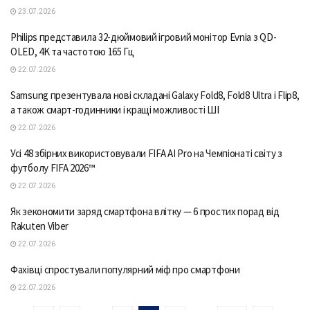
23.07.2026
Philips представила 32-дюймовий ігровий монітор Evnia з QD-
OLED, 4K та частотою 165 Гц
22.07.2026
Samsung презентувала нові складані Galaxy Fold8, Fold8 Ultra і Flip8,
а також смарт-годинники і кращі можливості ШІ
22.07.2026
Усі 48 збірних використовували FIFA AI Pro на Чемпіонаті світу з
футболу FIFA 2026™
22.07.2026
Як зекономити заряд смартфона влітку — 6 простих порад від
Rakuten Viber
22.07.2026
Фахівці спростували популярний міф про смартфони
22.07.2026