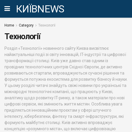
КИЇВNEWS
Home
Category
Технології
Технології
Розділ «Технології» новинного сайту Києва висвітлює
найактуальніші події зі світу інновацій, IT-індустрії та цифрової
трансформації столиці. Київ уже давно став одним із
провідних технологічних центрів Східної Європи, де активно
розвиваються стартапи, впроваджуються сучасні рішення та
формується потужна екосистема для розвитку бізнесу й науки.
У цьому розділі читачі знайдуть свіжі новини про українські та
міжнародні технологічні компанії, що працюють у Києві,
аналітику щодо розвитку IT-ринку, а також матеріали про нові
цифрові сервіси, які змінюють життя містян. Особлива увага
приділяється інноваційним проєктам у сфері штучного
інтелекту, кібербезпеки, фінтеху та смарт-інфраструктури, які
формують майбутнє столиці. Київ активно впроваджує
концепцію «розумного міста», що включає цифровізацію