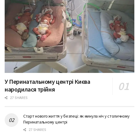
У Перинатальному центрі Києва
народилася трійня
27 SHARES
Старт нового життя у безпеці: як минула ніч у столичному
Перинатальному центрі
27 SHARES