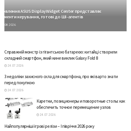
новлення ASUS DisplayWidget Center представляє
лементи керування, готові до ШІ-агентів
06.08.2026
Справжній монстр із гігантською батареєю: китайці створили
складний смартфон, який кине виклик Galaxy Fold 8
24.07.2026
3 недоліки захисного скла для смартфона, про які варто знати
перед покупкою
24.07.2026
Каретки, позиционеры и поворотные столы: как
обеспечить точное перемещение узлов
24.07.2026
Найпопулярніші ігрові релізи – І півріччя 2026 року