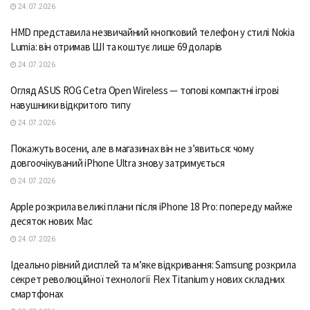
24.07.2026
HMD представила незвичайний кнопковий телефон у стилі Nokia
Lumia: він отримав ШІ та коштує лише 69 доларів
24.07.2026
Огляд ASUS ROG Cetra Open Wireless — топові компактні ігрові
навушники відкритого типу
24.07.2026
Покажуть восени, але в магазинах він не з’явиться: чому
довгоочікуваний iPhone Ultra знову затримується
24.07.2026
Apple розкрила великі плани після iPhone 18 Pro: попереду майже
десяток нових Mac
24.07.2026
Ідеально рівний дисплей та м’яке відкривання: Samsung розкрила
секрет революційної технології Flex Titanium у нових складних
смартфонах