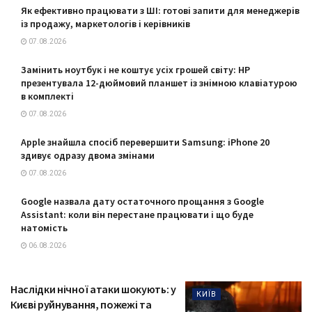
Як ефективно працювати з ШІ: готові запити для менеджерів
із продажу, маркетологів і керівників
07.08.2026
Замінить ноутбук і не коштує усіх грошей світу: HP
презентувала 12-дюймовий планшет із знімною клавіатурою
в комплекті
07.08.2026
Apple знайшла спосіб перевершити Samsung: iPhone 20
здивує одразу двома змінами
07.08.2026
Google назвала дату остаточного прощання з Google
Assistant: коли він перестане працювати і що буде
натомість
06.08.2026
Наслідки нічної атаки шокують: у
КИЇВ
Києві руйнування, пожежі та