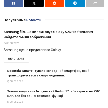
Популярные
новости
Samsung більше не приховує Galaxy S26 FE: з’явилися
ТЕХНОЛОГІЇ
найдетальніші зображення
08.08.2026
Samsung ще не представила Galaxy...
DETAILS
READ MORE
Motorola запатентувала складаний смартфон, який
трансформується в смарт-годинник
08.08.2026
Xiaomi випустила бюджетний Redmi 17 із батареєю на 7500
мАг, але без однієї важливої функції
08.08.2026