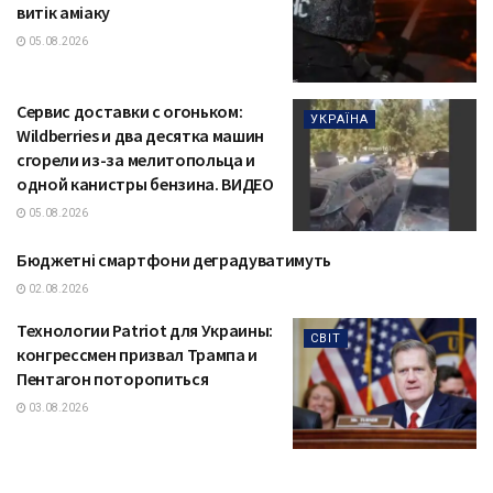
витік аміаку
05.08.2026
Сервис доставки с огоньком:
УКРАЇНА
Wildberries и два десятка машин
сгорели из-за мелитопольца и
одной канистры бензина. ВИДЕО
05.08.2026
Бюджетні смартфони деградуватимуть
ТЕХНОЛОГІЇ
02.08.2026
Технологии Patriot для Украины:
СВІТ
конгрессмен призвал Трампа и
Пентагон поторопиться
03.08.2026