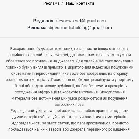
Реклама
Наші контакти
Редакція:
kievnews.net@gmail.com
Реклама:
digestmediaholding@gmail.com
Використання будь-яких текстових, графічних чи інших матеріалів,
розміщених на сайті kievnews.net, дозволяється виключно за умови
обов’язкового посилання на джерело. Для онлайн-ЗМІ таке посилання
повинно бути у вигляді прямого, відкритого для індексації пошуковими
системами гіперпосилання, яке веде безпосередньо на сторінку
оригінального матеріалу. Посилання необхідно розміщувати у першому
абзаці або підзаголовку публікації, щоб забезпечити прозорість
походження інформації та коректне цитування. Використання
матеріалів без дотримання цих умов розцінюється як порушення
авторських прав.
Редакція сайту kievnews.net залишає за собою право не поділяти
думки авторів публікацій, коментарів чи аналітичних матеріалів.
Відповідальність за зміст статей, що передруковуються, повністю
покладається на їхніх авторів або джерела первинного розміщення.