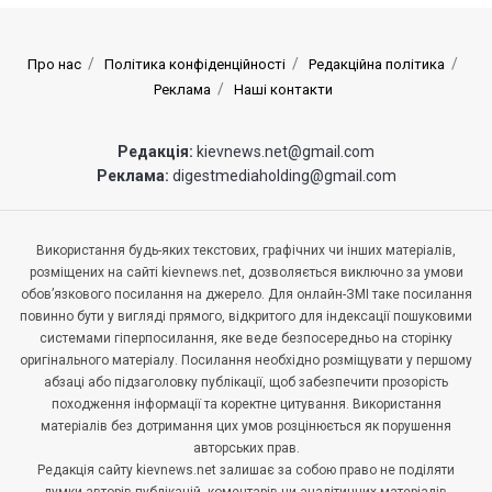
Про нас
Політика конфіденційності
Редакційна політика
Реклама
Наші контакти
Редакція:
kievnews.net@gmail.com
Реклама:
digestmediaholding@gmail.com
Використання будь-яких текстових, графічних чи інших матеріалів,
розміщених на сайті kievnews.net, дозволяється виключно за умови
обов’язкового посилання на джерело. Для онлайн-ЗМІ таке посилання
повинно бути у вигляді прямого, відкритого для індексації пошуковими
системами гіперпосилання, яке веде безпосередньо на сторінку
оригінального матеріалу. Посилання необхідно розміщувати у першому
абзаці або підзаголовку публікації, щоб забезпечити прозорість
походження інформації та коректне цитування. Використання
матеріалів без дотримання цих умов розцінюється як порушення
авторських прав.
Редакція сайту kievnews.net залишає за собою право не поділяти
думки авторів публікацій, коментарів чи аналітичних матеріалів.