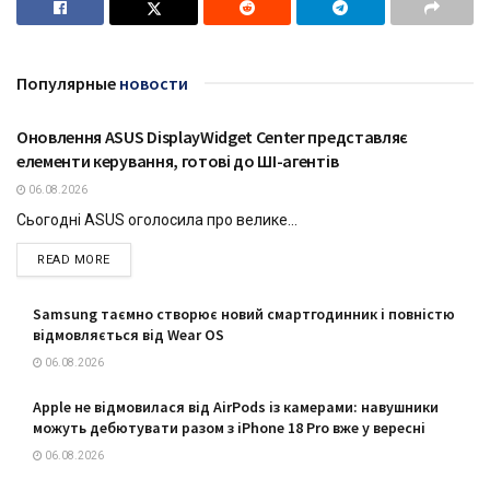
Популярные
новости
Оновлення ASUS DisplayWidget Center представляє
ТЕХНОЛОГІЇ
елементи керування, готові до ШІ-агентів
06.08.2026
Сьогодні ASUS оголосила про велике...
DETAILS
READ MORE
Samsung таємно створює новий смартгодинник і повністю
відмовляється від Wear OS
06.08.2026
Apple не відмовилася від AirPods із камерами: навушники
можуть дебютувати разом з iPhone 18 Pro вже у вересні
06.08.2026