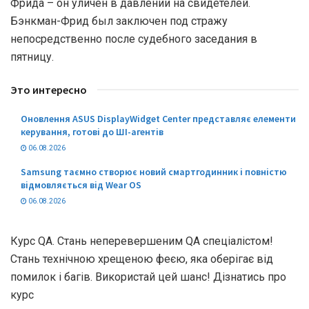
Фрида – он уличен в давлении на свидетелей.
Бэнкман-Фрид был заключен под стражу
непосредственно после судебного заседания в
пятницу.
Это интересно
Оновлення ASUS DisplayWidget Center представляє елементи
керування, готові до ШІ-агентів
06.08.2026
Samsung таємно створює новий смартгодинник і повністю
відмовляється від Wear OS
06.08.2026
Курс QA. Стань неперевершеним QA спеціалістом!
Стань технічною хрещеною феєю, яка оберігає від
помилок і багів. Використай цей шанс! Дізнатись про
курс