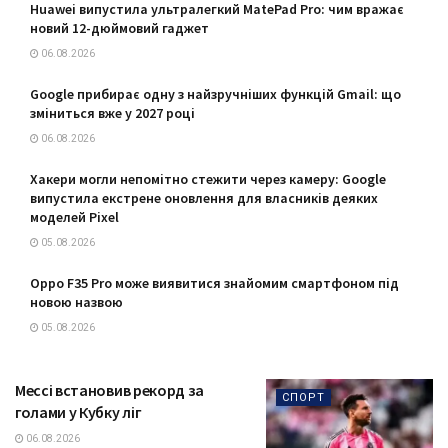
Huawei випустила ультралегкий MatePad Pro: чим вражає
новий 12-дюймовий гаджет
06.08.2026
Google прибирає одну з найзручніших функцій Gmail: що
зміниться вже у 2027 році
06.08.2026
Хакери могли непомітно стежити через камеру: Google
випустила екстрене оновлення для власників деяких
моделей Pixel
05.08.2026
Oppo F35 Pro може виявитися знайомим смартфоном під
новою назвою
05.08.2026
Мессі встановив рекорд за
СПОРТ
голами у Кубку ліг
06.08.2026