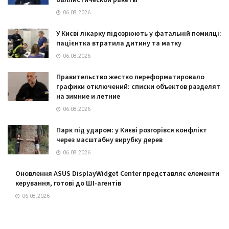
06.08.2026
У Києві лікарку підозрюють у фатальній помилці:
пацієнтка втратила дитину та матку
06.08.2026
Правительство жестко переформатировало
графики отключений: списки объектов разделят
на зимние и летние
06.08.2026
Парк під ударом: у Києві розгорівся конфлікт
через масштабну вирубку дерев
06.08.2026
Оновлення ASUS DisplayWidget Center представляє елементи
керування, готові до ШІ-агентів
06.08.2026