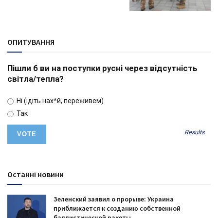
ОПИТУВАННЯ
Пішли б ви на поступки русні через відсутність
світла/тепла?
Ні (ідіть нах*й, переживем)
Так
Results
Останні новини
Зеленский заявил о прорыве: Украина
приближается к созданию собственной
баллистической ракеты