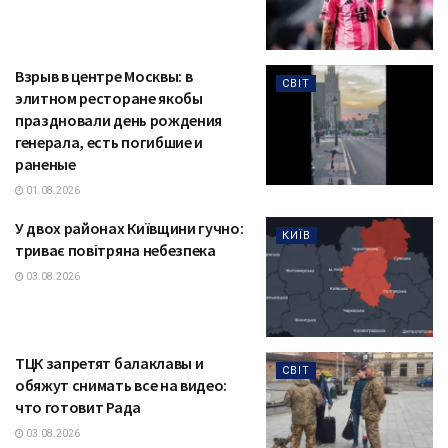
Взрыв в центре Москвы: в
СВІТ
элитном ресторане якобы
праздновали день рождения
генерала, есть погибшие и
раненые
01.08.2026
У двох районах Київщини гучно:
КИЇВ
триває повітряна небезпека
03.08.2026
ТЦК запретят балаклавы и
СВІТ
обяжут снимать все на видео:
что готовит Рада
03.08.2026