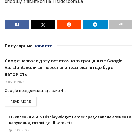
спершу з'явиться на ITsider.com.ua.
Популярные
новости
Google назвала дату остаточного прощання з Google
ТЕХНОЛОГІЇ
Assistant: коли він перестане працювати і що буде
натомість
06.08.2026
Google повідомила, що вже 4...
DETAILS
READ MORE
Оновлення ASUS DisplayWidget Center представляє елементи
керування, готові до ШІ-агентів
06.08.2026