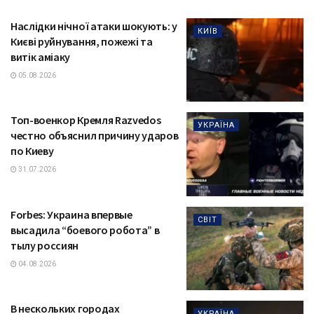
Наслідки нічної атаки шокують: у
КИЇВ
Києві руйнування, пожежі та
витік аміаку
05.08.2026
Топ-военкор Кремля Razvedos
УКРАЇНА
честно объяснил причину ударов
по Киеву
31.07.2026
Forbes: Украина впервые
СВІТ
высадила “боевого робота” в
тылу россиян
04.08.2026
В нескольких городах
УКРАЇНА