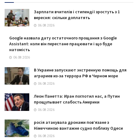
Зарплати вчителів і стипендії зростуть з 1
вересня: скільки доплатять
06.08.2026
Google назвала дату остаточного прощання з Google
Assistant: коли він перестане працювати і що буде
натомість
06.08.2026
В Украине запускают экстренную помощь для
аграриев из-за террора РФ в Черном море
06.08.2026
Леон Панетта: Иран поглотил нас, а Путин
прощупывает слабость Америки
06.08.2026
росія атакувала дронами пов’язане з
Німеччиною вантажне судно поблизу Одеси
06.08.2026