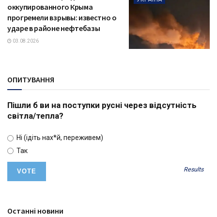
оккупированного Крыма
прогремели взрывы: известно о
ударе в районе нефтебазы
03.08.2026
ОПИТУВАННЯ
Пішли б ви на поступки русні через відсутність
світла/тепла?
Ні (ідіть нах*й, переживем)
Так
Results
Останні новини