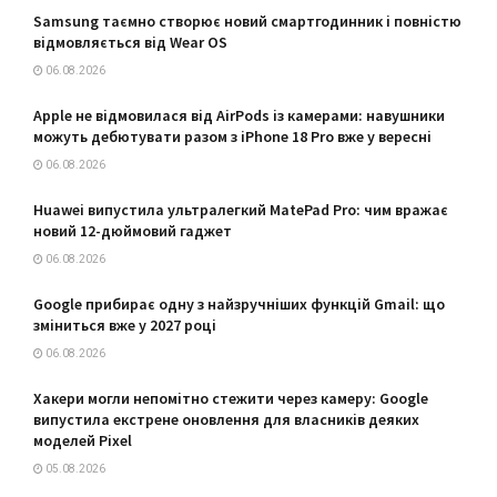
Samsung таємно створює новий смартгодинник і повністю
відмовляється від Wear OS
06.08.2026
Apple не відмовилася від AirPods із камерами: навушники
можуть дебютувати разом з iPhone 18 Pro вже у вересні
06.08.2026
Huawei випустила ультралегкий MatePad Pro: чим вражає
новий 12-дюймовий гаджет
06.08.2026
Google прибирає одну з найзручніших функцій Gmail: що
зміниться вже у 2027 році
06.08.2026
Хакери могли непомітно стежити через камеру: Google
випустила екстрене оновлення для власників деяких
моделей Pixel
05.08.2026