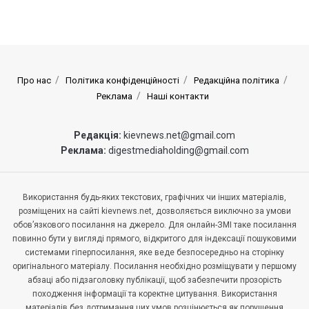
Про нас
Політика конфіденційності
Редакційна політика
Реклама
Наші контакти
Редакція:
kievnews.net@gmail.com
Реклама:
digestmediaholding@gmail.com
Використання будь-яких текстових, графічних чи інших матеріалів,
розміщених на сайті kievnews.net, дозволяється виключно за умови
обов’язкового посилання на джерело. Для онлайн-ЗМІ таке посилання
повинно бути у вигляді прямого, відкритого для індексації пошуковими
системами гіперпосилання, яке веде безпосередньо на сторінку
оригінального матеріалу. Посилання необхідно розміщувати у першому
абзаці або підзаголовку публікації, щоб забезпечити прозорість
походження інформації та коректне цитування. Використання
матеріалів без дотримання цих умов розцінюється як порушення