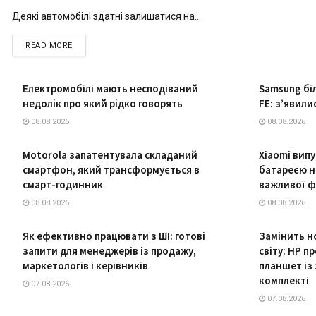
Деякі автомобілі здатні залишатися на...
DETAILS
READ MORE
Електромобілі мають несподіваний
Samsung бі
недолік про який рідко говорять
FE: з’явил
08.08.2026
08.08.2026
Motorola запатентувала складаний
Xiaomi вип
смартфон, який трансформується в
батареєю на
смарт-годинник
важливої ф
08.08.2026
08.08.2026
Як ефективно працювати з ШІ: готові
Замінить но
запити для менеджерів із продажу,
світу: HP 
маркетологів і керівників
планшет із
комплекті
07.08.2026
07.08.2026