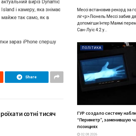
актуальний виріз Dynamic
Island і камеру, яка знімає
Мессі встановив рекорд за г
ліг<p>Ліонель Мессі забив дв
майже так само, як в
допомігши Інтер Маямі перем
Сан-Луїс 4:2 у...
упки зараз iPhone спершу
ПОЛІТИКА
Share
проїхати сотні тисяч
ГУР создало систему набл
“Периметр”, заменившую ч
позициях
02.08.2026