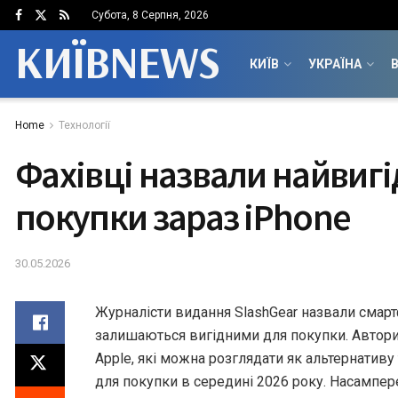
Субота, 8 Серпня, 2026
КИЇВNEWS
КИЇВ
УКРАЇНА
В
Home
Технології
Фахівці назвали найвигі
покупки зараз iPhone
30.05.2026
Журналісти видання SlashGear назвали смартф
залишаються вигідними для покупки. Автори
Apple, які можна розглядати як альтернативу
для покупки в середині 2026 року. Насампе