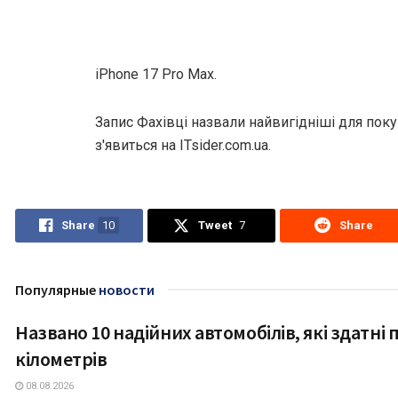
iPhone 17 Pro Max.
Запис Фахівці назвали найвигідніші для пок
з'явиться на ITsider.com.ua.
Share
10
Tweet
7
Share
Популярные
новости
Названо 10 надійних автомобілів, які здатні 
ТЕХНОЛОГІЇ
кілометрів
08.08.2026