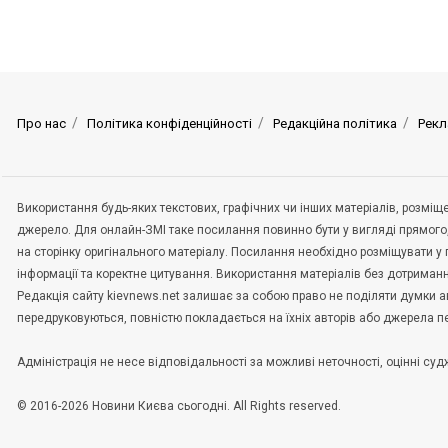
Про нас
Політика конфіденційності
Редакційна політика
Рекл
Використання будь-яких текстових, графічних чи інших матеріалів, розмі
джерело. Для онлайн-ЗМІ таке посилання повинно бути у вигляді прямого
на сторінку оригінального матеріалу. Посилання необхідно розміщувати у
інформації та коректне цитування. Використання матеріалів без дотриман
Редакція сайту kievnews.net залишає за собою право не поділяти думки авт
передруковуються, повністю покладається на їхніх авторів або джерела 
Адміністрація не несе відповідальності за можливі неточності, оцінні с
© 2016-2026 Новини Києва сьогодні. All Rights reserved.