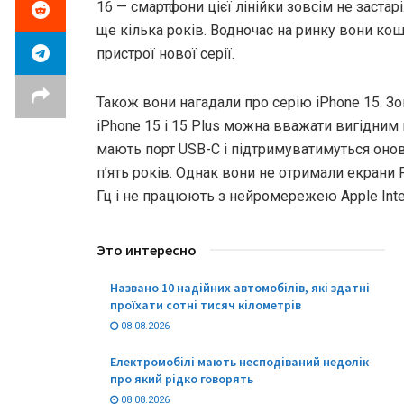
16 — смартфони цієї лінійки зовсім не застар
ще кілька років. Водночас на ринку вони к
пристрої нової серії.
Також вони нагадали про серію iPhone 15. З
iPhone 15 і 15 Plus можна вважати вигідним
мають порт USB-C і підтримуватимуться о
п’ять років. Однак вони не отримали екрани 
Гц і не працюють з нейромережею Apple Intel
Это интересно
Названо 10 надійних автомобілів, які здатні
проїхати сотні тисяч кілометрів
08.08.2026
Електромобілі мають несподіваний недолік
про який рідко говорять
08.08.2026