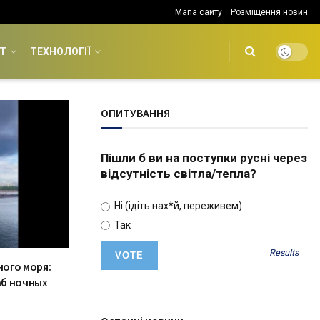
Мапа сайту
Розміщення новин
Т
ТЕХНОЛОГІЇ
ОПИТУВАННЯ
Пішли б ви на поступки русні через
відсутність світла/тепла?
Ні (ідіть нах*й, переживем)
Так
Results
ого моря:
аб ночных