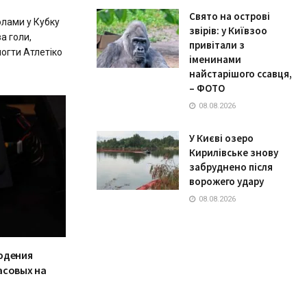
Свято на острові
олами у Кубку
звірів: у Київзоо
а голи,
привітали з
огти Атлетіко
іменинами
найстарішого ссавця,
– ФОТО
08.08.2026
У Києві озеро
Кирилівське знову
забруднено після
ворожего удару
08.08.2026
юдения
асовых на