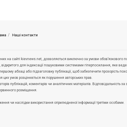
ама
Наші контакти
щених на сайті kievnews.net, дозволяється виключно за умови обов’язкового 
, відкритого для індексації пошуковими системами гіперпосилання, яке вед
 першому абзаці або підзаголовку публікації, щоб забезпечити прозорість по
ня цих умов розцінюється як порушення авторських прав.
орів публікацій, коментарів чи аналітичних матеріалів. Відповідальність за 
первинного розміщення.
удження чи наслідки використання оприлюдненої інформації третіми особами.