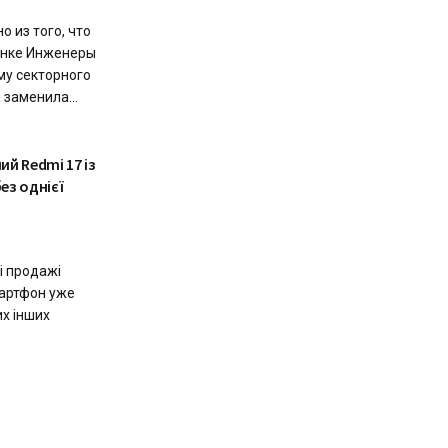
 из того, что
ынке Инженеры
му секторного
заменила...
й Redmi 17 із
ез однієї
і продажі
мартфон уже
их інших