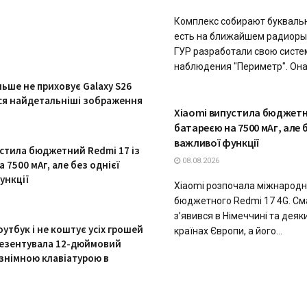
Комплекс собирают буквально
есть на ближайшем радиор
ГУР разработали свою систе
наблюдения "Периметр". Она 
льше не приховує Galaxy S26
ися найдетальніші зображення
ТЕХНОЛОГІЇ
Xiaomi випустила бюджетни
батареєю на 7500 мАг, але б
важливої функції
устила бюджетний Redmi 17 із
08.08.2026
 7500 мАг, але без однієї
ункції
Xiaomi розпочала міжнародн
бюджетного Redmi 17 4G. С
з’явився в Німеччині та деяк
утбук і не коштує усіх грошей
країнах Європи, а його...
презентувала 12-дюймовий
 знімною клавіатурою в