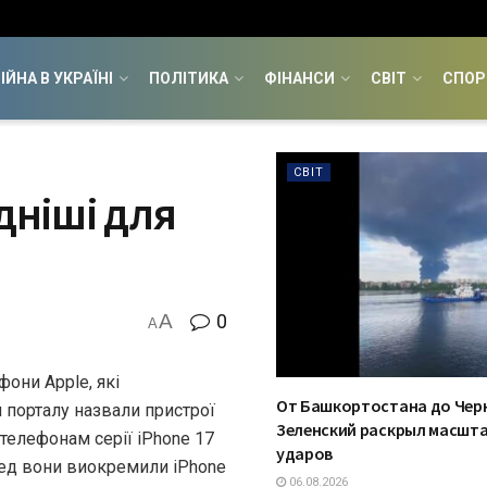
ІЙНА В УКРАЇНІ
ПОЛІТИКА
ФІНАНСИ
СВІТ
СПОР
СВІТ
дніші для
A
0
A
они Apple, які
От Башкортостана до Черн
 порталу назвали пристрої
Зеленский раскрыл масшт
 телефонам серії iPhone 17
ударов
ред вони виокремили iPhone
06.08.2026