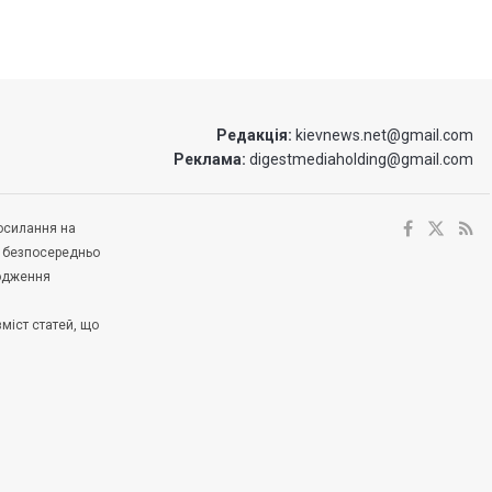
Редакція:
kievnews.net@gmail.com
Реклама:
digestmediaholding@gmail.com
посилання на
е безпосередньо
ходження
зміст статей, що