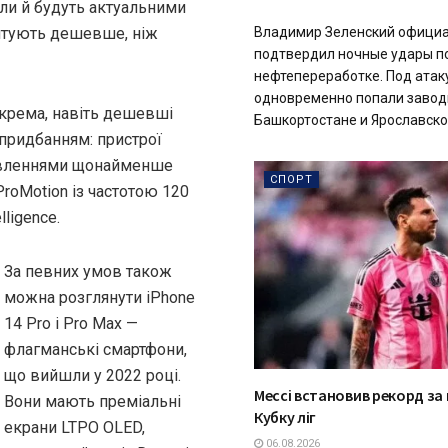
іли й будуть актуальними
оштують дешевше, ніж
Владимир Зеленский офици
подтвердил ночные удары п
нефтепереработке. Под атак
одновременно попали завод
окрема, навіть дешевші
Башкортостане и Ярославской 
 придбанням: пристрої
новленнями щонайменше
СПОРТ
ProMotion із частотою 120
ligence.
За певних умов також
можна розглянути iPhone
14 Pro і Pro Max —
флагманські смартфони,
що вийшли у 2022 році.
Мессі встановив рекорд за 
Вони мають преміальні
Кубку ліг
екрани LTPO OLED,
06.08.2026