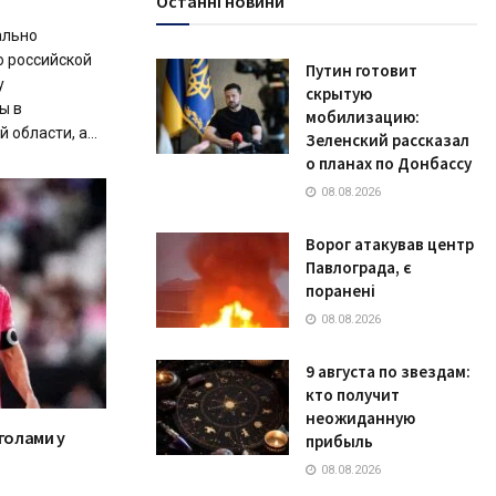
Останні новини
ально
о российской
Путин готовит
у
скрытую
ы в
мобилизацию:
области, а...
Зеленский рассказал
о планах по Донбассу
08.08.2026
Ворог атакував центр
Павлограда, є
поранені
08.08.2026
9 августа по звездам:
кто получит
неожиданную
голами у
прибыль
08.08.2026