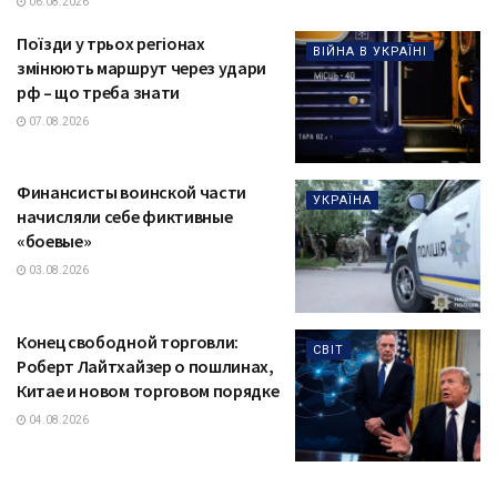
06.08.2026
Поїзди у трьох регіонах
ВІЙНА В УКРАЇНІ
змінюють маршрут через удари
рф – що треба знати
07.08.2026
Финансисты воинской части
УКРАЇНА
начисляли себе фиктивные
«боевые»
03.08.2026
Конец свободной торговли:
СВІТ
Роберт Лайтхайзер о пошлинах,
Китае и новом торговом порядке
04.08.2026