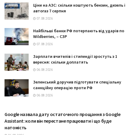
Ціни на АЗС: скільки коштують бензин, дизель і
автогаз 7 серпня
07.08.2026
Найбільші банки РФ потерпають від ударів по
Wildberries, – СЗР
07.08.2026
Зарплати вчителів і стипендії зростуть з 1
вересня: скільки доплатять
06.08.2026
Зеленський доручив підготувати спеціальну
санкційну операцію проти РФ
06.08.2026
Google назвала дату остаточного прощання з Google
ТЕХНОЛОГІЇ
Assistant: коли він перестане працювати і що буде
натомість