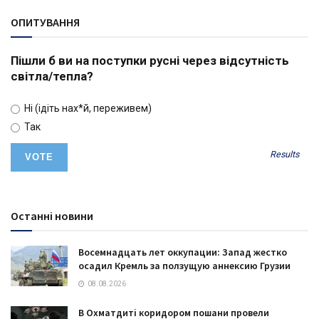
ОПИТУВАННЯ
Пішли б ви на поступки русні через відсутність
світла/тепла?
Ні (ідіть нах*й, переживем)
Так
Results
Останні новини
Восемнадцать лет оккупации: Запад жестко
осадил Кремль за ползущую аннексию Грузии
08.08.2026
В Охматдиті коридором пошани провели