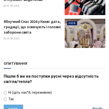
02.08.2026
Яблучний Спас 2026 у Києві: дата,
КИЇВ
традиції, що освячують і головні
заборони свята
06.08.2026
ОПИТУВАННЯ
Пішли б ви на поступки русні через відсутність
світла/тепла?
Ні (ідіть нах*й, переживем)
Так
Results