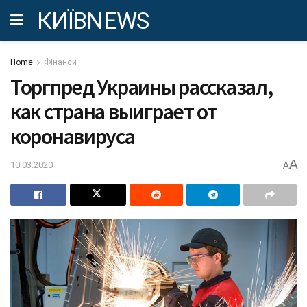
КИЇВNEWS
Home
Фінанси
Торгпред Украины рассказал,
как страна выиграет от
коронавируса
A
10.03.2020
A