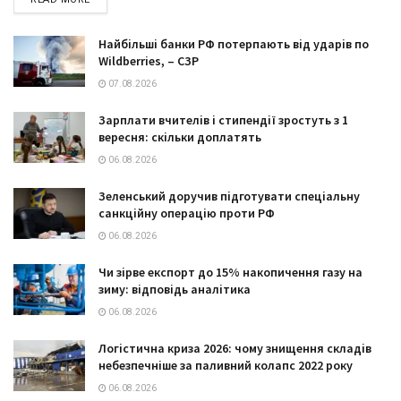
Найбільші банки РФ потерпають від ударів по
Wildberries, – СЗР
07.08.2026
Зарплати вчителів і стипендії зростуть з 1
вересня: скільки доплатять
06.08.2026
Зеленський доручив підготувати спеціальну
санкційну операцію проти РФ
06.08.2026
Чи зірве експорт до 15% накопичення газу на
зиму: відповідь аналітика
06.08.2026
Логістична криза 2026: чому знищення складів
небезпечніше за паливний колапс 2022 року
06.08.2026