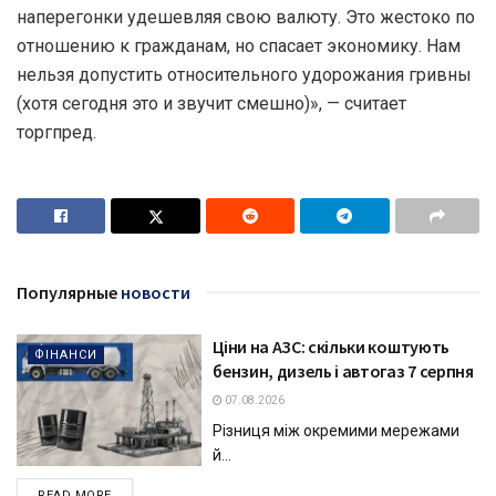
наперегонки удешевляя свою валюту. Это жестоко по
отношению к гражданам, но спасает экономику. Нам
нельзя допустить относительного удорожания гривны
(хотя сегодня это и звучит смешно)», — считает
торгпред.
Популярные
новости
Ціни на АЗС: скільки коштують
ФІНАНСИ
бензин, дизель і автогаз 7 серпня
07.08.2026
Різниця між окремими мережами
й...
DETAILS
READ MORE