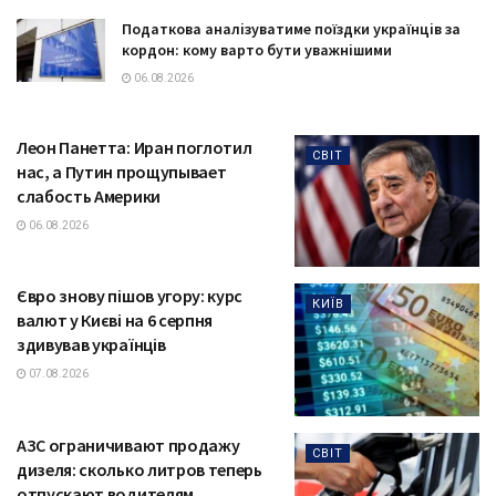
Податкова аналізуватиме поїздки українців за
кордон: кому варто бути уважнішими
06.08.2026
Леон Панетта: Иран поглотил
СВІТ
нас, а Путин прощупывает
слабость Америки
06.08.2026
Євро знову пішов угору: курс
КИЇВ
валют у Києві на 6 серпня
здивував українців
07.08.2026
АЗС ограничивают продажу
СВІТ
дизеля: сколько литров теперь
отпускают водителям