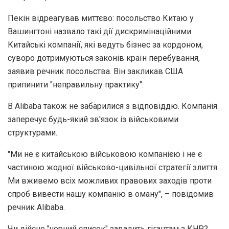
Пекін відреагував миттєво: посольство Китаю у
Вашингтоні назвало такі дії дискримінаційними.
Китайські компанії, які ведуть бізнес за кордоном,
суворо дотримуються законів країн перебування,
заявив речник посольства. Він закликав США
припинити "неправильну практику".
В Alibaba також не забарилися з відповіддю. Компанія
заперечує будь-який зв'язок із військовими
структурами.
"Ми не є китайською військовою компанією і не є
частиною жодної військово-цивільної стратегії злиття.
Ми вживемо всіх можливих правових заходів проти
спроб вивести нашу компанію в оману", – повідомив
речник Alibaba.
Чи дійсно "чорний список" завадить гігантам з КНР?