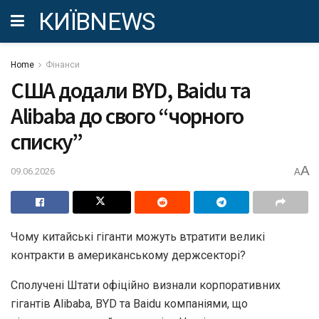
КИЇВNEWS
Home
Фінанси
США додали BYD, Baidu та
Alibaba до свого “чорного
списку”
A
09.06.2026
A
Чому китайські гіганти можуть втратити великі
контракти в американському держсекторі?
Сполучені Штати офіційно визнали корпоративних
гігантів Alibaba, BYD та Baidu компаніями, що