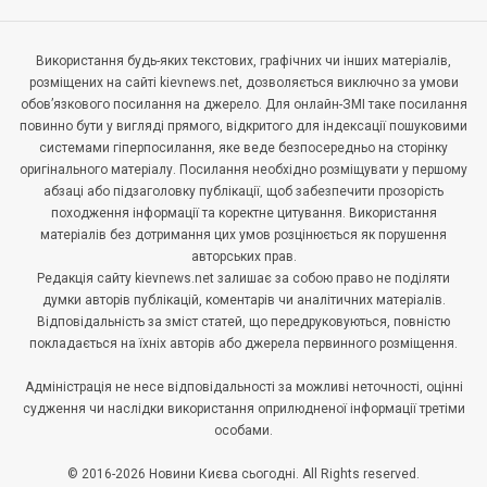
Використання будь-яких текстових, графічних чи інших матеріалів,
розміщених на сайті kievnews.net, дозволяється виключно за умови
обов’язкового посилання на джерело. Для онлайн-ЗМІ таке посилання
повинно бути у вигляді прямого, відкритого для індексації пошуковими
системами гіперпосилання, яке веде безпосередньо на сторінку
оригінального матеріалу. Посилання необхідно розміщувати у першому
абзаці або підзаголовку публікації, щоб забезпечити прозорість
походження інформації та коректне цитування. Використання
матеріалів без дотримання цих умов розцінюється як порушення
авторських прав.
Редакція сайту kievnews.net залишає за собою право не поділяти
думки авторів публікацій, коментарів чи аналітичних матеріалів.
Відповідальність за зміст статей, що передруковуються, повністю
покладається на їхніх авторів або джерела первинного розміщення.
Адміністрація не несе відповідальності за можливі неточності, оцінні
судження чи наслідки використання оприлюдненої інформації третіми
особами.
© 2016-2026 Новини Києва сьогодні. All Rights reserved.