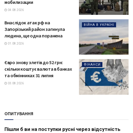
мобилизации
04.08.2026
Внаслідок атак рф на
ВІЙНА В УКРАЇНІ
Запорізький район загинула
людина, ще одна поранена
01.08.2026
Євро знову злетів до 52 грн:
ФІНАНСИ
скільки коштує валюта в банках
та обмінниках 31 липня
03.08.2026
ОПИТУВАННЯ
Пішли б ви на поступки русні через відсутність