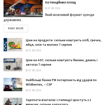
потенційних площ
07.08.2026
Який можливий формат оренди
державних...
DETAILS
READ MORE
Ціни на продукти: скільки коштують хліб, гречка,
яйця, олія та молоко 7 серпня
07.08.2026
Ціни на АЗС: скільки коштують бензин, дизель і
автогаз 7 серпня
07.08.2026
Найбільші банки РФ потерпають від ударів по
Wildberries, – СЗР
07.08.2026
Зарплати вчителів і стипендії зростуть з 1
вересня: скільки доплатять