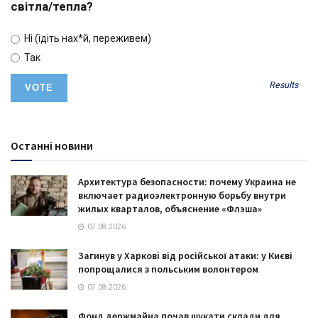
світла/тепла?
Ні (ідіть нах*й, переживем)
Так
Results
Останні новини
Архитектура безопасности: почему Украина не
включает радиоэлектронную борьбу внутри
жилых кварталов, объяснение «Флэша»
07.08.2026
Загинув у Харкові від російської атаки: у Києві
попрощалися з польським волонтером
07.08.2026
Фонд держмайна почав шукати склади для