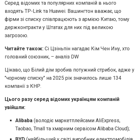
Серед відомих та популярних компаній в нього
входять TP-Link та Huawei. Вашингтон вважає, що
фірми зі списку співпрацюють з армією Китаю, тому
держконтракти у Штатах для них під великою
загрозою.
Читайте також:
Сі Цзіньпін нагадає Кім Чен Ину, хто
головний союзник, – аналіз DW
Цікаво, що Білий дім зробив потужний стрибок, адже у
"чорному списку" на 2025 рік значилось лише 134
компанії з КНР.
Цього разу серед відомих українцям компаній
увійшли:
Alibaba
(володіє маркетплейсами AliExpress,
Taobao, Tmall та хмарним сервісом Alibaba Cloud);
BYD
(найбільший у світі виробник електромобілів