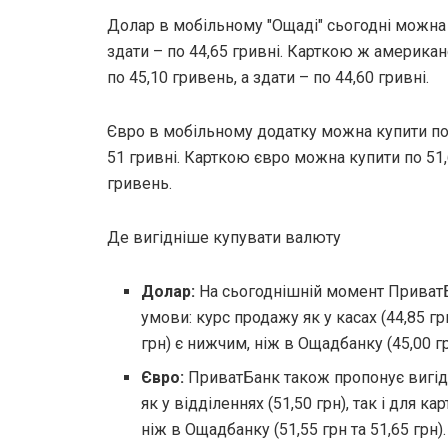
Долар в мобільному "Ощаді" сьогодні можна 
здати – по 44,65 гривні. Карткою ж америк
по 45,10 гривень, а здати – по 44,60 гривні.
Євро в мобільному додатку можна купити по 5
51 гривні. Карткою євро можна купити по 51,6
гривень.
Де вигідніше купувати валюту
Долар:
На сьогоднішній момент ПриватБ
умови: курс продажу як у касах (44,85 грн
грн) є нижчим, ніж в Ощадбанку (45,00 грн
Євро:
ПриватБанк також пропонує вигід
як у відділеннях (51,50 грн), так і для ка
ніж в Ощадбанку (51,55 грн та 51,65 грн).