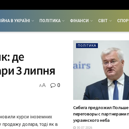
ІЙНА В УКРАЇНІ
ПОЛІТИКА
ФІНАНСИ
СВІТ
СПОР
ПОЛІТИКА
к: де
ари 3 липня
A
0
A
Сибига предложил Польше
переговоры с партнерами 
оновили курси іноземних
украинского неба
продажу долара, тоді як в
30.07.2026