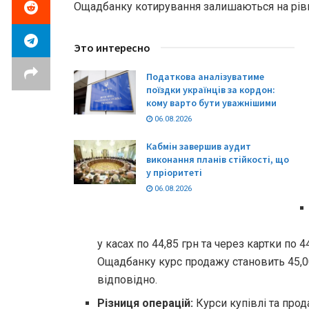
Ощадбанку котирування залишаються на рівн
Это интересно
Податкова аналізуватиме
поїздки українців за кордон:
кому варто бути уважнішими
06.08.2026
Кабмін завершив аудит
виконання планів стійкості, що
у пріоритеті
06.08.2026
у касах по 44,85 грн та через картки по 44
Ощадбанку курс продажу становить 45,00
відповідно.
Різниця операцій:
Курси купівлі та про