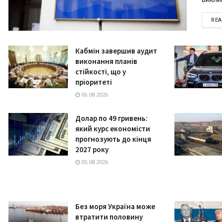
RE
Кабмін завершив аудит
виконання планів
стійкості, що у
пріоритеті
06.08.2026
Долар по 49 гривень:
який курс економісти
прогнозують до кінця
2027 року
05.08.2026
Без моря Україна може
втратити половину