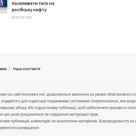
посилювати тиск на
російську нафту
05.08.2026
ама
Наші контакти
щених на сайті kievnews.net, дозволяється виключно за умови обов’язкового 
, відкритого для індексації пошуковими системами гіперпосилання, яке вед
 першому абзаці або підзаголовку публікації, щоб забезпечити прозорість по
ня цих умов розцінюється як порушення авторських прав.
орів публікацій, коментарів чи аналітичних матеріалів. Відповідальність за 
первинного розміщення.