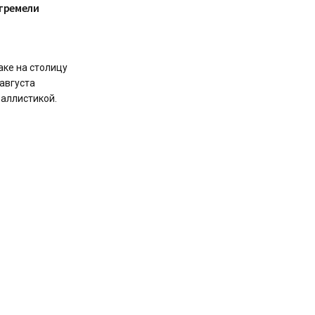
огремели
аке на столицу
 августа
баллистикой.