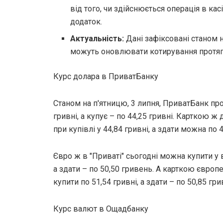
від того, чи здійснюється операція в кас
додаток.
Актуальність:
Дані зафіксовані станом н
можуть оновлювати котирування протяг
Курс долара в ПриватБанку
Станом на п'ятницю, 3 липня, ПриватБанк про
гривні, а купує – по 44,25 гривні. Карткою ж
при купівлі у 44,84 гривні, а здати можна по 4
Євро ж в "Приваті" сьогодні можна купити у в
а здати – по 50,50 гривень. А карткою євро
купити по 51,54 гривні, а здати – по 50,85 гри
Курс валют в Ощадбанку