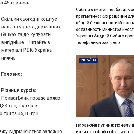
і 45 гривень.
Сибига отметил необходимо
прагматических решений дл
Скільки сьогодні коштує
общей безопасности Испол
валюта у двох державних
обязанности министра инос
банках та де купувати
Украины Андрей Сибига про
вигідніше – читайте в
телефонный разговор...
матеріалі РБК-Україна
нижче.
УКРАЇНА
Головне:
Різниця курсів:
ПриватБанк продає долар
,84 грн, тоді як в
 грн та 45,10 грн
Паранойя путина: почему 
возит с собой собственны
дажу відрізняються залежно