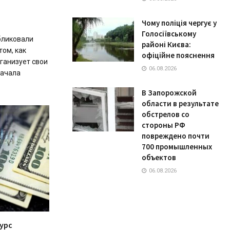
Чому поліція чергує у
Голосіївському
бликовали
районі Києва:
том, как
офіційне пояснення
ганизует свои
06.08.2026
начала
В Запорожской
области в результате
обстрелов со
стороны РФ
повреждено почти
700 промышленных
объектов
06.08.2026
курс