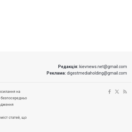
Редакція:
kievnews.net@gmail.com
Реклама:
digestmediaholding@gmail.com
посилання на
е безпосередньо
ходження
зміст статей, що