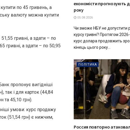
економісти прогнозують до
купити по 45 гривень, а
року
анську валюту можна купити
05.08.2026
Чи зможе НБУ не допустити р
курсу гривні? Протягом 2026-
1,55 гривні, а здати – по
курс долара продовжить зро
5 гривні, а здати – по 50,95
кінець цього року...
ПОЛІТИКА
анк пропонує вигідніші
), так і для карток (44,84
 та 45,10 грн).
ніші умови: курс продажу
рток (51,54 грн) є нижчим,
Россия повторно атаковал