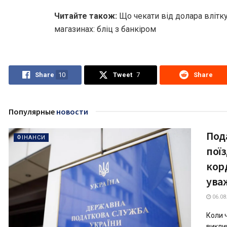
Читайте також:
Що чекати від долара влітку 
магазинах: бліц з банкіром
Share
10
Tweet
7
Share
Популярные
новости
Под
ФІНАНСИ
поїз
кор
ува
06.08
Коли 
виклик