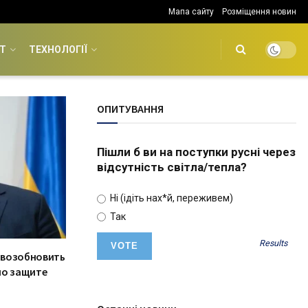
Мапа сайту
Розміщення новин
Т
ТЕХНОЛОГІЇ
ОПИТУВАННЯ
Пішли б ви на поступки русні через
відсутність світла/тепла?
Ні (ідіть нах*й, переживем)
Так
Results
 возобновить
по защите