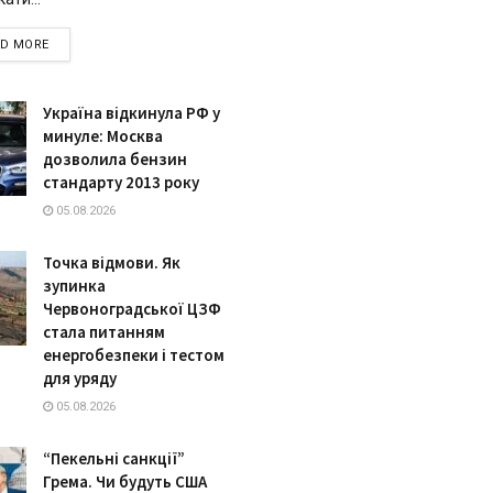
DETAILS
AD MORE
Україна відкинула РФ у
минуле: Москва
дозволила бензин
стандарту 2013 року
05.08.2026
Точка відмови. Як
зупинка
Червоноградської ЦЗФ
стала питанням
енергобезпеки і тестом
для уряду
05.08.2026
“Пекельні санкції”
Грема. Чи будуть США