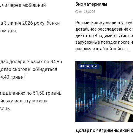
биоматериалы
і, чи через мобільний
04.08.2026
Российские журналисты опу
а 3 липня 2026 року; банки
детальное расследование о 
ом дня.
диктатор Владимир Путин ор
зарубежные поездки после 
полномасштабной войны -...
дає долари в касах по 44,85
ФІНАНСИ
 долар сьогодні обійдеться
4,40 гривні.
ідділеннях по 51,50 гривні,
пейську валюту можна
вень.
Долар по 49 гривень: який 