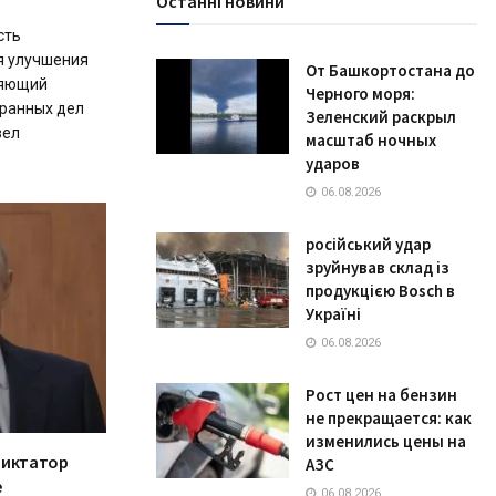
Останні новини
сть
я улучшения
От Башкортостана до
няющий
Черного моря:
транных дел
Зеленский раскрыл
вел
масштаб ночных
ударов
06.08.2026
російський удар
зруйнував склад із
продукцією Bosch в
Україні
06.08.2026
Рост цен на бензин
не прекращается: как
изменились цены на
диктатор
АЗС
е
06.08.2026