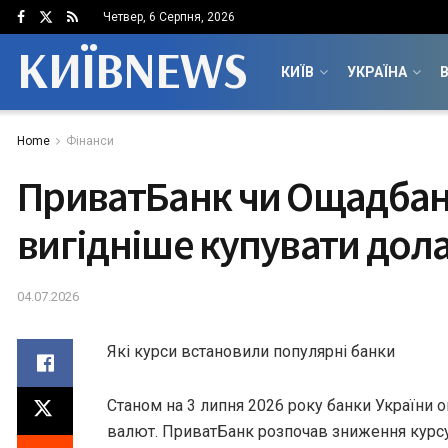
Четвер, 6 Серпня, 2026
КИЇВNEWS
КИЇВ
УКРАЇНА
В
Home
Фінанси
ПриватБанк чи Ощадбан
вигідніше купувати дол
04.07.2026
Які курси встановили популярні банки
Станом на 3 липня 2026 року банки України 
валют. ПриватБанк розпочав зниження курсу 