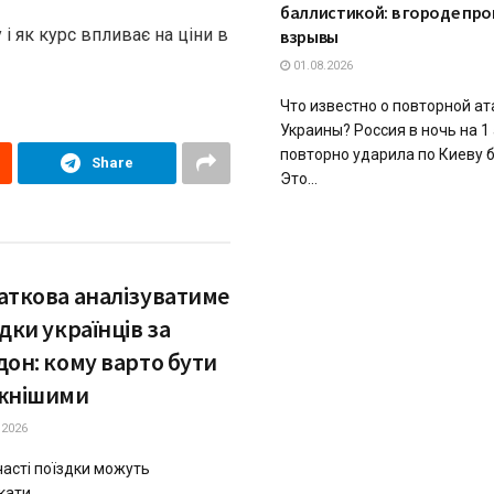
баллистикой: в городе пр
і як курс впливає на ціни в
взрывы
01.08.2026
Что известно о повторной ат
Украины? Россия в ночь на 1
повторно ударила по Киеву 
Share
Это...
аткова аналізуватиме
дки українців за
дон: кому варто бути
жнішими
.2026
часті поїздки можуть
ати...