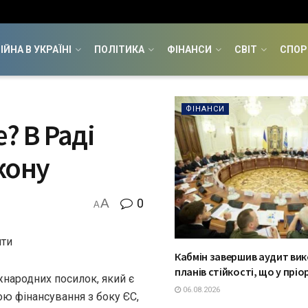
ІЙНА В УКРАЇНІ
ПОЛІТИКА
ФІНАНСИ
СВІТ
СПОР
ФІНАНСИ
? В Раді
кону
A
0
A
ити
Кабмін завершив аудит ви
планів стійкості, що у пріо
жнародних посилок, який є
06.08.2026
ю фінансування з боку ЄС,