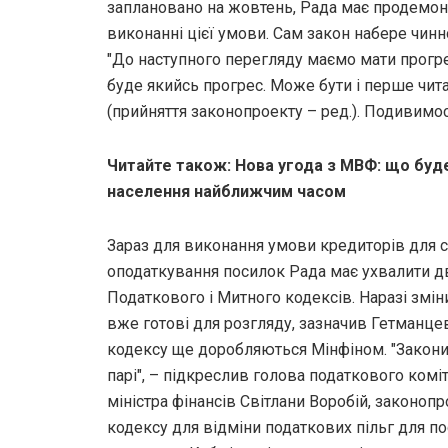
заплановано на жовтень, Рада має продемон
виконанні цієї умови. Сам закон набере чинн
"До наступного перегляду маємо мати прогре
буде якийсь прогрес. Може бути і перше чит
(прийняття законопроекту – ред.). Подивимос
Читайте також: Нова угода з МВФ: що буд
населення найближчим часом
Зараз для виконання умови кредиторів для 
оподаткування посилок Рада має ухвалити д
Податкового і Митного кодексів. Наразі змі
вже готові для розгляду, зазначив Гетманце
кодексу ще доробляються Мінфіном. "Закони
парі", – підкреслив голова податкового коміт
міністра фінансів Світлани Воробій, законоп
кодексу для відміни податкових пільг для п