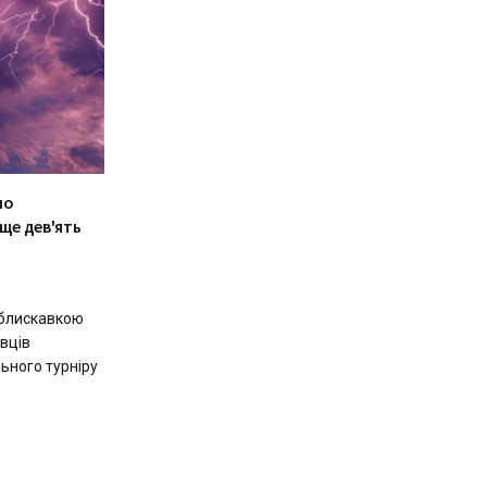
ло
ще дев'ять
 блискавкою
авців
ьного турніру