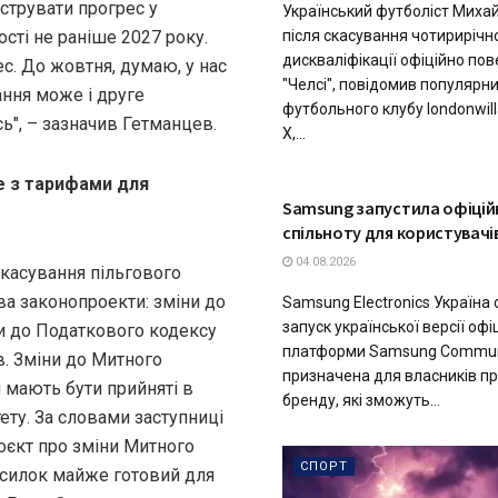
струвати прогрес у
Український футболіст Миха
після скасування чотирирічн
ості не раніше 2027 року.
дискваліфікації офіційно по
с. До жовтня, думаю, у нас
"Челсі", повідомив популярн
ання може і друге
футбольного клубу londonwill
ь", – зазначив Гетманцев.
X,...
е з тарифами для
ТЕХНОЛОГІЇ
Samsung запустила офіцій
спільноту для користувачів
04.08.2026
скасування пільгового
ва законопроекти: зміни до
Samsung Electronics Україна
запуск української версії офі
ни до Податкового кодексу
платформи Samsung Communi
в. Зміни до Митного
призначена для власників пр
 мають бути прийняті в
бренду, які зможуть...
ету. За словами заступниці
роєкт про зміни Митного
СПОРТ
осилок майже готовий для