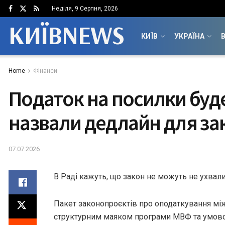
Неділя, 9 Серпня, 2026
КИЇВNEWS
КИЇВ
УКРАЇНА
В
Home
Фінанси
Податок на посилки буде
назвали дедлайн для за
07.07.2026
В Раді кажуть, що закон не можуть не ухвал
Пакет законопроєктів про оподаткування мі
структурним маяком програми МВФ та умово