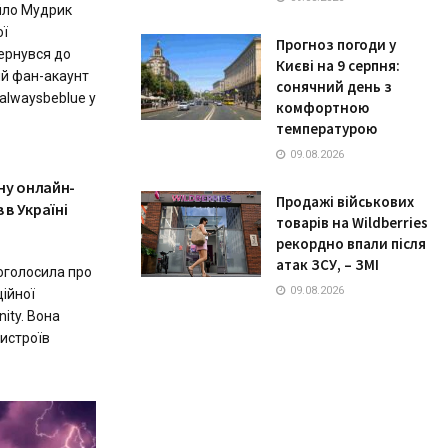
йло Мудрик
ої
Прогноз погоди у
вернувся до
Києві на 9 серпня:
ий фан-акаунт
сонячний день з
alwaysbeblue у
комфортною
температурою
09.08.2026
ну онлайн-
Продажі військових
 в Україні
товарів на Wildberries
рекордно впали після
атак ЗСУ, – ЗМІ
 оголосила про
09.08.2026
ційної
ty. Вона
истроїв