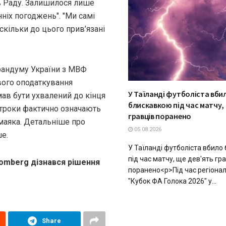
 в Раду. Залишилося лише
ніх погоджень". "Ми самі
скільки до цього прив’язані
рандуму України з МВФ
вого оподаткування
У Таїланді футболіста вби
ав бути ухвалений до кінця
блискавкою під час матчу, 
строки фактично означають
гравців поранено
маяка. Детальніше про
05.08.2026
е.
У Таїланді футболіста вбило
під час матчу, ще дев'ять гр
oomberg дізнався рішення
поранено<p>Під час регіонал
"Кубок ФА Голока 2026" у...
Share