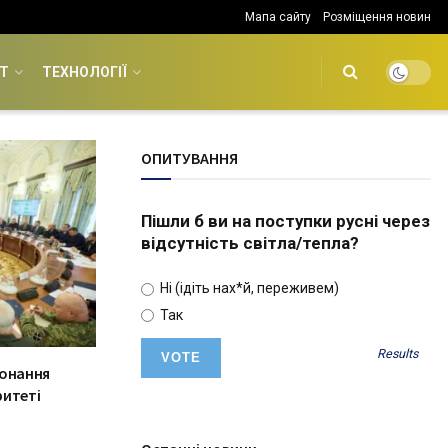
Мапа сайту
Розміщення новин
Т
ТЕХНОЛОГІЇ
ОПИТУВАННЯ
Пішли б ви на поступки русні через
відсутність світла/тепла?
Ні (ідіть нах*й, переживем)
Так
Results
конання
ритеті