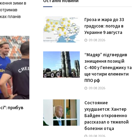
Останні новини
ження зими в
 отримав
ках планів
Гроза и жара до 33
градусов: погода в
Украине 9 августа
09.08.2026
“Мадяр” підтвердив
знищення позицій
С-400 у Геленджику та
ще чотири елементи
ППО рф
09.08.2026
Состояние
сі": прибув
ухудшается: Хантер
Байден откровенно
рассказал о тяжелой
болезни отца
09.08.2026