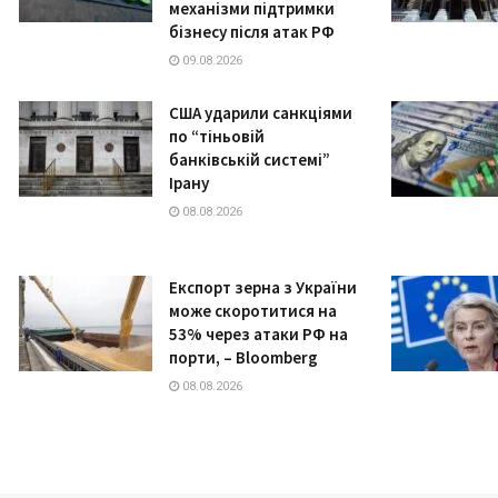
механізми підтримки
бізнесу після атак РФ
09.08.2026
США ударили санкціями
по “тіньовій
банківській системі”
Ірану
08.08.2026
Експорт зерна з України
може скоротитися на
53% через атаки РФ на
порти, – Bloomberg
08.08.2026