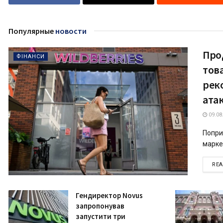
Популярные
новости
Про
ФІНАНСИ
това
рек
атак
09.08
Попри
маркет
RE
Гендиректор Novus
запропонував
запустити три