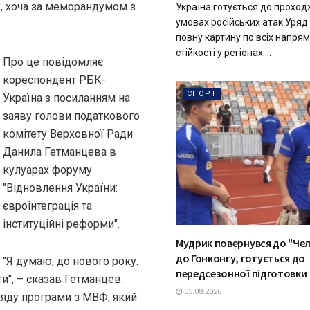
, хоча за меморандумом з
Україна готується до проход
умовах російських атак Уряд
повну картину по всіх напрям
стійкості у регіонах....
Про це повідомляє
кореспондент РБК-
СПОРТ
Україна з посиланням на
заяву голови податкового
комітету Верховної Ради
Данила Гетманцева в
кулуарах форуму
"Відновлення України:
євроінтеграція та
інституційні реформи".
Мудрик повернувся до "Чел
до Гонконгу, готується до
"Я думаю, до нового року.
передсезонної підготовки
ти", – сказав Гетманцев.
03.08.2026
ляду програми з МВФ, який