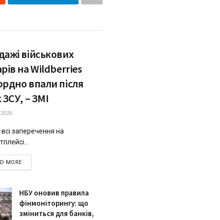
дажі військових
рів на Wildberries
ордно впали після
 ЗСУ, – ЗМІ
.2026
 всі заперечення на
плейсі...
DETAILS
AD MORE
НБУ оновив правила
фінмоніторингу: що
зміниться для банків,