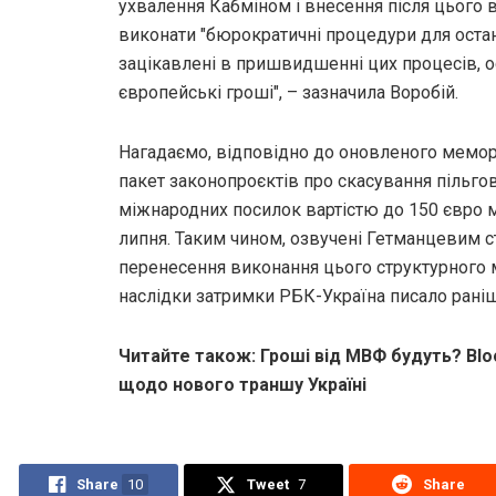
ухвалення Кабміном і внесення після цього
виконати "бюрократичні процедури для остан
зацікавлені в пришвидшенні цих процесів, о
європейські гроші", – зазначила Воробій.
Нагадаємо, відповідно до оновленого мемо
пакет законопроєктів про скасування пільго
міжнародних посилок вартістю до 150 євро м
липня. Таким чином, озвучені Гетманцевим 
перенесення виконання цього структурного 
наслідки затримки РБК-Україна писало раніш
Читайте також: Гроші від МВФ будуть? Bl
щодо нового траншу Україні
Share
10
Tweet
7
Share