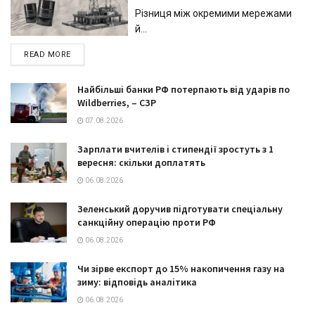
Різниця між окремими мережами
й...
DETAILS
READ MORE
Найбільші банки РФ потерпають від ударів по
Wildberries, – СЗР
07.08.2026
Зарплати вчителів і стипендії зростуть з 1
вересня: скільки доплатять
06.08.2026
Зеленський доручив підготувати спеціальну
санкційну операцію проти РФ
06.08.2026
Чи зірве експорт до 15% накопичення газу на
зиму: відповідь аналітика
06.08.2026