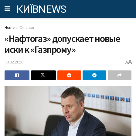
КИЇВNEWS
Home
Фінанси
«Нафтогаз» допускает новые
иски к «Газпрому»
A
10.02.2020
A