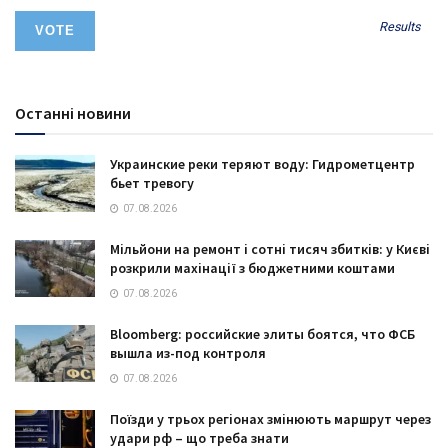
Results
Останні новини
Украинские реки теряют воду: Гидрометцентр
бьет тревогу
07.08.2026
Мільйони на ремонт і сотні тисяч збитків: у Києві
розкрили махінації з бюджетними коштами
07.08.2026
Bloomberg: российские элиты боятся, что ФСБ
вышла из-под контроля
07.08.2026
Поїзди у трьох регіонах змінюють маршрут через
удари рф – що треба знати