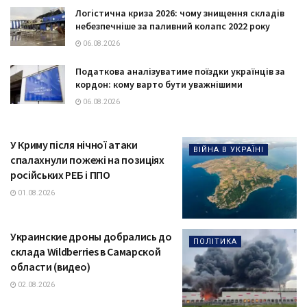
Логістична криза 2026: чому знищення складів
небезпечніше за паливний колапс 2022 року
06.08.2026
Податкова аналізуватиме поїздки українців за
кордон: кому варто бути уважнішими
06.08.2026
У Криму після нічної атаки
ВІЙНА В УКРАЇНІ
спалахнули пожежі на позиціях
російських РЕБ і ППО
01.08.2026
Украинские дроны добрались до
ПОЛІТИКА
склада Wildberries в Самарской
области (видео)
02.08.2026