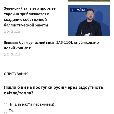
Зеленский заявил о прорыве:
УКРАЇНА
Украина приближается к
созданию собственной
баллистической ракеты
06.08.2026
Яким міг бути сучасний пікап ЗАЗ-1104: опубліковано
ТЕХНОЛОГІЇ
новий концепт
02.08.2026
ОПИТУВАННЯ
Пішли б ви на поступки русні через відсутність
світла/тепла?
Ні (ідіть нах*й, переживем)
Так