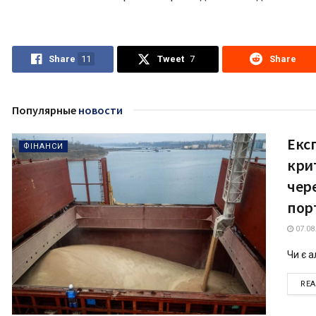
Share
11
Tweet
7
Share
Популярные
новости
Експ
ФІНАНСИ
кри
чер
пор
07.08
Чи є 
RE