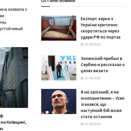
Останні новини
ина заявила о
ам
Експорт зерна з
бны
України критично
 устойчивый
скоротиться через
удари РФ по портах
07.08.2026
Зеленский прибыл в
Сербию и рассказал о
целях визита
07.08.2026
Я не залізний, я не
інопланетянин – Усик
зізнався, що
наступний бій може
рф
стати останнім
 на Київщині,
07.08.2026
ію