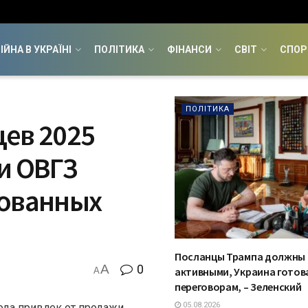
ІЙНА В УКРАЇНІ
ПОЛІТИКА
ФІНАНСИ
СВІТ
СПОР
ПОЛІТИКА
цев 2025
и ОВГЗ
рованных
Посланцы Трампа должны
A
0
активными, Украина готова
A
переговорам, – Зеленский
05.08.2026
ода привлек от продажи