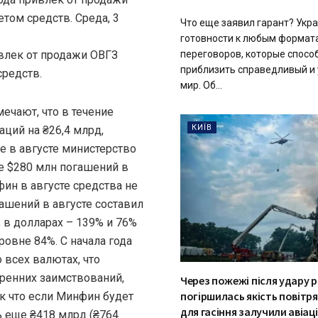
том средств. Среда, 3
Что еще заявил гарант? Укра
готовности к любым формат
переговоров, которые спосо
приблизить справедливый и
мир. Об...
ечают, что в течение
КИЇВ
ций на ₴26,4 млрд,
е в августе министерство
е $280 млн погашений в
ин в августе средства не
ашений в августе составил
; в долларах – 139% и 76%
ровне 84%. С начала года
 всех валютах, что
тренних заимствований,
Через пожежі після удару 
погіршилась якість повітря
к что если Минфин будет
для гасіння залучили авіац
ь еще ₴418 млрд (₴764