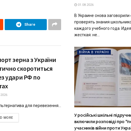
01.08.2026
В Украине снова заговорили 
проверять знания школьнико
Share
каждого учебного года. Идея
жесткая: не...
ВІЙНА В УКРАЇНІ
орт зерна з України
тично скоротиться
ез удари РФ по
тах
.2026
альтернатива для перевезення...
У російські шкільні підручн
DETAILS
AD MORE
включили розповіді про "п
учасників війни проти Укра