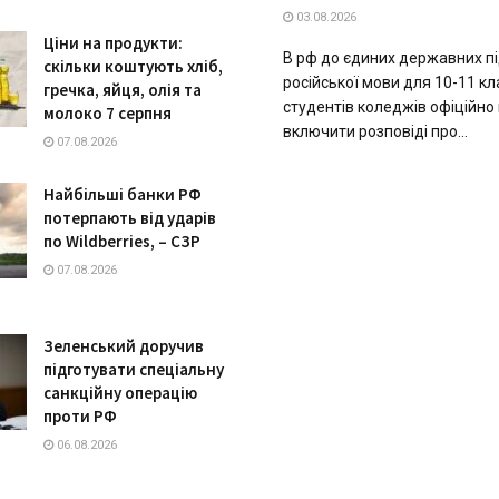
03.08.2026
Ціни на продукти:
В рф до єдиних державних пі
скільки коштують хліб,
російської мови для 10-11 кл
гречка, яйця, олія та
студентів коледжів офіційно
молоко 7 серпня
включити розповіді про...
07.08.2026
Найбільші банки РФ
потерпають від ударів
по Wildberries, – СЗР
07.08.2026
Зеленський доручив
підготувати спеціальну
санкційну операцію
проти РФ
06.08.2026