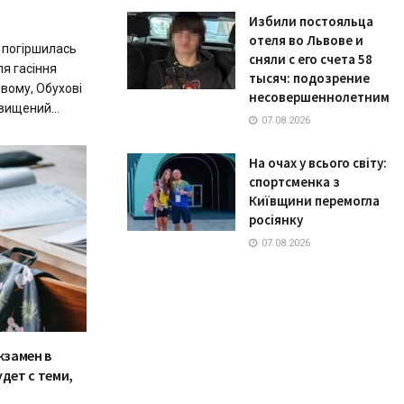
Избили постояльца
отеля во Львове и
 погіршилась
сняли с его счета 58
ля гасіння
тысяч: подозрение
вому, Обухові
несовершеннолетним
вищений...
07.08.2026
На очах у всього світу:
спортсменка з
Київщини перемогла
росіянку
07.08.2026
кзамен в
дет с теми,