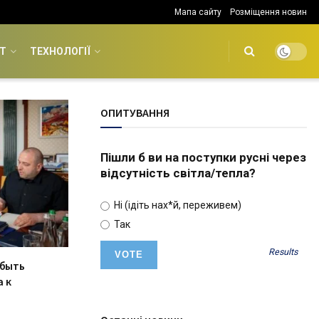
Мапа сайту
Розміщення новин
Т
ТЕХНОЛОГІЇ
ОПИТУВАННЯ
Пішли б ви на поступки русні через
відсутність світла/тепла?
Ні (ідіть нах*й, переживем)
Так
Results
 быть
 к