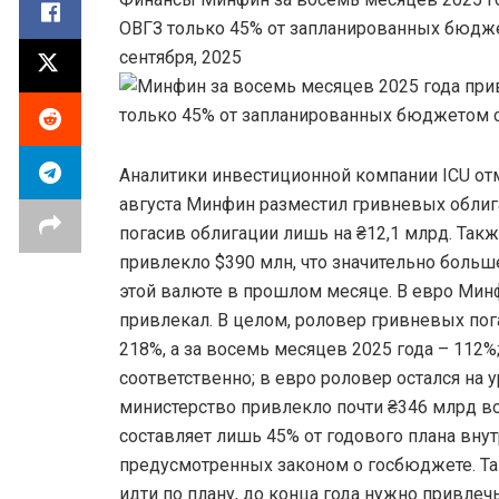
ОВГЗ только 45% от запланированных бюдже
сентября, 2025
Аналитики инвестиционной компании ICU отм
августа Минфин разместил гривневых облига
погасив облигации лишь на ₴12,1 млрд. Такж
привлекло $390 млн, что значительно больш
этой валюте в прошлом месяце. В евро Минф
привлекал. В целом, роловер гривневых пог
218%, а за восемь месяцев 2025 года – 112%
соответственно; в евро роловер остался на у
министерство привлекло почти ₴346 млрд во
составляет лишь 45% от годового плана вну
предусмотренных законом о госбюджете. Та
идти по плану, до конца года нужно привлеч