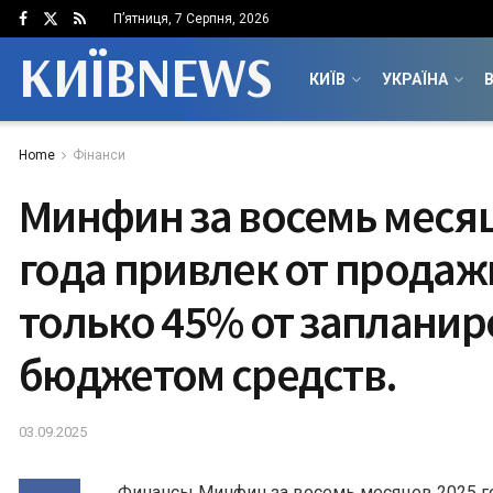
П’ятниця, 7 Серпня, 2026
КИЇВNEWS
КИЇВ
УКРАЇНА
В
Home
Фінанси
Минфин за восемь меся
года привлек от продаж
только 45% от заплани
бюджетом средств.
03.09.2025
Финансы Минфин за восемь месяцев 2025 г