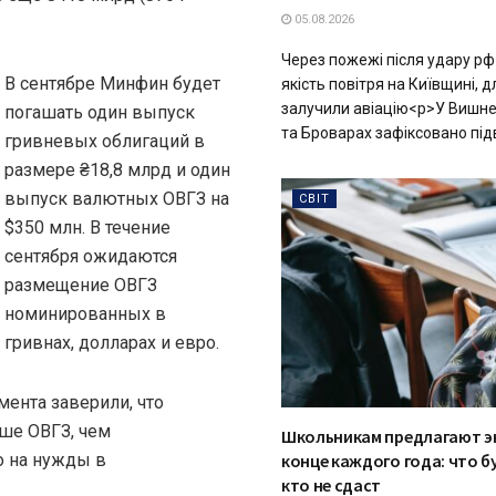
05.08.2026
Через пожежі після удару рф
В сентябре Минфин будет
якість повітря на Київщині, д
залучили авіацію<p>У Вишне
погашать один выпуск
та Броварах зафіксовано під
гривневых облигаций в
размере ₴18,8 млрд и один
выпуск валютных ОВГЗ на
СВІТ
$350 млн. В течение
сентября ожидаются
размещение ОВГЗ
номинированных в
гривнах, долларах и евро.
ента заверили, что
ше ОВГЗ, чем
Школьникам предлагают э
о на нужды в
конце каждого года: что бу
кто не сдаст