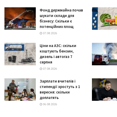
Фонд держмайна почав
шукати склади для
бізнесу: Скільки є
потенційних площ
07.08.2026
Ціни на АЗС: скільки
коштують бензин,
дизель і автогаз 7
серпня
07.08.2026
Зарплати вчителів і
стипендії зростуть з 1
вересня: скільки
доплатять
06.08.2026