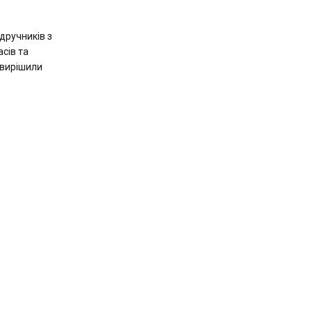
дручників з
асів та
 вирішили