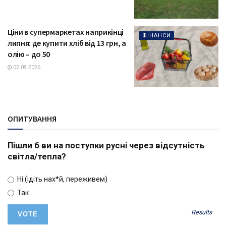
Ціни в супермаркетах наприкінці
ФІНАНСИ
липня: де купити хліб від 13 грн, а
олію – до 50
02.08.2026
ОПИТУВАННЯ
Пішли б ви на поступки русні через відсутність
світла/тепла?
Ні (ідіть нах*й, переживем)
Так
Results