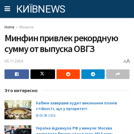
КИЇВNEWS
Home
Фінанси
Минфин привлек рекордную
сумму от выпуска ОВГЗ
A
05.11.2024
A
Это интересно
Кабмін завершив аудит виконання планів
стійкості, що у пріоритеті
06.08.2026
Україна відкинула РФ у минуле: Москва
дозволила бензин стандарту 2013 року