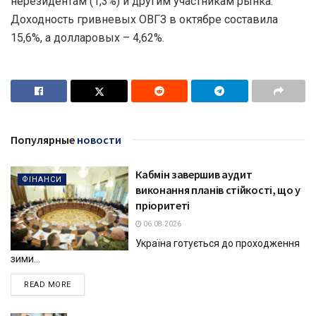
нерезидентам (1,3%) и другим участникам рынка.
Доходность гривневых ОВГЗ в октябре составила
15,6%, а долларовых – 4,62%.
Популярные
новости
Кабмін завершив аудит
ФІНАНСИ
виконання планів стійкості, що у
пріоритеті
06.08.2026
Україна готується до проходження
зими...
DETAILS
READ MORE