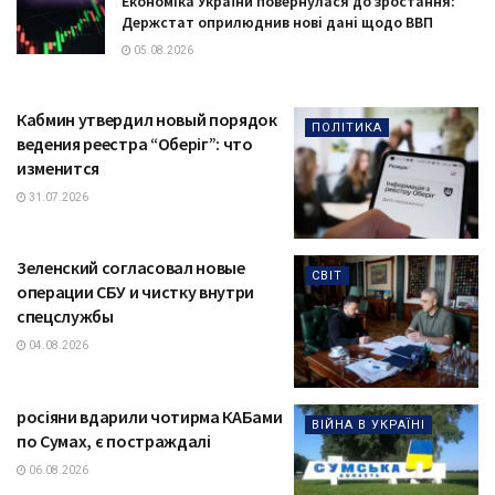
Економіка України повернулася до зростання:
Держстат оприлюднив нові дані щодо ВВП
05.08.2026
Кабмин утвердил новый порядок
ПОЛІТИКА
ведения реестра “Оберіг”: что
изменится
31.07.2026
Зеленский согласовал новые
СВІТ
операции СБУ и чистку внутри
спецслужбы
04.08.2026
росіяни вдарили чотирма КАБами
ВІЙНА В УКРАЇНІ
по Сумах, є постраждалі
06.08.2026