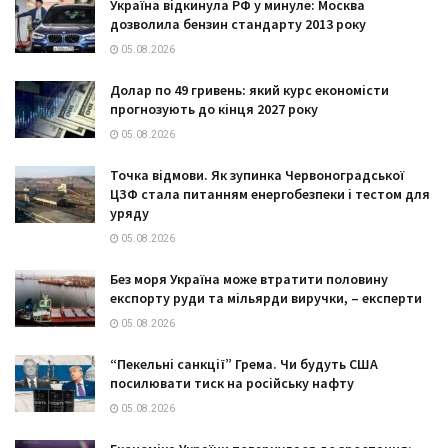
Україна відкинула РФ у минуле: Москва
дозволила бензин стандарту 2013 року
05.08.2026
Долар по 49 гривень: який курс економісти
прогнозують до кінця 2027 року
05.08.2026
Точка відмови. Як зупинка Червоноградської
ЦЗФ стала питанням енергобезпеки і тестом для
уряду
05.08.2026
Без моря Україна може втратити половину
експорту руди та мільярди виручки, – експерти
05.08.2026
“Пекельні санкції” Грема. Чи будуть США
посилювати тиск на російську нафту
05.08.2026