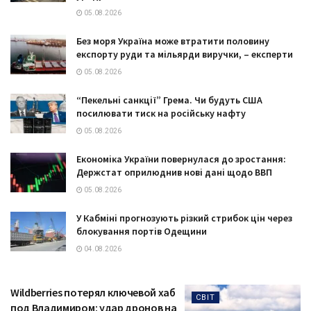
05.08.2026
Без моря Україна може втратити половину
експорту руди та мільярди виручки, – експерти
05.08.2026
“Пекельні санкції” Грема. Чи будуть США
посилювати тиск на російську нафту
05.08.2026
Економіка України повернулася до зростання:
Держстат оприлюднив нові дані щодо ВВП
05.08.2026
У Кабміні прогнозують різкий стрибок цін через
блокування портів Одещини
04.08.2026
Wildberries потерял ключевой хаб
СВІТ
под Владимиром: удар дронов на