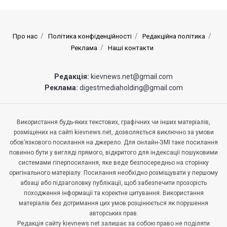
Про нас
Політика конфіденційності
Редакційна політика
Реклама
Наші контакти
Редакція:
kievnews.net@gmail.com
Реклама:
digestmediaholding@gmail.com
Використання будь-яких текстових, графічних чи інших матеріалів,
розміщених на сайті kievnews.net, дозволяється виключно за умови
обов’язкового посилання на джерело. Для онлайн-ЗМІ таке посилання
повинно бути у вигляді прямого, відкритого для індексації пошуковими
системами гіперпосилання, яке веде безпосередньо на сторінку
оригінального матеріалу. Посилання необхідно розміщувати у першому
абзаці або підзаголовку публікації, щоб забезпечити прозорість
походження інформації та коректне цитування. Використання
матеріалів без дотримання цих умов розцінюється як порушення
авторських прав.
Редакція сайту kievnews.net залишає за собою право не поділяти