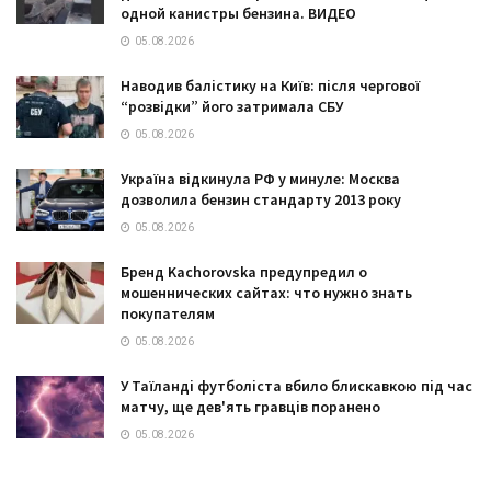
одной канистры бензина. ВИДЕО
05.08.2026
Наводив балістику на Київ: після чергової
“розвідки” його затримала СБУ
05.08.2026
Україна відкинула РФ у минуле: Москва
дозволила бензин стандарту 2013 року
05.08.2026
Бренд Kachorovska предупредил о
мошеннических сайтах: что нужно знать
покупателям
05.08.2026
У Таїланді футболіста вбило блискавкою під час
матчу, ще дев'ять гравців поранено
05.08.2026