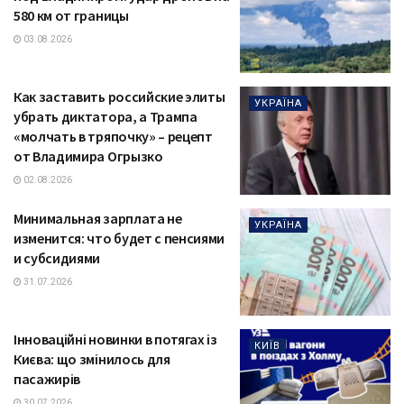
580 км от границы
03.08.2026
Как заставить российские элиты
УКРАЇНА
убрать диктатора, а Трампа
«молчать в тряпочку» – рецепт
от Владимира Огрызко
02.08.2026
Минимальная зарплата не
УКРАЇНА
изменится: что будет с пенсиями
и субсидиями
31.07.2026
Інноваційні новинки в потягах із
КИЇВ
Києва: що змінилось для
пасажирів
30.07.2026