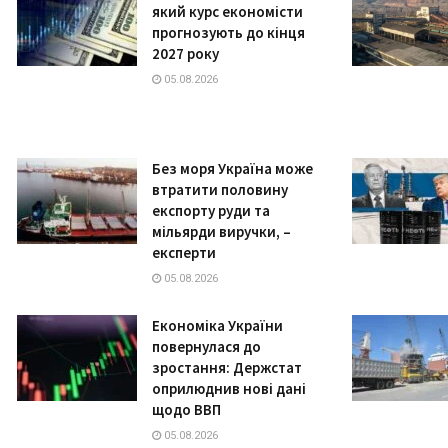
який курс економісти
прогнозують до кінця
2027 року
05.08.2026
Без моря Україна може
втратити половину
експорту руди та
мільярди виручки, –
експерти
05.08.2026
Економіка України
повернулася до
зростання: Держстат
оприлюднив нові дані
щодо ВВП
05.08.2026