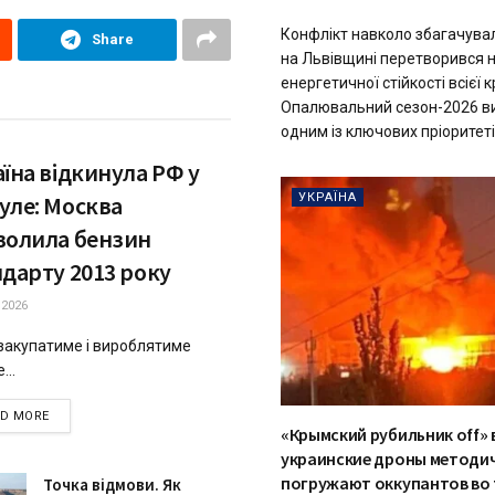
Конфлікт навколо збагачува
Share
на Львівщині перетворився 
енергетичної стійкості всієї 
Опалювальний сезон-2026 в
одним із ключових пріоритетів
їна відкинула РФ у
уле: Москва
УКРАЇНА
волила бензин
ндарту 2013 року
.2026
 закупатиме і вироблятиме
...
DETAILS
AD MORE
«Крымский рубильник off» 
украинские дроны методи
погружают оккупантов во 
Точка відмови. Як