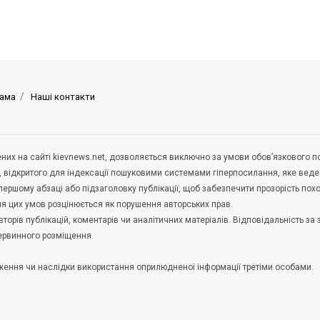
ама
Наші контакти
щених на сайті kievnews.net, дозволяється виключно за умови обов’язкового 
, відкритого для індексації пошуковими системами гіперпосилання, яке вед
 першому абзаці або підзаголовку публікації, щоб забезпечити прозорість по
ня цих умов розцінюється як порушення авторських прав.
орів публікацій, коментарів чи аналітичних матеріалів. Відповідальність за 
первинного розміщення.
удження чи наслідки використання оприлюдненої інформації третіми особами.