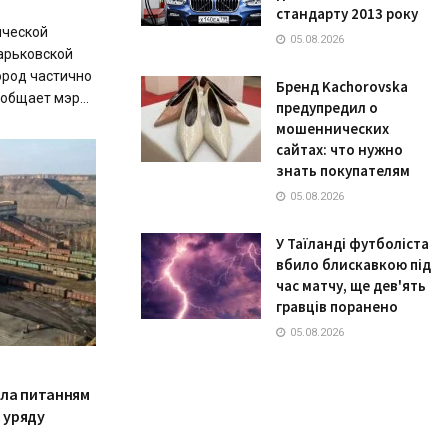
стандарту 2013 року
ической
05.08.2026
арьковской
город частично
Бренд Kachorovska
общает мэр...
предупредил о
мошеннических
сайтах: что нужно
знать покупателям
05.08.2026
У Таїланді футболіста
вбило блискавкою під
час матчу, ще дев'ять
гравців поранено
05.08.2026
ала питанням
 уряду