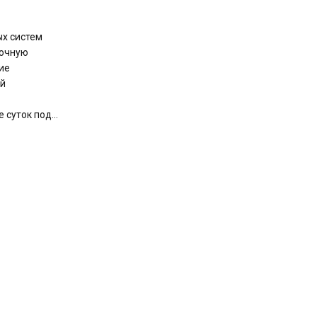
ых систем
точную
ие
ой
 суток под...