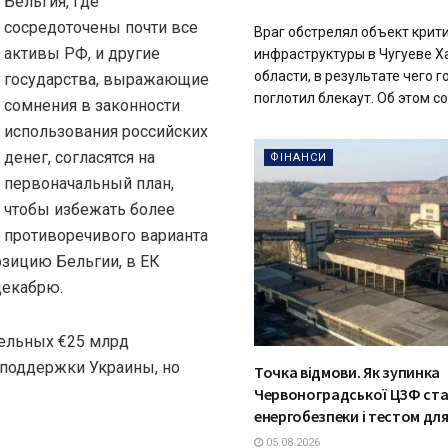
Бельгия, где
сосредоточены почти все
Враг обстрелял объект крит
активы РФ, и другие
инфраструктуры в Чугуеве Х
области, в результате чего 
государства, выражающие
поглотил блекаут. Об этом со
сомнения в законности
использования российских
денег, согласятся на
ФІНАНСИ
первоначальный план,
чтобы избежать более
противоречивого варианта
озицию Бельгии, в ЕК
декабрю.
тельных €25 млрд
я поддержки Украины, но
Точка відмови. Як зупинка
Червоноградської ЦЗФ ст
енергобезпеки і тестом для
05.08.2026