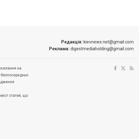
Редакція:
kievnews.net@gmail.com
Реклама:
digestmediaholding@gmail.com
посилання на
е безпосередньо
ходження
зміст статей, що