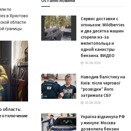
Останні новини
или по
ies в Хрястово
Сервис доставки с
ской области.
огоньком: Wildberries
й границы...
и два десятка машин
сгорели из-за
мелитопольца и
одной канистры
бензина. ВИДЕО
05.08.2026
Наводив балістику на
Київ: після чергової
“розвідки” його
затримала СБУ
05.08.2026
ю область:
ое отключение
Україна відкинула РФ
у минуле: Москва
дозволила бензин