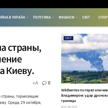
ІЙНА В УКРАЇНІ
ПОЛІТИКА
ФІНАНСИ
СВІТ
СПОР
СВІТ
на страны,
ление
а Киеву.
A
0
A
Wildberries потерял ключев
Владимиром: удар дронов н
 страны, тормозящие
границы
у. Среда, 29 октября,
03.08.2026