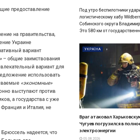
Под утро беспилотники удар
логистическому хабу Wildberr
Собинского округа Владимир
Это 580 км от государственно
ление на правительства,
ение Украине
УКРАЇНА
нативный вариант
»
– общие заимствования
ивлекательный вариант для
редложение использовать
зываемые
«экономные»
онно выступают против
ков, а государства с уже
Франция и Италия, не
Враг атаковал Харьковску
Чугуев погрузился в полн
электроэнергии
Брюссель надеется, что
05.08.2026