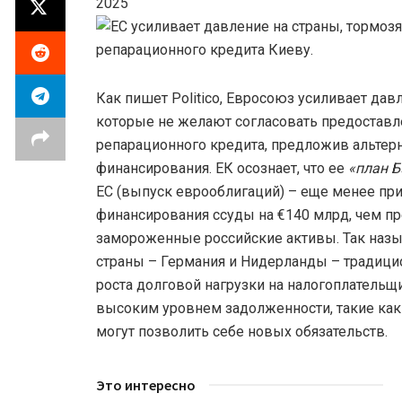
2025
Как пишет Politico, Евросоюз усиливает дав
которые не желают согласовать предоставл
репарационного кредита, предложив альтер
финансирования. ЕК осознает, что ее
«план Б
ЕС (выпуск еврооблигаций) – еще менее пр
финансирования ссуды на €140 млрд, чем п
замороженные российские активы. Так на
страны – Германия и Нидерланды – традици
роста долговой нагрузки на налогоплательщи
высоким уровнем задолженности, такие как 
могут позволить себе новых обязательств.
Это интересно