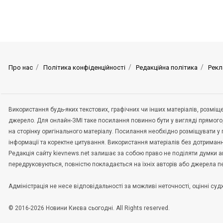
Про нас
Політика конфіденційності
Редакційна політика
Рекл
Використання будь-яких текстових, графічних чи інших матеріалів, розмі
джерело. Для онлайн-ЗМІ таке посилання повинно бути у вигляді прямого
на сторінку оригінального матеріалу. Посилання необхідно розміщувати у
інформації та коректне цитування. Використання матеріалів без дотриман
Редакція сайту kievnews.net залишає за собою право не поділяти думки авт
передруковуються, повністю покладається на їхніх авторів або джерела 
Адміністрація не несе відповідальності за можливі неточності, оцінні с
© 2016-2026 Новини Києва сьогодні. All Rights reserved.