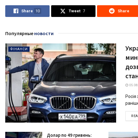
Share
10
Tweet
7
Share
Популярные
новости
Укра
ФІНАНСИ
мин
доз
ста
05.08
Росія
раніше
RE
Долар по 49 гривень: