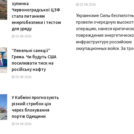
зупинка
02.08.2026
Червоноградської ЦЗФ
стала питанням
Украинские Силы беспилотн
енергобезпеки і тестом
провели очередную высоко
для уряду
операцию, нанеся критическ
повреждения энергетическ
05.08.2026
инфраструктуре российских
оккупационных войск. За трое
“Пекельні санкції”
Грема. Чи будуть США
посилювати тиск на
російську нафту
05.08.2026
У Кабміні прогнозують
різкий стрибок цін
через блокування
портів Одещини
04.08.2026