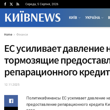
Середа, 5 Серпня, 2026
КИЇВNEWS
КИЇВ
УКРАЇНА
В
Home
Фінанси
ЕС усиливает давление 
тормозящие предостав
репарационного кредит
12.11.2025
ПолитикаФинансы ЕС усиливает давление на
предоставление репарационного кредита Киев