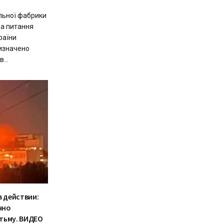
льної фабрики
на питання
країни
изначено
...
в действии:
чно
тьму. ВИДЕО