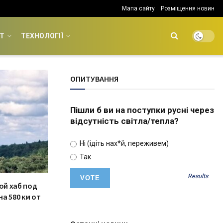
Мапа сайту
Розміщення новин
Т
ТЕХНОЛОГІЇ
ОПИТУВАННЯ
Пішли б ви на поступки русні через
відсутність світла/тепла?
Ні (ідіть нах*й, переживем)
Так
Results
ой хаб под
а 580 км от