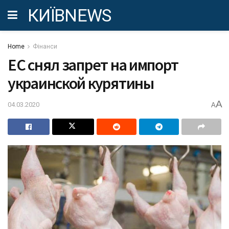
КИЇВNEWS
Home
Фінанси
ЕС снял запрет на импорт
украинской курятины
A
04.03.2020
A