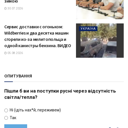
зимою
30.07.2026
Сервис доставки с огоньком:
УКРАЇНА
Wildberries и два десятка машин
сгорели из-за мелитопольца и
одной канистры бензина. ВИДЕО
05.08.2026
ОПИТУВАННЯ
Пішли б ви на поступки русні через відсутність
світла/тепла?
Ні (ідіть нах*й, переживем)
Так