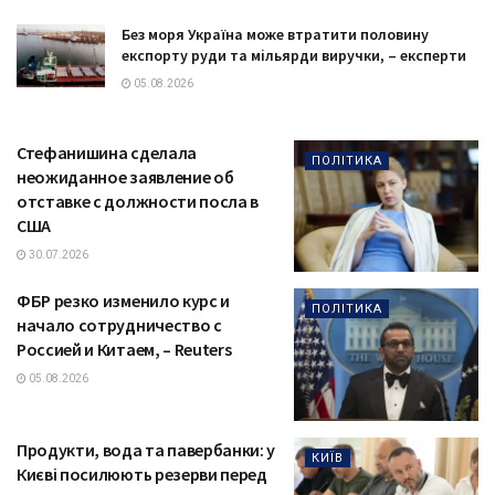
Без моря Україна може втратити половину
експорту руди та мільярди виручки, – експерти
05.08.2026
Стефанишина сделала
ПОЛІТИКА
неожиданное заявление об
отставке с должности посла в
США
30.07.2026
ФБР резко изменило курс и
ПОЛІТИКА
начало сотрудничество с
Россией и Китаем, – Reuters
05.08.2026
Продукти, вода та павербанки: у
КИЇВ
Києві посилюють резерви перед