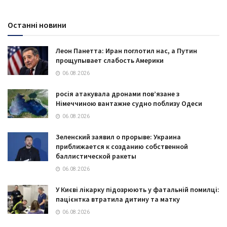
Останні новини
Леон Панетта: Иран поглотил нас, а Путин
прощупывает слабость Америки
06.08.2026
росія атакувала дронами пов’язане з
Німеччиною вантажне судно поблизу Одеси
06.08.2026
Зеленский заявил о прорыве: Украина
приближается к созданию собственной
баллистической ракеты
06.08.2026
У Києві лікарку підозрюють у фатальній помилці:
пацієнтка втратила дитину та матку
06.08.2026