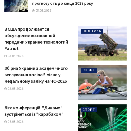
прогнозують до кінця 2027 року
05.08.2026
В США продолжается
ПОЛІТИКА
обсуждение возможной
передачи Украине технологий
Patriot
03.08.2026
Збірна України з академічного
СПОРТ
веслування посіла 5 місце у
медальному заліку на ЧЄ-2026
03.08.2026
Ліга конференцій: "Динамо"
СПОРТ
зустрінеться із "Карабахом"
06.08.2026