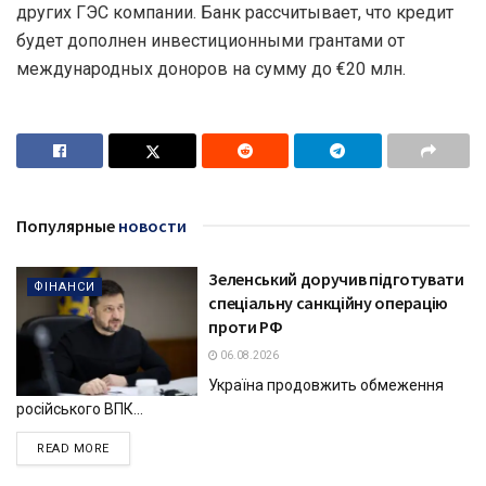
других ГЭС компании. Банк рассчитывает, что кредит
будет дополнен инвестиционными грантами от
международных доноров на сумму до €20 млн.
Популярные
новости
Зеленський доручив підготувати
ФІНАНСИ
спеціальну санкційну операцію
проти РФ
06.08.2026
Україна продовжить обмеження
російського ВПК...
DETAILS
READ MORE