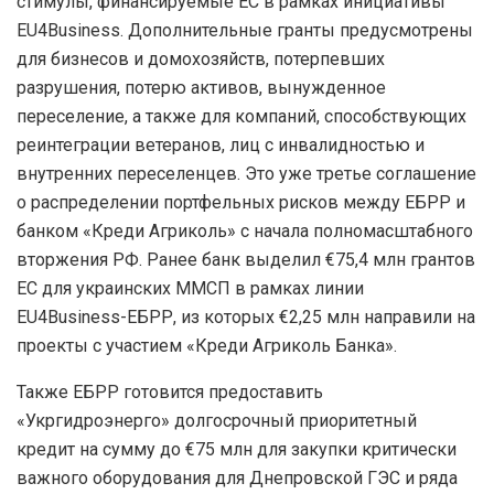
стимулы, финансируемые ЕС в рамках инициативы
EU4Business. Дополнительные гранты предусмотрены
для бизнесов и домохозяйств, потерпевших
разрушения, потерю активов, вынужденное
переселение, а также для компаний, способствующих
реинтеграции ветеранов, лиц с инвалидностью и
внутренних переселенцев. Это уже третье соглашение
о распределении портфельных рисков между ЕБРР и
банком «Креди Агриколь» с начала полномасштабного
вторжения РФ. Ранее банк выделил €75,4 млн грантов
ЕС для украинских ММСП в рамках линии
EU4Business-ЕБРР, из которых €2,25 млн направили на
проекты с участием «Креди Агриколь Банка».
Также ЕБРР готовится предоставить
«Укргидроэнерго» долгосрочный приоритетный
кредит на сумму до €75 млн для закупки критически
важного оборудования для Днепровской ГЭС и ряда