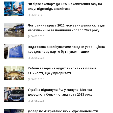
Чи зірве експорт до 15% накопичення газу на
зиму: відповідь аналітика
06.08.2026
Логістична криза 2026: чому знищення складів
небезпечніше за паливний колапс 2022 року
06.08.2026
Податкова аналізуватиме поїздки українців за
кордон: кому варто бути уважнішими
06.08.2026
Кабмін завершив аудит виконання планів
стійкості, що у пріоритеті
06.08.2026
Україна відкинула РФ у минуле: Москва
дозволила бензин стандарту 2013 року
05.08.2026
Долар по 49 гривень: який курс економісти