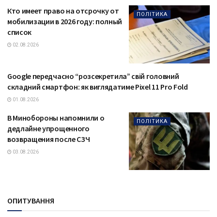
Кто имеет право на отсрочку от
ПОЛІТИКА
мобилизации в 2026 году: полный
список
02.08.2026
Google передчасно “розсекретила” свій головний
ТЕХНОЛОГІЇ
складний смартфон: як виглядатиме Pixel 11 Pro Fold
01.08.2026
В Минобороны напомнили о
ПОЛІТИКА
дедлайне упрощенного
возвращения после СЗЧ
03.08.2026
ОПИТУВАННЯ