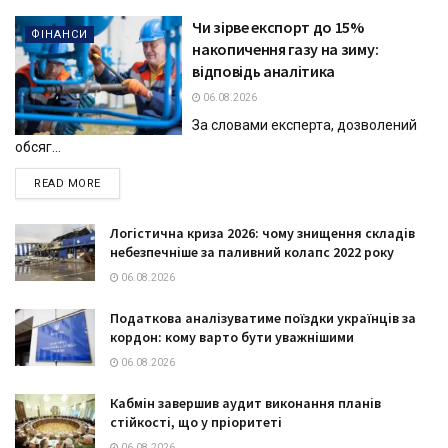
Чи зірве експорт до 15%
ФІНАНСИ
накопичення газу на зиму:
відповідь аналітика
06.08.2026
За словами експерта, дозволений
обсяг...
DETAILS
READ MORE
Логістична криза 2026: чому знищення складів
небезпечніше за паливний колапс 2022 року
06.08.2026
Податкова аналізуватиме поїздки українців за
кордон: кому варто бути уважнішими
06.08.2026
Кабмін завершив аудит виконання планів
стійкості, що у пріоритеті
06.08.2026