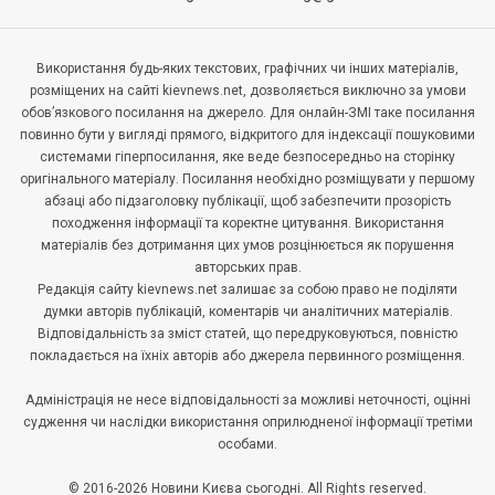
Використання будь-яких текстових, графічних чи інших матеріалів,
розміщених на сайті kievnews.net, дозволяється виключно за умови
обов’язкового посилання на джерело. Для онлайн-ЗМІ таке посилання
повинно бути у вигляді прямого, відкритого для індексації пошуковими
системами гіперпосилання, яке веде безпосередньо на сторінку
оригінального матеріалу. Посилання необхідно розміщувати у першому
абзаці або підзаголовку публікації, щоб забезпечити прозорість
походження інформації та коректне цитування. Використання
матеріалів без дотримання цих умов розцінюється як порушення
авторських прав.
Редакція сайту kievnews.net залишає за собою право не поділяти
думки авторів публікацій, коментарів чи аналітичних матеріалів.
Відповідальність за зміст статей, що передруковуються, повністю
покладається на їхніх авторів або джерела первинного розміщення.
Адміністрація не несе відповідальності за можливі неточності, оцінні
судження чи наслідки використання оприлюдненої інформації третіми
особами.
© 2016-2026 Новини Києва сьогодні. All Rights reserved.