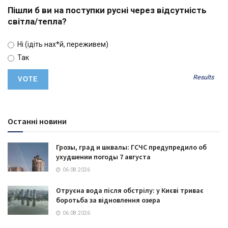
Пішли б ви на поступки русні через відсутність
світла/тепла?
Ні (ідіть нах*й, переживем)
Так
Results
Останні новини
Грозы, град и шквалы: ГСЧС предупредило об
ухудшении погоды 7 августа
06.08.2026
Отруєна вода після обстрілу: у Києві триває
боротьба за відновлення озера
06.08.2026