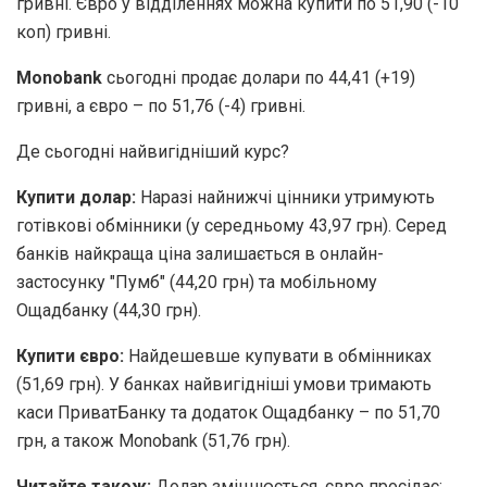
гривні. Євро у відділеннях можна купити по 51,90 (-10
коп) гривні.
Monobank
сьогодні продає долари по 44,41 (+19)
гривні, а євро – по 51,76 (-4) гривні.
Де сьогодні найвигідніший курс?
Купити долар:
Наразі найнижчі цінники утримують
готівкові обмінники (у середньому 43,97 грн). Серед
банків найкраща ціна залишається в онлайн-
застосунку "Пумб" (44,20 грн) та мобільному
Ощадбанку (44,30 грн).
Купити євро:
Найдешевше купувати в обмінниках
(51,69 грн). У банках найвигідніші умови тримають
каси ПриватБанку та додаток Ощадбанку – по 51,70
грн, а також Monobank (51,76 грн).
Читайте також:
Долар зміцнюється, євро просідає: