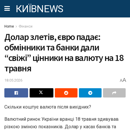
КИЇВNEWS
Home
Фінанси
Долар злетів, євро падає:
обмінники та банки дали
“свіжі” цінники на валюту на 18
травня
A
18.05.2026
A
Скільки коштує валюта після вихідних?
Валютний ринок України вранці 18 травня здивував
різкою зміною показників. Долар у касах банків та