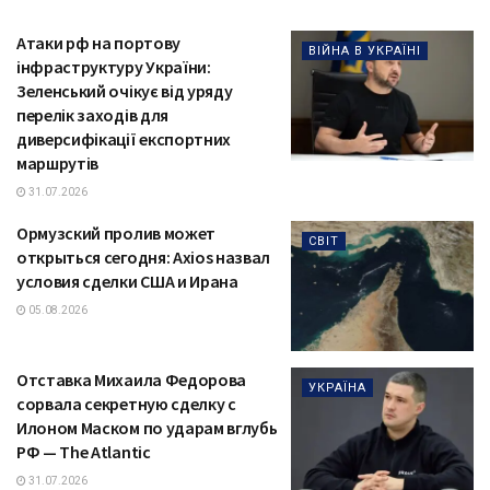
Атаки рф на портову
ВІЙНА В УКРАЇНІ
інфраструктуру України:
Зеленський очікує від уряду
перелік заходів для
диверсифікації експортних
маршрутів
31.07.2026
Ормузский пролив может
СВІТ
открыться сегодня: Axios назвал
условия сделки США и Ирана
05.08.2026
Отставка Михаила Федорова
УКРАЇНА
сорвала секретную сделку с
Илоном Маском по ударам вглубь
РФ — The Atlantic
31.07.2026