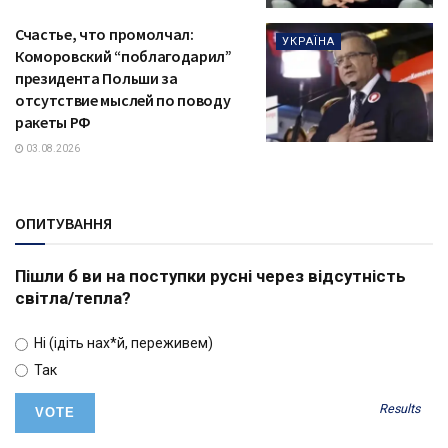
Счастье, что промолчал:
УКРАЇНА
Коморовский “поблагодарил”
президента Польши за
отсутствие мыслей по поводу
ракеты РФ
03.08.2026
ОПИТУВАННЯ
Пішли б ви на поступки русні через відсутність
світла/тепла?
Ні (ідіть нах*й, переживем)
Так
Results