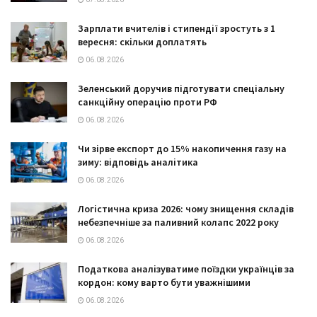
Зарплати вчителів і стипендії зростуть з 1
вересня: скільки доплатять
06.08.2026
Зеленський доручив підготувати спеціальну
санкційну операцію проти РФ
06.08.2026
Чи зірве експорт до 15% накопичення газу на
зиму: відповідь аналітика
06.08.2026
Логістична криза 2026: чому знищення складів
небезпечніше за паливний колапс 2022 року
06.08.2026
Податкова аналізуватиме поїздки українців за
кордон: кому варто бути уважнішими
06.08.2026