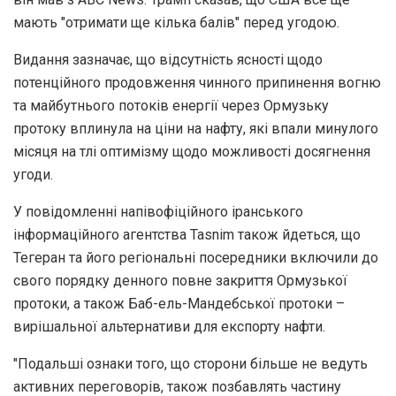
мають "отримати ще кілька балів" перед угодою.
Видання зазначає, що відсутність ясності щодо
потенційного продовження чинного припинення вогню
та майбутнього потоків енергії через Ормузьку
протоку вплинула на ціни на нафту, які впали минулого
місяця на тлі оптимізму щодо можливості досягнення
угоди.
У повідомленні напівофіційного іранського
інформаційного агентства Tasnim також йдеться, що
Тегеран та його регіональні посередники включили до
свого порядку денного повне закриття Ормузької
протоки, а також Баб-ель-Мандебської протоки –
вирішальної альтернативи для експорту нафти.
"Подальші ознаки того, що сторони більше не ведуть
активних переговорів, також позбавлять частину