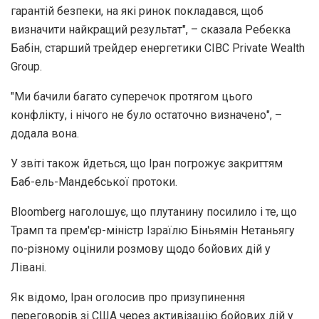
гарантій безпеки, на які ринок покладався, щоб
визначити найкращий результат", – сказала Ребекка
Бабін, старший трейдер енергетики CIBC Private Wealth
Group.
"Ми бачили багато суперечок протягом цього
конфлікту, і нічого не було остаточно визначено", –
додала вона.
У звіті також йдеться, що Іран погрожує закриттям
Баб-ель-Мандебської протоки.
Bloomberg наголошує, що плутанину посилило і те, що
Трамп та прем'єр-міністр Ізраїлю Біньямін Нетаньягу
по-різному оцінили розмову щодо бойових дій у
Лівані.
Як відомо, Іран оголосив про призупинення
переговорів зі США через активізацію бойових дій у