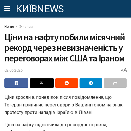
КИЇВNEWS
Home
Фінанси
Ціни на нафту побили місячний
рекорд через невизначеність у
переговорах між США та Іраном
A
02.06.2026
A
Ціни зросли в понеділок після повідомлення, що
Тегеран припиняє переговори з Вашингтоном на знак
протесту проти нападів Ізраїлю в Лівані
Ціна на нафту підскочила до рекордного рівня,