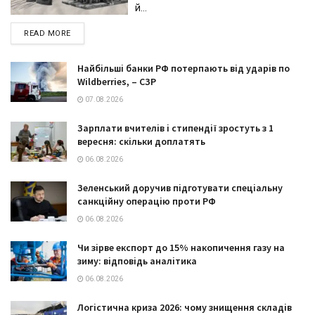
й...
DETAILS
READ MORE
Найбільші банки РФ потерпають від ударів по
Wildberries, – СЗР
07.08.2026
Зарплати вчителів і стипендії зростуть з 1
вересня: скільки доплатять
06.08.2026
Зеленський доручив підготувати спеціальну
санкційну операцію проти РФ
06.08.2026
Чи зірве експорт до 15% накопичення газу на
зиму: відповідь аналітика
06.08.2026
Логістична криза 2026: чому знищення складів