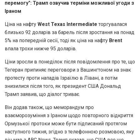
перемогу": Трамп озвучив терміни можливої угоди з
Іраном
Ціна на нафту
West Texas Intermediate
торгувалася
близько 92 доларів за барель після зростання на понад
5% на попередній сесії, тоді як ціна на нафту
Brent
впала трохи нижче 95 доларів.
Ціни зросли в понеділок після повідомлення про те, що
Тегеран припиняє переговори з Вашингтоном на знак
протесту проти нападів Ізраїлю в Лівані, а потім
знизилися після того, як президент США Дональд
Трамп заявив, що діалог триває.
Він додав також, що меморандум про
взаєморозуміння з Іраном щодо повторного відкриття
Ормузької протоки може бути підписаний протягом
наступного тижня, згідно з телефонною розмовою, яку
він мав з ABC News. Трамп сказав, що США все ще