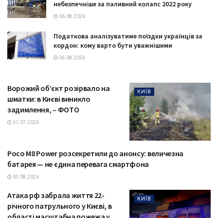
небезпечніше за паливний колапс 2022 року
06.08.2026
Податкова аналізуватиме поїздки українців за
кордон: кому варто бути уважнішими
06.08.2026
Ворожий об’єкт розірвало на
КИЇВ
шматки: в Києві виникло
задимлення, – ФОТО
31.07.2026
Poco M8 Power розсекретили до анонсу: величезна
ТЕХНОЛОГІЇ
батарея — не єдина перевага смартфона
03.08.2026
Атака рф забрала життя 22-
КИЇВ
річного патрульного у Києві, в
області масштабна пожежа у