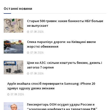
Останні новини
Старые 500 гривен: какие банкноты НБУ больше
не выпускает
07.08.2026
Спека паралізує дороги: на Київщині ввели
жорсткі обмеження
07.08.2026
Ціни на АЗС: скільки коштують бензин, дизель і
автогаз 7 серпня
07.08.2026
Apple знайшла спосіб перевершити Samsung: iPhone 20
здивує одразу двома змінами
07.08.2026
Генсекретарь ООН осудил удары России и
“эскалацию конфликта на территории РФ”