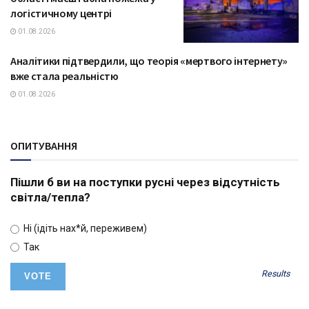
логістичному центрі
01.08.2026
Аналітики підтвердили, що теорія «мертвого інтернету»
ТЕХНОЛОГІЇ
вже стала реальністю
01.08.2026
ОПИТУВАННЯ
Пішли б ви на поступки русні через відсутність
світла/тепла?
Ні (ідіть нах*й, переживем)
Так
Results