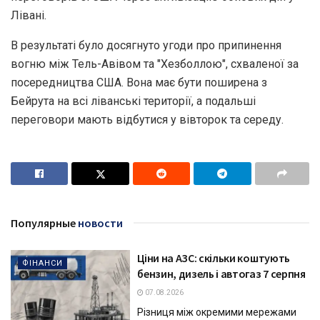
Лівані.
В результаті було досягнуто угоди про припинення
вогню між Тель-Авівом та "Хезболлою", схваленої за
посередництва США. Вона має бути поширена з
Бейрута на всі ліванські території, а подальші
переговори мають відбутися у вівторок та середу.
Популярные
новости
Ціни на АЗС: скільки коштують
ФІНАНСИ
бензин, дизель і автогаз 7 серпня
07.08.2026
Різниця між окремими мережами