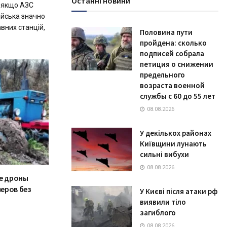
Останні новини
 якщо АЗС
війська значно
вних станцій,
Половина пути
пройдена: сколько
подписей собрала
петиция о снижении
предельного
возраста военной
службы с 60 до 55 лет
08.08.2026
У декількох районах
Київщини лунають
сильні вибухи
08.08.2026
ие дроны
еров без
У Києві після атаки рф
виявили тіло
загиблого
08.08.2026