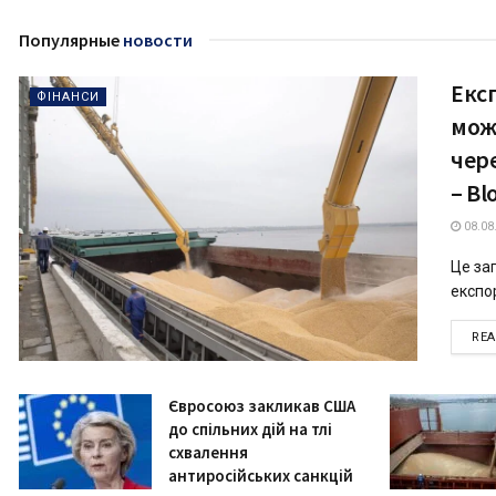
Популярные
новости
Експ
ФІНАНСИ
мож
чере
– B
08.08
Це за
експор
RE
Євросоюз закликав США
до спільних дій на тлі
схвалення
антиросійських санкцій