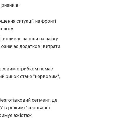
 ризиків:
ршення ситуації на фронті
алюту.
 впливає на ціни на нафту
 означає додаткові витрати
курсовим стрибком немає
ий ринок стане "нервовим",
безготівковий сегмент, де
БУ в режимі "керованої
римує ажіотаж.