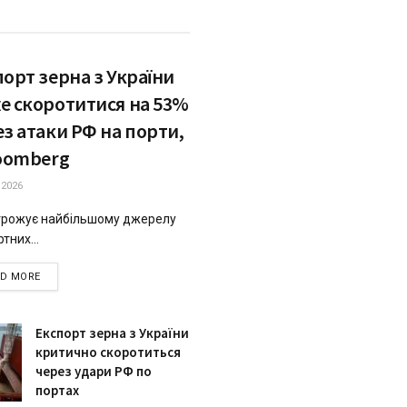
орт зерна з України
е скоротитися на 53%
з атаки РФ на порти,
loomberg
.2026
грожує найбільшому джерелу
тних...
DETAILS
AD MORE
Експорт зерна з України
критично скоротиться
через удари РФ по
портах