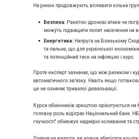
На ринок продовжують впливати кілька груп
Безпека:
Ракетно-дронові атаки чи погі
можуть підвищити попит населення на в
Енергетика:
Напруга на Близькому Сході
та пальне, що для української економіки
та потенційний тиск на інфляцію і курс.
Проте експерт зазначає, що між ризиком і 
автоматичного зв’язку. Навіть якщо готівков
це не означає тривалої девальвації.
Курси обмінників зрештою орієнтуються на 
головну роль відіграє Національний банк. Н
гнучкості" обмежує надмірні коливання та ст
Гривня чи валюта: де краще зберігати кошти