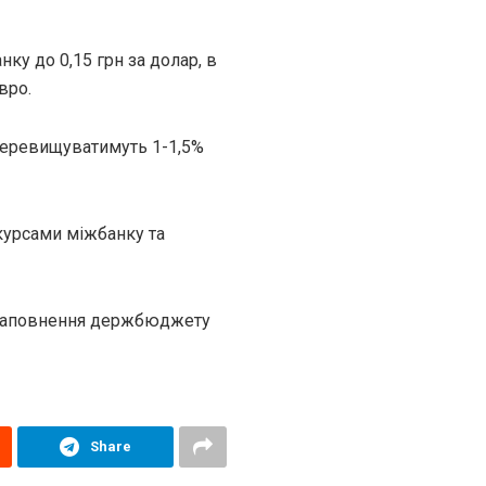
ку до 0,15 грн за долар, в
вро.
перевищуватимуть 1-1,5%
курсами міжбанку та
 наповнення держбюджету
Share