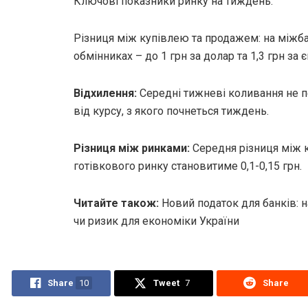
Ключові показники ринку на тиждень:
Різниця між купівлею та продажем: на міжбан
обмінниках – до 1 грн за долар та 1,3 грн за є
Відхилення:
Середні тижневі коливання не 
від курсу, з якого почнеться тиждень.
Різниця між ринками:
Середня різниця між 
готівкового ринку становитиме 0,1-0,15 грн.
Читайте також:
Новий податок для банків:
чи ризик для економіки України
Share
10
Tweet
7
Share