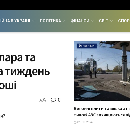
ІЙНА В УКРАЇНІ
ПОЛІТИКА
ФІНАНСИ
СВІТ
СПОР
ФІНАНСИ
лара та
на тиждень
роші
A
0
A
Бетонні плити та мішки з пі
тилові АЗС захищаються від
ня?
01.08.2026