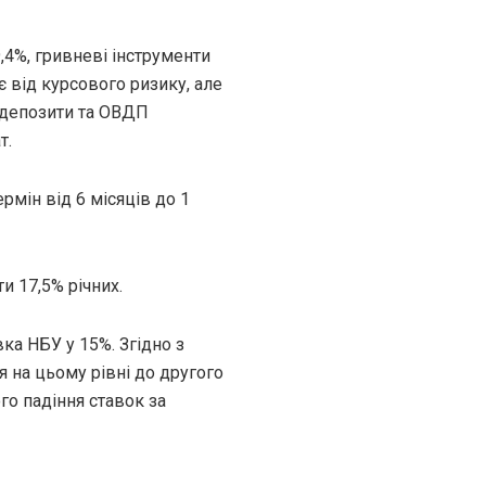
,4%, гривневі інструменти
від курсового ризику, але
ь депозити та ОВДП
т.
мін від 6 місяців до 1
и 17,5% річних.
ка НБУ у 15%. Згідно з
 на цьому рівні до другого
го падіння ставок за