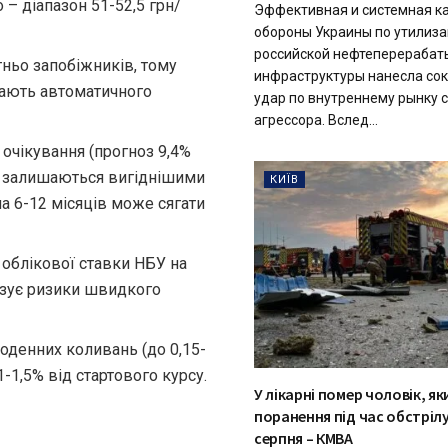
о – діапазон 51-52,5 грн/
Эффективная и системная к
обороны Украины по утилиз
российской нефтеперераба
ньо запобіжників, тому
инфраструктуры нанесла со
 мають автоматичного
удар по внутреннему рынку 
агрессора. Вслед...
 очікування (прогноз 9,4%
ДП залишаються вигіднішими
КИЇВ
на 6-12 місяців може сягати
облікової ставки НБУ на
мізує ризики швидкого
оденних коливань (до 0,15-
1-1,5% від стартового курсу.
У лікарні помер чоловік, я
поранення під час обстрілу
серпня – КМВА