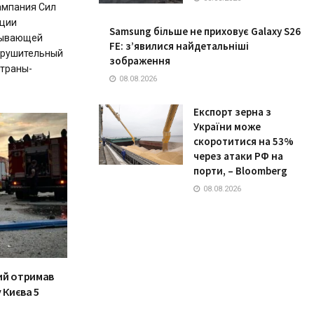
ампания Сил
ации
Samsung більше не приховує Galaxy S26
тывающей
FE: з’явилися найдетальніші
крушительный
зображення
страны-
08.08.2026
Експорт зерна з
України може
скоротитися на 53%
через атаки РФ на
порти, – Bloomberg
08.08.2026
кий отримав
 Києва 5