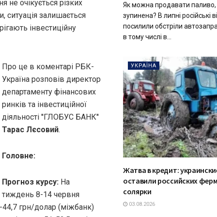
я не очікується різких
Як можна продавати паливо,
и, ситуація залишається
зупинена? В липні російські 
посилили обстріли автозапра
рігають інвестиційну
в тому числі в...
Про це в коментарі РБК-
УКРАЇНА
Україна розповів директор
департаменту фінансових
ринків та інвестиційної
діяльності ''ГЛОБУС БАНК''
Тарас Лєсовий
.
Головне:
Жатва в кредит: украинск
оставили российских ферм
Прогноз курсу:
На
солярки
тиждень 8-14 червня
03.08.2026
-44,7 грн/долар (міжбанк)