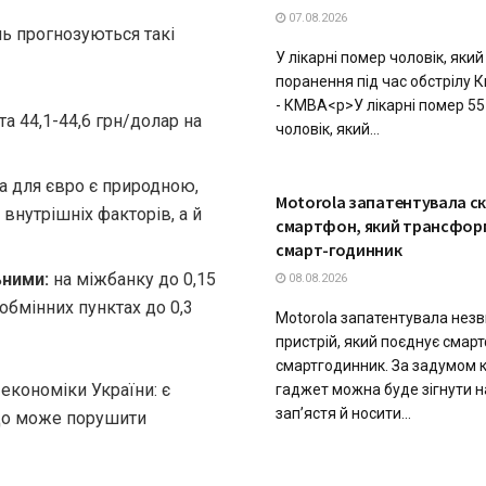
07.08.2026
ь прогнозуються такі
У лікарні помер чоловік, яки
поранення під час обстрілу К
- КМВА<p>У лікарні помер 55
та 44,1-44,6 грн/долар на
чоловік, який...
а для євро є природною,
ТЕХНОЛОГІЇ
Motorola запатентувала с
внутрішніх факторів, а й
смартфон, який трансформ
смарт-годинник
ьними:
на міжбанку до 0,15
08.08.2026
 обмінних пунктах до 0,3
Motorola запатентувала нез
пристрій, який поєднує смарт
смартгодинник. За задумом к
економіки України: є
гаджет можна буде зігнути 
зап’ястя й носити...
 що може порушити