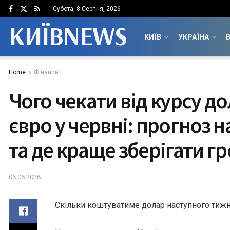
Субота, 8 Серпня, 2026
КИЇВNEWS
КИЇВ
УКРАЇНА
В
Home
Фінанси
Чого чекати від курсу до
євро у червні: прогноз 
та де краще зберігати г
06.06.2026
Скільки коштуватиме долар наступного тиж