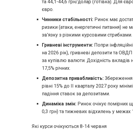
та 44,1-44,6 грн/долар (готівка). Для євр
євро.
Чинники стабільності:
Ринок має достат
ризики (атаки, енергетичні питання) не
зв'язку з різкими курсовими стрибками.
Гривневі інструменти:
Попри інфляційні
на 2026 рік), гривневі депозити та ОВ
за купівлю валюти. Дохідність вкладів 
17,5% річних.
Депозитна привабливість:
Збереження 
рівні 15% до II кварталу 2027 року міні
падіння ставок за депозитами.
Динаміка змін:
Ринок очікує помірних щ
0,3 грн) та тижневих відхилень у межах 
Які курси очікуються 8-14 червня