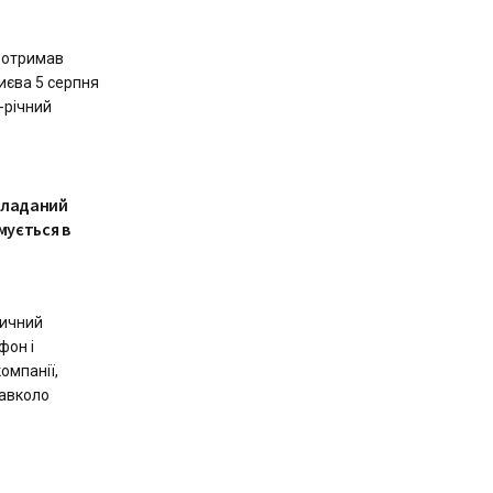
й отримав
иєва 5 серпня
-річний
кладаний
ується в
вичний
фон і
омпанії,
навколо