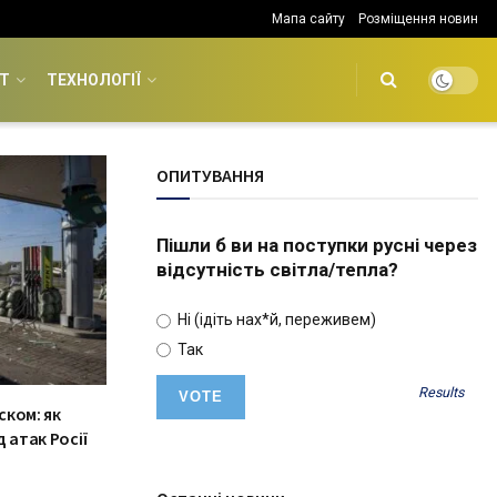
Мапа сайту
Розміщення новин
Т
ТЕХНОЛОГІЇ
ОПИТУВАННЯ
Пішли б ви на поступки русні через
відсутність світла/тепла?
Ні (ідіть нах*й, переживем)
Так
Results
ском: як
 атак Росії