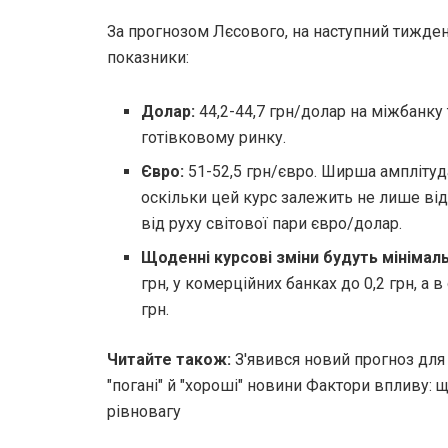
За прогнозом Лєсового, на наступний тижден
показники:
Долар:
44,2-44,7 грн/долар на міжбанку 
готівковому ринку.
Євро:
51-52,5 грн/євро. Ширша амплітуд
оскільки цей курс залежить не лише від 
від руху світової пари євро/долар.
Щоденні курсові зміни будуть мінімал
грн, у комерційних банках до 0,2 грн, а в
грн.
Читайте також:
З'явився новий прогноз для 
"погані" й "хороші" новини Фактори впливу:
рівновагу