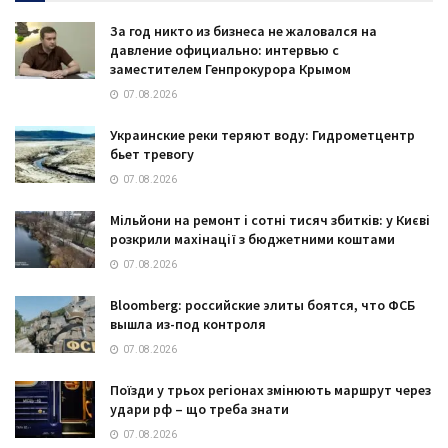
За год никто из бизнеса не жаловался на
давление официально: интервью с
заместителем Генпрокурора Крымом
07.08.2026
Украинские реки теряют воду: Гидрометцентр
бьет тревогу
07.08.2026
Мільйони на ремонт і сотні тисяч збитків: у Києві
розкрили махінації з бюджетними коштами
07.08.2026
Bloomberg: российские элиты боятся, что ФСБ
вышла из-под контроля
07.08.2026
Поїзди у трьох регіонах змінюють маршрут через
удари рф – що треба знати
07.08.2026