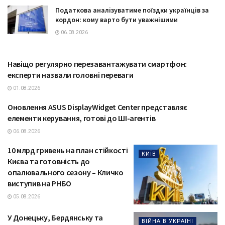
Податкова аналізуватиме поїздки українців за
кордон: кому варто бути уважнішими
06.08.2026
Навіщо регулярно перезавантажувати смартфон:
ТЕХНОЛОГІЇ
експерти назвали головні переваги
01.08.2026
Оновлення ASUS DisplayWidget Center представляє
ТЕХНОЛОГІЇ
елементи керування, готові до ШІ-агентів
06.08.2026
10 млрд гривень на план стійкості
КИЇВ
Києва та готовність до
опалювального сезону – Кличко
виступив на РНБО
05.08.2026
У Донецьку, Бердянську та
ВІЙНА В УКРАЇНІ