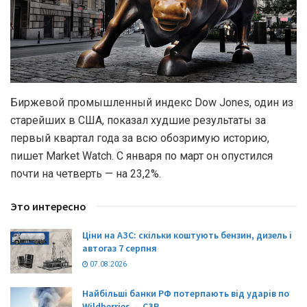
Биржевой промышленный индекс Dow Jones, один из
старейших в США, показал худшие результаты за
первый квартал года за всю обозримую историю,
пишет Market Watch. С января по март он опустился
почти на четверть — на 23,2%.
Это интересно
Ціни на АЗС: скільки коштують бензин, дизель і
автогаз 7 серпня
07.08.2026
Найбільші банки РФ потерпають від ударів по
Wildberries, – СЗР