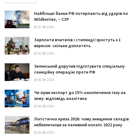
Найбільші банки РФ потерпають від ударів по
Wildberries, – СЗР
07.08.2026
Зарплати вчителів і стипендії зростуть з 1
вересня: скільки доплатять
06.08.2026
Зеленський доручив підготувати спеціальну
санкційну операцію проти РФ
06.08.2026
Чи зірве експорт до 15% накопичення газу на
зиму: відповідь аналітика
06.08.2026
Логістична криза 2026: чому знищення складів
небезпечніше за паливний колапс 2022 року
06.08.2026