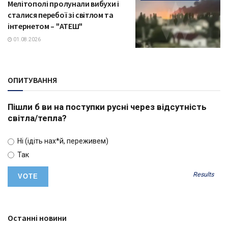
Мелітополі пролунали вибухи і
сталися перебої зі світлом та
інтернетом – "АТЕШ"
01.08.2026
ОПИТУВАННЯ
Пішли б ви на поступки русні через відсутність
світла/тепла?
Ні (ідіть нах*й, переживем)
Так
Results
Останні новини