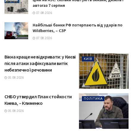
автогаз 7 серпня
07.08.2026
Найбільші банки РФ потерпають від ударів по
Wildberries, – СЗР
07.08.2026
Вікна краще не відкривати: у Києві
КИЇВ
після атаки зафіксували витік
небезпечної речовини
05.08.2026
СНБО утвердил План стойкости
ПОЛІТИКА
Киева, – Клименко
05.08.2026