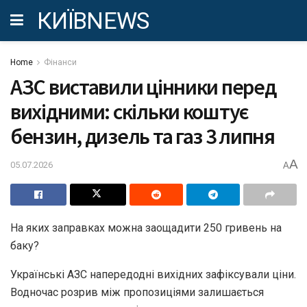
КИЇВNEWS
Home
Фінанси
АЗС виставили цінники перед
вихідними: скільки коштує
бензин, дизель та газ 3 липня
A
05.07.2026
A
На яких заправках можна заощадити 250 гривень на
баку?
Українські АЗС напередодні вихідних зафіксували ціни.
Водночас розрив між пропозиціями залишається