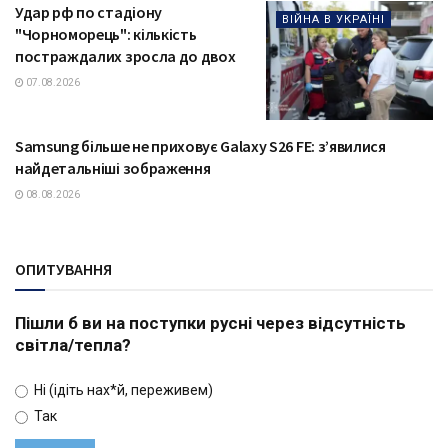
Удар рф по стадіону
ВІЙНА В УКРАЇНІ
"Чорноморець": кількість
постраждалих зросла до двох
07.08.2026
Samsung більше не приховує Galaxy S26 FE: з’явилися
ТЕХНОЛОГІЇ
найдетальніші зображення
08.08.2026
ОПИТУВАННЯ
Пішли б ви на поступки русні через відсутність
світла/тепла?
Ні (ідіть нах*й, переживем)
Так