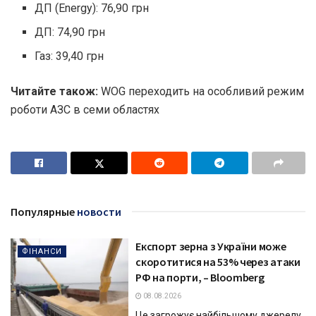
ДП (Energy): 76,90 грн
ДП: 74,90 грн
Газ: 39,40 грн
Читайте також:
WOG переходить на особливий режим
роботи АЗС в семи областях
Популярные
новости
Експорт зерна з України може
ФІНАНСИ
скоротитися на 53% через атаки
РФ на порти, – Bloomberg
08.08.2026
Це загрожує найбільшому джерелу