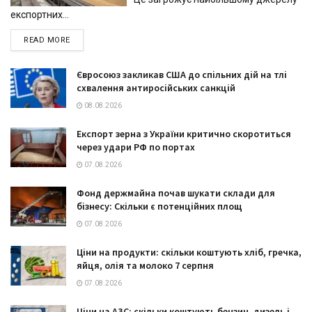
експортних...
DETAILS
READ MORE
Євросоюз закликав США до спільних дій на тлі
схвалення антиросійських санкцій
08.08.2026
Експорт зерна з України критично скоротиться
через удари РФ по портах
07.08.2026
Фонд держмайна почав шукати склади для
бізнесу: Скільки є потенційних площ
07.08.2026
Ціни на продукти: скільки коштують хліб, гречка,
яйця, олія та молоко 7 серпня
07.08.2026
Ціни на АЗС: скільки коштують бензин, дизель і