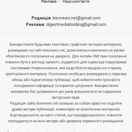
Реклама
Наші контакти
Редакція:
kievnews.net@gmail.com
Реклама:
digestmediaholding@gmail.com
Використання будь-яких текстових, графічних чи інших матеріалів,
розміщених на сайті kievnews.net, дозволяється виключно за умови
обов’язкового посилання на джерело. Для онлайн-ЗМІ таке посилання
повинно бути у вигляді прямого, відкритого для індексації пошуковими
системами гіперпосилання, яке веде безпосередньо на сторінку
оригінального матеріалу. Посилання необхідно розміщувати у першому
абзаці або підзаголовку публікації, щоб забезпечити прозорість
походження інформації та коректне цитування. Використання
матеріалів без дотримання цих умов розцінюється як порушення
авторських прав.
Редакція сайту kievnews.net залишає за собою право не поділяти
думки авторів публікацій, коментарів чи аналітичних матеріалів.
Відповідальність за зміст статей, що передруковуються, повністю
покладається на їхніх авторів або джерела первинного розміщення.