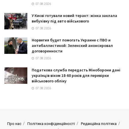
07.08.2026
У Києві готували новий теракт: жінка заклала
вибухівку під авто військового
07.08.2026
Норвегия будет помогать Украине с ПВО и
антибаллистикой: Зеленский анонсировал
договоренности
07.08.2026
Податкова служба передасть Міноборони дані
українців віком 18-60 років для перевірки
військового обліку
07.08.2026
Про нас
Політика конфіденційності
Редакційна політика