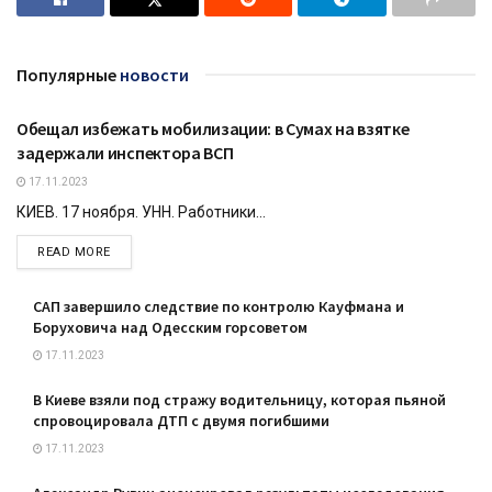
Популярные
новости
Обещал избежать мобилизации: в Сумах на взятке
КРИМИНАЛ
задержали инспектора ВСП
17.11.2023
КИЕВ. 17 ноября. УНН. Работники...
DETAILS
READ MORE
САП завершило следствие по контролю Кауфмана и
Боруховича над Одесским горсоветом
17.11.2023
В Киеве взяли под стражу водительницу, которая пьяной
спровоцировала ДТП с двумя погибшими
17.11.2023