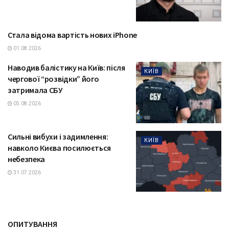
Стала відома вартість нових iPhone
ТЕХНОЛОГІЇ
01.08.2026
Наводив балістику на Київ: після
КИЇВ
чергової “розвідки” його
затримала СБУ
05.08.2026
Сильні вибухи і задимлення:
КИЇВ
навколо Києва посилюється
небезпека
31.07.2026
ОПИТУВАННЯ