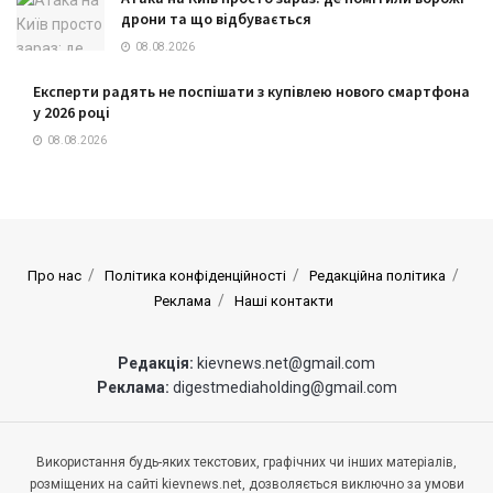
дрони та що відбувається
08.08.2026
Експерти радять не поспішати з купівлею нового смартфона
у 2026 році
08.08.2026
Про нас
Політика конфіденційності
Редакційна політика
Реклама
Наші контакти
Редакція:
kievnews.net@gmail.com
Реклама:
digestmediaholding@gmail.com
Використання будь-яких текстових, графічних чи інших матеріалів,
розміщених на сайті kievnews.net, дозволяється виключно за умови