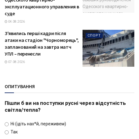
эксплуатационного управления в
суде
04.08.2026
З'явились перші кадри після
СПОРТ
атаки на стадіон "Чорноморець",
запланований на завтра матч
УПЛ – перенесли
07.08.2026
ОПИТУВАННЯ
Пішли б ви на поступки русні через відсутність
світла/тепла?
Ні (ідіть нах*й, переживем)
Так