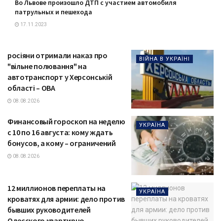
Во Львове произошло ДТП с участием автомобиля
патрульных и пешехода
17.11.2023
росіяни отримали наказ про
ВІЙНА В УКРАЇНІ
"вільне полювання" на
автотранспорт у Херсонській
області – ОВА
08.08.2026
Финансовый гороскоп на неделю
УКРАЇНА
с 10 по 16 августа: кому ждать
бонусов, а кому – ограничений
08.08.2026
12 миллионов переплаты на
УКРАЇНА
кроватях для армии: дело против
бывших руководителей
Одесского квартирно-