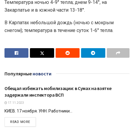
Температура ночью 4-9° тепла; днем 9-14°, на
Закарпатье и в южной части 13-18°.
В Карпатах небольшой дождь (ночью с мокрым
снегом); температура в течение суток 1-6° тепла.
Популярные
новости
Обещал избежать мобилизации: в Сумах на взятке
КРИМИНАЛ
задержали инспектора ВСП
17.11.2023
КИЕВ. 17 ноября. УНН. Работники...
DETAILS
READ MORE