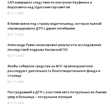
САП завершило следствие по контролю Кауфмана и
Боруховича над Одесским горсоветом
17.11.2023
В Киеве взяли под стражу водительницу, которая пьяной
спровоцировала ДТП с двумя погибшими
17.11.2023
Александр Рувин анонсировал результаты исследования
последствий подрыва Каховской ГЭС
17.11.2023
Якобы собирали средства на ВСУ: правоохранители
расследуют деятельность благотворительного фонда в
столице
17.11.2023
Пострадавший в ДТП с участием авто патрульных во Львове
умер в больнице – патрульная полиция
17.11.2023