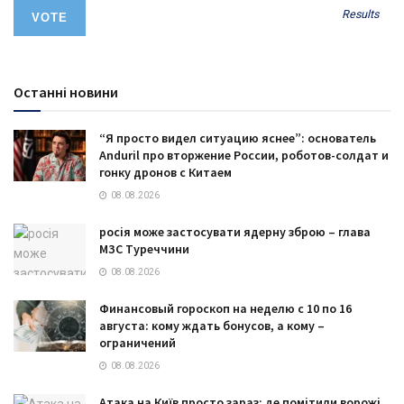
Results
Останні новини
“Я просто видел ситуацию яснее”: основатель
Anduril про вторжение России, роботов-солдат и
гонку дронов с Китаем
08.08.2026
росія може застосувати ядерну зброю – глава
МЗС Туреччини
08.08.2026
Финансовый гороскоп на неделю с 10 по 16
августа: кому ждать бонусов, а кому –
ограничений
08.08.2026
Атака на Київ просто зараз: де помітили ворожі