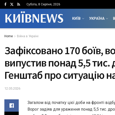
Субота, 8 Серпня, 2026
КИЇВNEWS
КИЇВ
УКРАЇНА
В
Home
Війна в Україні
Зафіксовано 170 боїв, в
випустив понад 5,5 тис. 
Генштаб про ситуацію н
12.05.2026
Загалом від початку цієї доби на фронті відб
Ворог задіяв для ураження понад 5,5 тис. др