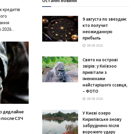
Останні новини
х кредитів
ного
9 августа по звездам:
вання
кто получит
 2026...
неожиданную
прибыль
08.08.2026
Свято на острові
звірів: у Київзоо
привітали з
іменинами
найстарішого ссавця,
– ФОТО
08.08.2026
о дедлайне
У Києві озеро
 после СЗЧ
Кирилівське знову
забруднено після
ворожего удару