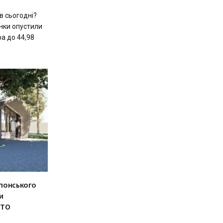
в сьогодні?
нки опустили
а до 44,98
понського
и
ОТО