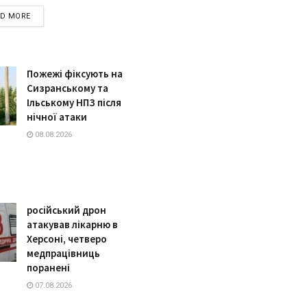
DETAILS
AD MORE
Пожежі фіксують на
Сизранському та
Ільському НПЗ після
нічної атаки
08.08.2026
російський дрон
атакував лікарню в
Херсоні, четверо
медпрацівниць
поранені
07.08.2026