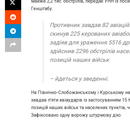
майже 2,2 тис. обстрілів, передає УНН із по
Генштабу.
Противник завдав 82 авіацій
скинув 225 керованих авіабом
задіяв для ураження 5516 др
здійснив 2296 обстрілів насе
позицій наших військ
– йдеться у зведенні.
На Північно-Слобожанському і Курському на
завдав п’яти авіаударів із застосуванням 15 
позицій наших військ та населених пунктів, ч
Зафіксовано одну ворожу штурмову дію.