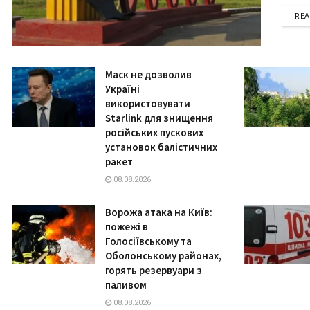
RE
Маск не дозволив
Україні
використовувати
Starlink для знищення
російських пускових
установок балістичних
ракет
08.08.2026
Ворожа атака на Київ:
пожежі в
Голосіївському та
Оболонському районах,
горять резервуари з
паливом
08.08.2026