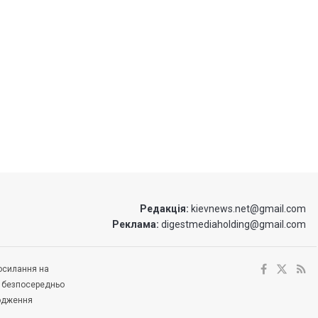
Редакція:
kievnews.net@gmail.com
Реклама:
digestmediaholding@gmail.com
посилання на
е безпосередньо
ходження