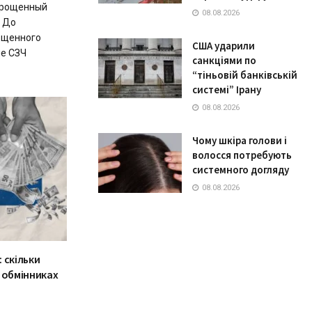
упрощенный
08.08.2026
? До
ощенного
США ударили
ле СЗЧ
санкціями по
“тіньовій банківській
системі” Ірану
08.08.2026
Чому шкіра голови і
волосся потребують
системного догляду
08.08.2026
: скільки
 обмінниках