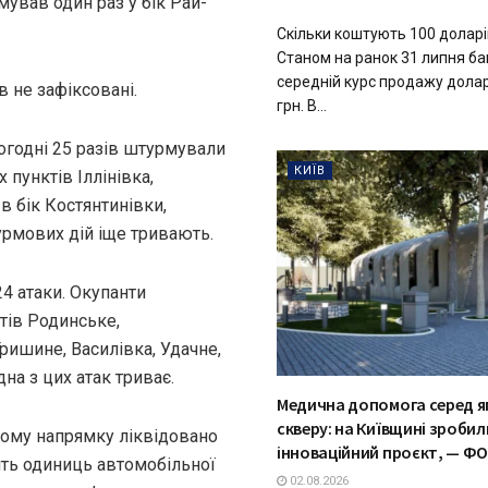
ував один раз у бік Рай-
Скільки коштують 100 доларі
Станом на ранок 31 липня ба
середній курс продажу долар
 не зафіксовані.
грн. В...
огодні 25 разів штурмували
КИЇВ
 пунктів Іллінівка,
в бік Костянтинівки,
урмових дій іще тривають.
4 атаки. Окупанти
тів Родинське,
ришине, Василівка, Удачне,
а з цих атак триває.
Медична допомога серед я
скверу: на Київщині зробил
ьому напрямку ліквідовано
інноваційний проєкт, — Ф
ять одиниць автомобільної
02.08.2026