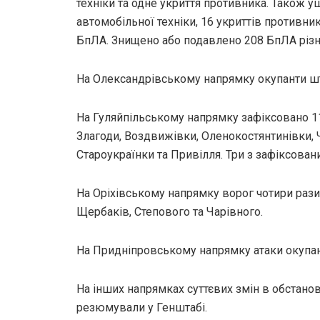
техніки та одне укриття противника. Також 
автомобільної техніки, 16 укриттів противни
БпЛА. Знищено або подавлено 208 БпЛА різни
На Олександрівському напрямку окупанти ш
На Гуляйпільському напрямку зафіксовано 11 
Злагоди, Воздвижівки, Оленокостянтинівки, 
Староукраїнки та Привілля. Три з зафіксован
На Оріхівському напрямку ворог чотири рази
Щербаків, Степового та Чарівного.
На Придніпровському напрямку атаки окупант
На інших напрямках суттєвих змін в обстанов
резюмували у Генштабі.