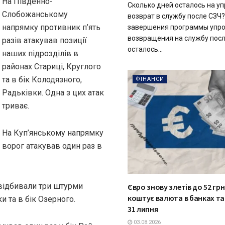
На Південно-
Сколько дней осталось на 
Слобожанському
возврат в службу после СЗЧ
напрямку противник п’ять
завершения программы упр
возвращения на службу пос
разів атакував позиції
осталось...
наших підрозділів в
районах Стариці, Круглого
та в бік Колодязного,
ФІНАНСИ
Радьківки. Одна з цих атак
триває.
На Куп’янському напрямку
ворог атакував один раз в
відбивали три штурми
Євро знову злетів до 52 грн
коштує валюта в банках та
и та в бік Озерного.
31 липня
03.08.2026