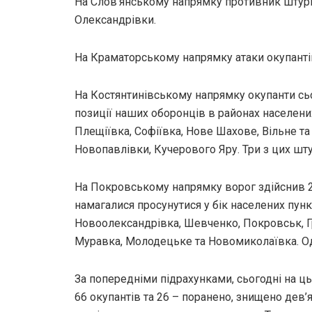
На Слов’янському напрямку противник штурм
Олександрівки.
На Краматорському напрямку атаки окупантів
На Костянтинівському напрямку окупанти сь
позиції наших оборонців в районах населених
Плещіївка, Софіївка, Нове Шахове, Вільне та 
Новопавлівки, Кучерового Яру. Три з цих шт
На Покровському напрямку ворог здійснив 2
намагалися просунутися у бік населених пунк
Новоолександрівка, Шевченко, Покровськ, Г
Муравка, Молодецьке та Новомиколаївка. Одн
За попередніми підрахунками, сьогодні на ц
66 окупантів та 26 – поранено, знищено дев’