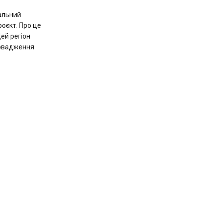
альний
роєкт. Про це
ей регіон
ровадження