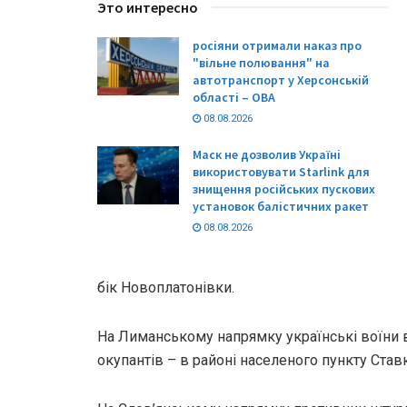
Это интересно
росіяни отримали наказ про
"вільне полювання" на
автотранспорт у Херсонській
області – ОВА
08.08.2026
Маск не дозволив Україні
використовувати Starlink для
знищення російських пускових
установок балістичних ракет
08.08.2026
бік Новоплатонівки.
На Лиманському напрямку українські воїни 
окупантів – в районі населеного пункту Ставк