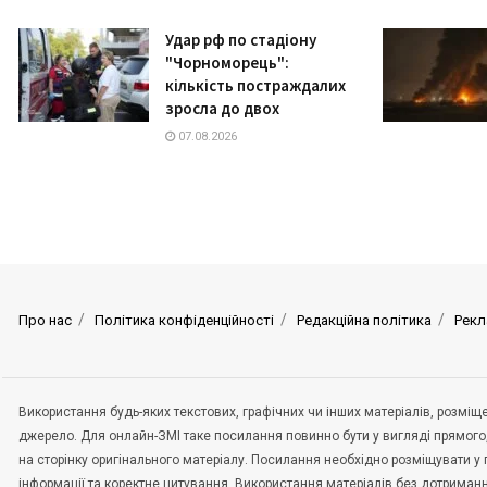
Удар рф по стадіону
"Чорноморець":
кількість постраждалих
зросла до двох
07.08.2026
Про нас
Політика конфіденційності
Редакційна політика
Рекл
Використання будь-яких текстових, графічних чи інших матеріалів, розмі
джерело. Для онлайн-ЗМІ таке посилання повинно бути у вигляді прямого
на сторінку оригінального матеріалу. Посилання необхідно розміщувати у
інформації та коректне цитування. Використання матеріалів без дотриман