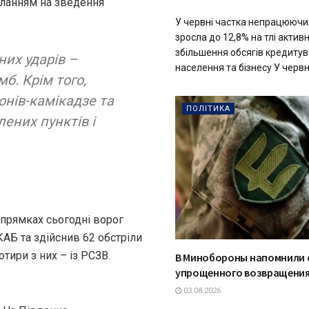
силанням на зведення
У червні частка непрацюючи
зросла до 12,8% на тлі актив
збільшення обсягів кредиту
них ударів –
населення та бізнесу У червні
б. Крім того,
онів-камікадзе та
ПОЛІТИКА
лених пунктів і
прямках сьогодні ворог
КАБ та здійснив 62 обстріли
отири з них – із РСЗВ.
В Минобороны напомнили 
упрощенного возвращения
03.08.2026