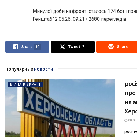
Минулої доби на фронті сталось 174 бої і по
Генштаб12.05.26, 09:21 • 2680 переглядiв
Share
10
Tweet
7
Share
Популярные
новости
рос
ВІЙНА В УКРАЇНІ
про
на 
Херс
08.08
росіян