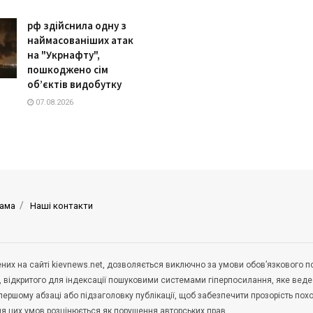
рф здійснила одну з
наймасованіших атак
на "Укрнафту",
пошкоджено сім
об’єктів видобутку
07.08.2026
ама
Наші контакти
щених на сайті kievnews.net, дозволяється виключно за умови обов’язкового 
, відкритого для індексації пошуковими системами гіперпосилання, яке вед
 першому абзаці або підзаголовку публікації, щоб забезпечити прозорість по
ня цих умов розцінюється як порушення авторських прав.