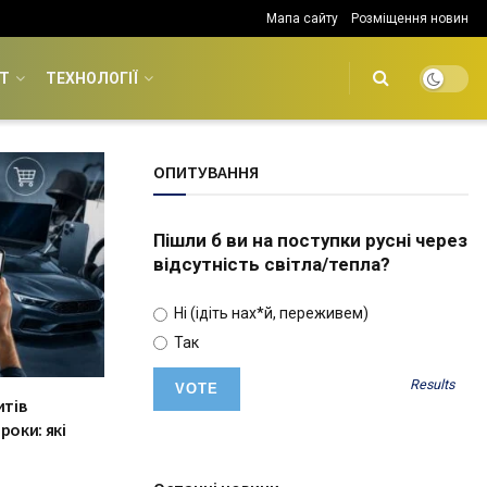
Мапа сайту
Розміщення новин
Т
ТЕХНОЛОГІЇ
ОПИТУВАННЯ
Пішли б ви на поступки русні через
відсутність світла/тепла?
Ні (ідіть нах*й, переживем)
Так
Results
итів
роки: які