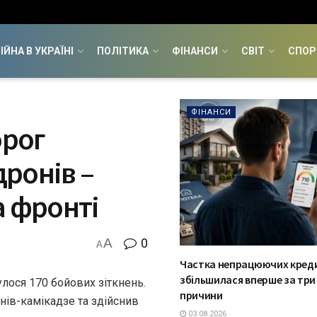
ІЙНА В УКРАЇНІ
ПОЛІТИКА
ФІНАНСИ
СВІТ
СПОР
ФІНАНСИ
орог
дронів –
а фронті
A
0
A
Частка непрацюючих кред
збільшилася вперше за три 
улося 170 бойових зіткнень.
причини
онів-камікадзе та здійснив
03.08.2026