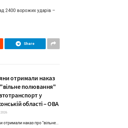
над 2400 ворожих ударів –
Share
іяни отримали наказ
 "вільне полювання"
автотранспорт у
онській області – ОВА
.2026
и отримали наказ про "вільне...