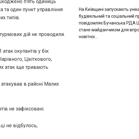
ушкоджено п’ять одиниць
ка та один пункт управління
На Київщині запускають унік
будівельний та соціальний п
х типів.
повідомляє Бучанська РДА Ц
стане майданчиком для вп
турмових дій не проводили.
новітніх...
атак окупантів у бік
Чарівного, Цвіткового,
их атак іще тривають.
 атакував в районі Малих
ів не зафіксовані.
ці не відбулось,