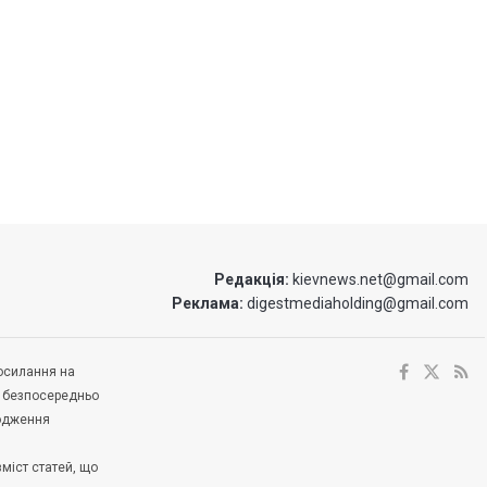
Редакція:
kievnews.net@gmail.com
Реклама:
digestmediaholding@gmail.com
посилання на
е безпосередньо
ходження
зміст статей, що