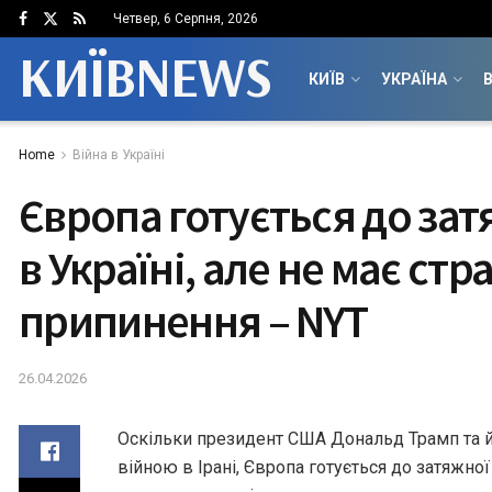
Четвер, 6 Серпня, 2026
КИЇВNEWS
КИЇВ
УКРАЇНА
В
Home
Війна в Україні
Європа готується до зат
в Україні, але не має страт
припинення – NYT
26.04.2026
Оскільки президент США Дональд Трамп та й
війною в Ірані, Європа готується до затяжної в