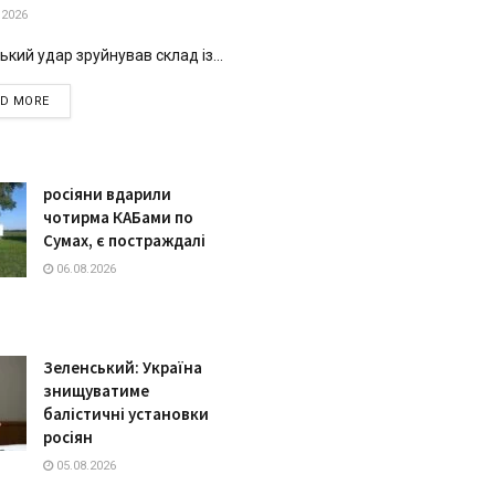
.2026
ький удар зруйнував склад із...
DETAILS
AD MORE
росіяни вдарили
чотирма КАБами по
Сумах, є постраждалі
06.08.2026
Зеленський: Україна
знищуватиме
балістичні установки
росіян
05.08.2026