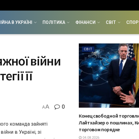
ІЙНА В УКРАЇНІ
ПОЛІТИКА
ФІНАНСИ
СВІТ
СПОР
СВІТ
яжної війни
егії її
A
0
A
Конец свободной торговли
Лайтхайзер о пошлинах, К
ого команда зайняті
торговом порядке
ійни в Україні, зі
04.08.2026