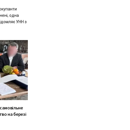
 окупанти
нені, одна
ідомляє УНН з
 самовільне
тво на березі