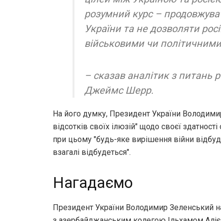
розумний курс – продовжуват
України та не дозволяти рос
військовими чи політичним
– сказав аналітик з питань р
Джеймс Шерр.
На його думку, Президент України Володими
відсотків своїх ілюзій" щодо своєї здатності
при цьому "будь-яке вирішення війни відбуд
взагалі відбудеться".
Нагадаємо
Президент України Володимир Зеленський на
з азербайджанським колегою Ільхамом Аліє