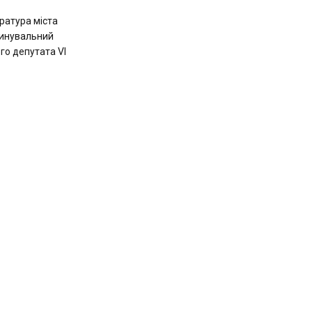
ратура міста
винувальний
го депутата VI