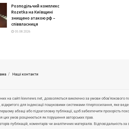
Розподільчий комплекс
Rozetka на Київщині
знищено атакою рф –
співвласниця
05.08.2026
ама
Наші контакти
щених на сайті kievnews.net, дозволяється виключно за умови обов’язкового 
, відкритого для індексації пошуковими системами гіперпосилання, яке вед
 першому абзаці або підзаголовку публікації, щоб забезпечити прозорість по
ня цих умов розцінюється як порушення авторських прав.
орів публікацій, коментарів чи аналітичних матеріалів. Відповідальність за 