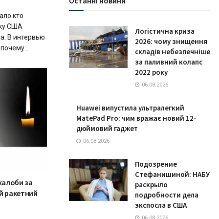
Останні новини
ало кто
ику США
Логістична криза
а. В интервью
2026: чому знищення
 почему...
складів небезпечніше
за паливний колапс
2022 року
06.08.2026
Huawei випустила ультралегкий
MatePad Pro: чим вражає новий 12-
дюймовий гаджет
06.08.2026
Подозрение
Стефанишиной: НАБУ
жалоби за
раскрыло
й ракетний
подробности дела
экспосла в США
06.08.2026