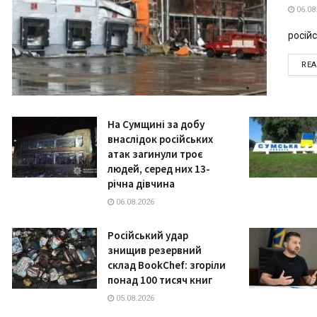
06.08
російс
RE
На Сумщині за добу
внаслідок російських
атак загинули троє
людей, серед них 13-
річна дівчина
06.08.2026
Російський удар
знищив резервний
склад BookChef: згоріли
понад 100 тисяч книг
05.08.2026