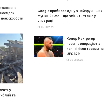
 оголошено
Google прибирає одну з найзручніших
наслідок
функцій Gmail: що зміниться вже у
а знак скорботи
2027 році
06.08.2026
Конор Макгрегор
переніс операцію на
коліні після травми на
UFC 329
06.08.2026
иватну
гиблий та