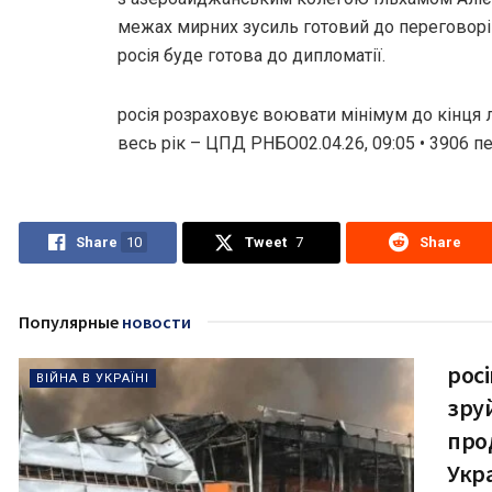
межах мирних зусиль готовий до переговорі
росія буде готова до дипломатії.
росія розраховує воювати мінімум до кінця лі
весь рік – ЦПД РНБО02.04.26, 09:05 • 3906 п
Share
10
Tweet
7
Share
Популярные
новости
рос
ВІЙНА В УКРАЇНІ
зруй
про
Укра