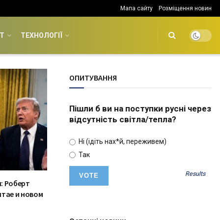
Мапа сайту
Розміщення новин
Т
ТЕХНОЛОГІЇ
ОПИТУВАННЯ
Пішли б ви на поступки русні через
відсутність світла/тепла?
Ні (ідіть нах*й, переживем)
Так
Results
: Роберт
итае и новом