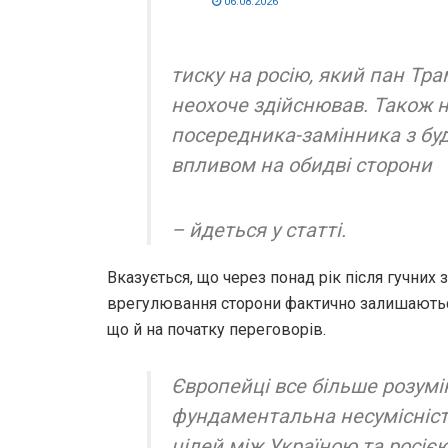
06.08.2026
тиску на росію, який пан Тр
неохоче здійснював. Також 
посередника-замінника з бу
впливом на обидві сторони
– йдеться у статті.
Вказується, що через понад рік після гучни
врегулювання сторони фактично залишаються
що й на початку переговорів.
Європейці все більше розумі
фундаментальна несумісність
цілей між Україною та росією