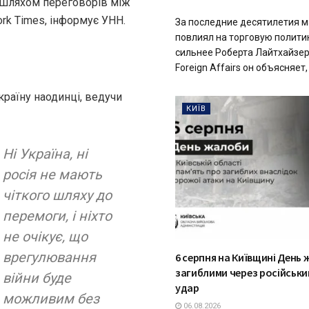
шляхом переговорів між
rk Times, інформує УНН.
За последние десятилетия м
повлиял на торговую полит
сильнее Роберта Лайтхайзер
Foreign Affairs он объясняет,
країну наодинці, ведучи
КИЇВ
Ні Україна, ні
росія не мають
чіткого шляху до
перемоги, і ніхто
не очікує, що
врегулювання
6 серпня на Київщині День 
загиблими через російськи
війни буде
удар
можливим без
06.08.2026