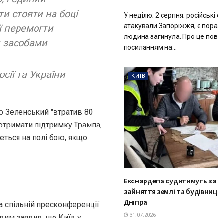
и стояти на боці
У неділю, 2 серпня, російські
атакували Запоріжжя, є пора
ії перемогти
людина загинула. Про це пов
и засобами
посиланням на...
осії та України
КИЇВ
р Зеленський "втратив 80
 отримати підтримку Трампа,
еться на полі бою, якщо
Екснардепа судитимуть за
зайняття землі та будівниц
Дніпра
 спільній пресконференції
31.07.2026
вим заявив, що Київ у