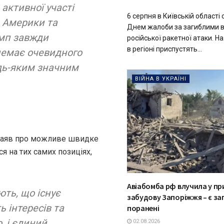
активної участі
6 серпня в Київській області
Америки та
Днем жалоби за загиблими в
амп завжди
російської ракетної атаки. Н
в регіоні приспустять...
немає очевидного
дь-яким значним
ВІЙНА В УКРАЇНІ
х заяв про можливе швидке
 на тих самих позиціях,
Авіабомба рф влучила у пр
ють, що існує
забудову Запоріжжя – є за
 інтересів та
поранені
, і єдиний
02.08.2026