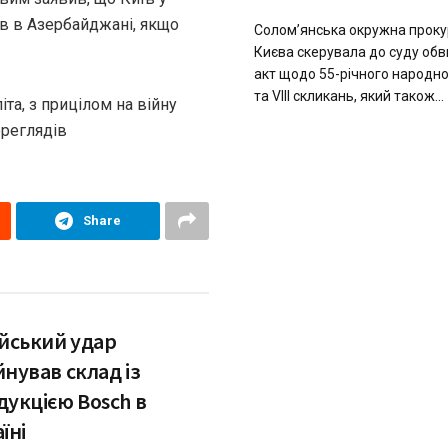
в в Азербайджані, якщо
Солом’янська окружна проку
Києва скерувала до суду об
акт щодо 55-річного народно
та VIII скликань, який також...
та, з прицілом на війну
ереглядiв
Share
ійський удар
нував склад із
дукцією Bosch в
їні