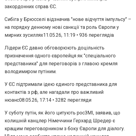
закордонних справ ЄС.
Сибіга у Брюсселі відзначив "нове відчуття імпульсу" –
на порядку денному нові санкції та роль Європи у
мирних зусиллях11.05.26, 11:19 • 936 переглядiв
Лідери ЄС давно обговорюють доцільність
призначення одного європейця як "спеціального
представника" для переговорів з главою кремля
володимиром путіним.
У ЄС підтримали ідею єдиного представника для
контактів з рф, але нагадали про важливий
нюанс08.05.26, 17:14 • 3282 перегляди
У суботу путін, як його цитують росЗМІ, заявив, що
колишній канцлер Німеччини Герхард Шредер є
кращим переговорником з боку Європи для діалогу.