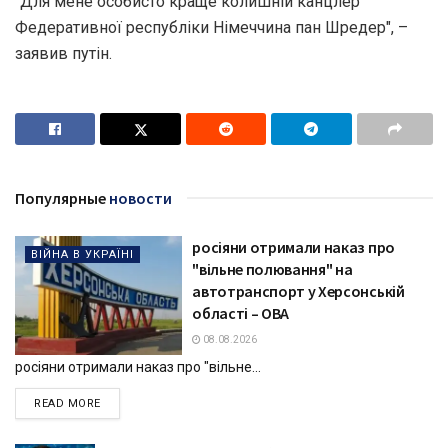
"Для мене особисто краще колишній канцлер
Федеративної республіки Німеччина пан Шредер", –
заявив путін.
Популярные
новости
росіяни отримали наказ про
ВІЙНА В УКРАЇНІ
"вільне полювання" на
автотранспорт у Херсонській
області – ОВА
08.08.2026
росіяни отримали наказ про "вільне...
DETAILS
READ MORE