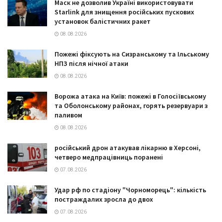
Маск не дозволив Україні використовувати
Starlink для знищення російських пускових
установок балістичних ракет
08.08.2026
Пожежі фіксують на Сизранському та Ільському
НПЗ після нічної атаки
08.08.2026
Ворожа атака на Київ: пожежі в Голосіївському
та Оболонському районах, горять резервуари з
паливом
08.08.2026
російський дрон атакував лікарню в Херсоні,
четверо медпрацівниць поранені
07.08.2026
Удар рф по стадіону "Чорноморець": кількість
постраждалих зросла до двох
07.08.2026