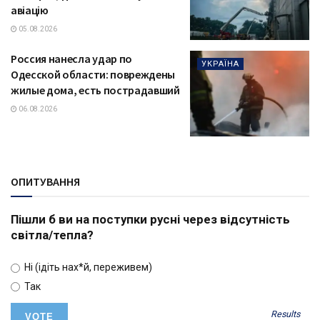
авіацію
05.08.2026
Россия нанесла удар по
УКРАЇНА
Одесской области: повреждены
жилые дома, есть пострадавший
06.08.2026
ОПИТУВАННЯ
Пішли б ви на поступки русні через відсутність
світла/тепла?
Ні (ідіть нах*й, переживем)
Так
Results