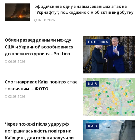
рф здійснила одну з наймасованіших атак на
"Укрнафту", пошкоджено сім об’єктів видобутку
07.08.2026
Обмен разведданными между
ПОЛІТИКА
США и Украиной возобновился
до прежнего уровня – Politico
06.08.2026
Смог накриває Київ: повітря стає
КИЇВ
токсичним, – ФОТО
03.08.2026
Через пожежі після удару рф
КИЇВ
погіршилась якість повітря на
Київщині, для гасіння залучили