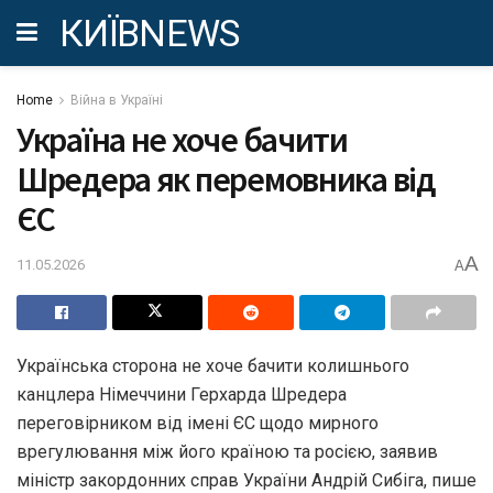
КИЇВNEWS
Home
Війна в Україні
Україна не хоче бачити
Шредера як перемовника від
ЄС
A
11.05.2026
A
Українська сторона не хоче бачити колишнього
канцлера Німеччини Герхарда Шредера
переговірником від імені ЄС щодо мирного
врегулювання між його країною та росією, заявив
міністр закордонних справ України Андрій Сибіга, пише