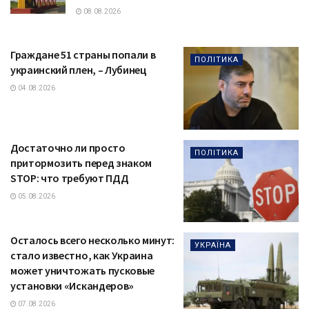
08.08.2026
Граждане 51 страны попали в
ПОЛІТИКА
украинский плен, – Лубинец
04.08.2026
Достаточно ли просто
ПОЛІТИКА
притормозить перед знаком
STOP: что требуют ПДД
05.08.2026
Осталось всего несколько минут:
УКРАЇНА
стало известно, как Украина
может уничтожать пусковые
установки «Искандеров»
07.08.2026