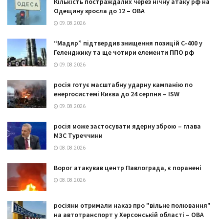
Кількість постраждалих через нічну атаку рф на
Одещину зросла до 12 – ОВА
09.08.2026
“Мадяр” підтвердив знищення позицій С-400 у
Геленджику та ще чотири елементи ППО рф
09.08.2026
росія готує масштабну ударну кампанію по
енергосистемі Києва до 24 серпня – ISW
09.08.2026
росія може застосувати ядерну зброю – глава
МЗС Туреччини
08.08.2026
Ворог атакував центр Павлограда, є поранені
08.08.2026
росіяни отримали наказ про "вільне полювання"
на автотранспорт у Херсонській області – ОВА