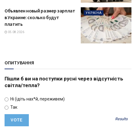
Объявлен новый размер зарплат
УКРАЇНА
в Украине: сколько будут
платить
05.08.2026
ОПИТУВАННЯ
Пішли б ви на поступки русні через відсутність
світла/тепла?
Ні (ідіть нах*й, переживем)
Так
Results