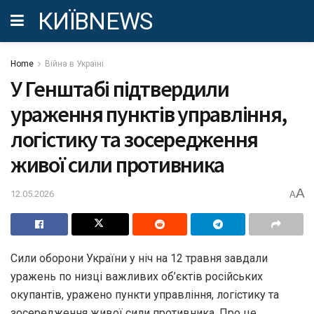
КИЇВNEWS
Home
Війна в Україні
У Генштабі підтвердили
ураження пунктів управління,
логістику та зосередження
живої сили противника
A
12.05.2026
A
Сили оборони України у ніч на 12 травня завдали
уражень по низці важливих об’єктів російських
окупантів, уражено пункти управління, логістику та
зосередження живої сили противника. Про це