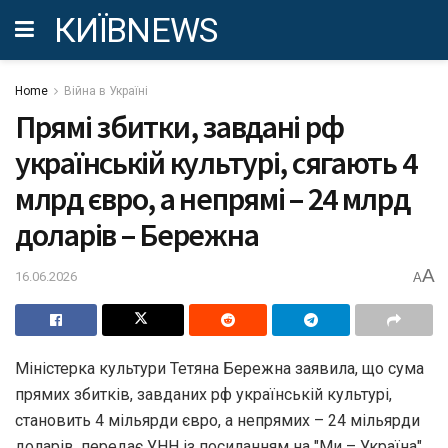
КИЇВNEWS
Home
Війна в Україні
Прямі збитки, завдані рф
українській культурі, сягають 4
млрд євро, а непрямі – 24 млрд
доларів – Бережна
A
16.06.2026
A
Міністерка культури Тетяна Бережна заявила, що сума
прямих збитків, завданих рф українській культурі,
становить 4 мільярди євро, а непрямих – 24 мільярди
доларів, передає УНН із посиланням на "Ми – Україна".