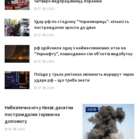
четверо медпрацівниць поранені
07.08.2026
Удар рф по стадіону "Чорноморець": кількість
постраждалих зросла до двох
07.08.2026
рф здійснила одну з наймасованіших атак на
"Укрнафту", пошкоджено сім об’єктів видобутку
07.08.2026
Поїзди у трьох регіонах змінюють маршрут через
удари рф – що треба знати
07.08.2026
Небезпечна ніч у Києві: десятки
КИЇВ
постраждалих і крики на
допомогу
05.08.2026