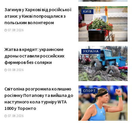
Загинув у Харкові від російської
КИЇВ
атаки: у Києві попрощалися з
польським волонтером
07.08.2026
Жатва в кредит: украинские
УКРАЇНА
дроны оставили российских
фермеров без солярки
03.08.2026
Світоліна розгромила колишню
СПОРТ
росіянку Потапову та вийшла до
наступного кола турніру WTA
1000 у Торонто
07.08.2026