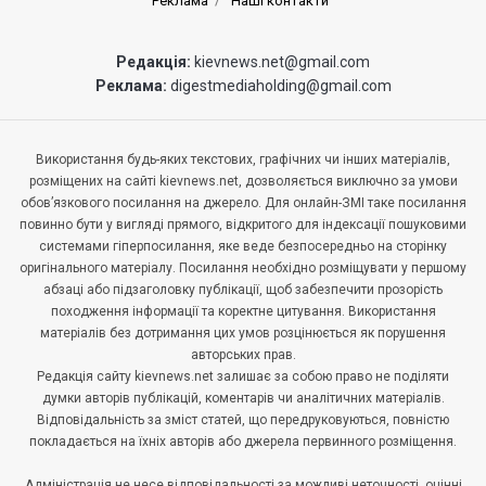
Реклама
Наші контакти
Редакція:
kievnews.net@gmail.com
Реклама:
digestmediaholding@gmail.com
Використання будь-яких текстових, графічних чи інших матеріалів,
розміщених на сайті kievnews.net, дозволяється виключно за умови
обов’язкового посилання на джерело. Для онлайн-ЗМІ таке посилання
повинно бути у вигляді прямого, відкритого для індексації пошуковими
системами гіперпосилання, яке веде безпосередньо на сторінку
оригінального матеріалу. Посилання необхідно розміщувати у першому
абзаці або підзаголовку публікації, щоб забезпечити прозорість
походження інформації та коректне цитування. Використання
матеріалів без дотримання цих умов розцінюється як порушення
авторських прав.
Редакція сайту kievnews.net залишає за собою право не поділяти
думки авторів публікацій, коментарів чи аналітичних матеріалів.
Відповідальність за зміст статей, що передруковуються, повністю
покладається на їхніх авторів або джерела первинного розміщення.
Адміністрація не несе відповідальності за можливі неточності, оцінні