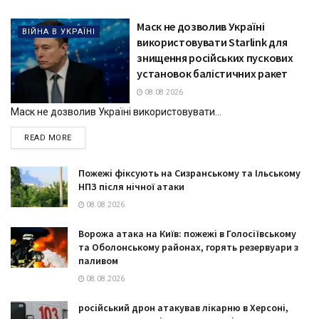
Маск не дозволив Україні
ВІЙНА В УКРАЇНІ
використовувати Starlink для
знищення російських пускових
установок балістичних ракет
08.08.2026
Маск не дозволив Україні використовувати...
DETAILS
READ MORE
Пожежі фіксують на Сизранському та Ільському
НПЗ після нічної атаки
08.08.2026
Ворожа атака на Київ: пожежі в Голосіївському
та Оболонському районах, горять резервуари з
паливом
08.08.2026
російський дрон атакував лікарню в Херсоні,