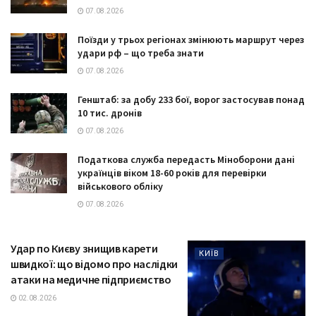
07.08.2026
Поїзди у трьох регіонах змінюють маршрут через
удари рф – що треба знати
07.08.2026
Генштаб: за добу 233 бої, ворог застосував понад
10 тис. дронів
07.08.2026
Податкова служба передасть Міноборони дані
українців віком 18-60 років для перевірки
військового обліку
07.08.2026
Удар по Києву знищив карети
КИЇВ
швидкої: що відомо про наслідки
атаки на медичне підприємство
02.08.2026