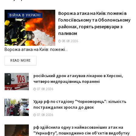
Ворожа атака на Київ: пожежі в
ВІЙНА В УКРАЇНІ
Голосіївському та Оболонському
районах, горять резервуари з
паливом
08.08.2026
Ворожа атака на Київ: пожежі...
DETAILS
READ MORE
російський дрон атакував лікарню в Херсоні,
четверо медпрацівниць поранені
07.08.2026
Удар рф по стадіону "Чорноморець": кількість
постраждалих зросла до двох
07.08.2026
рф здійснила одну з наймасованіших атак на
"Укрнафту", пошкоджено сім об’єктів видобутку