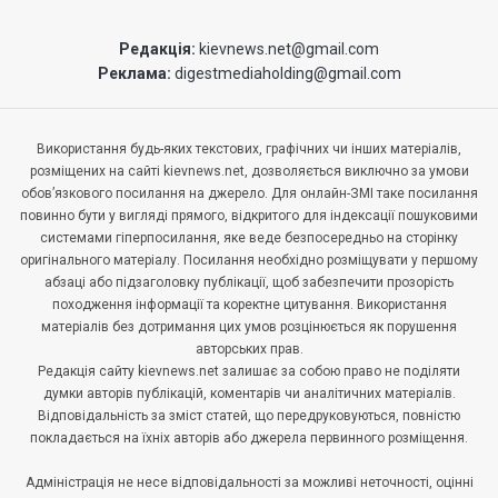
Редакція:
kievnews.net@gmail.com
Реклама:
digestmediaholding@gmail.com
Використання будь-яких текстових, графічних чи інших матеріалів,
розміщених на сайті kievnews.net, дозволяється виключно за умови
обов’язкового посилання на джерело. Для онлайн-ЗМІ таке посилання
повинно бути у вигляді прямого, відкритого для індексації пошуковими
системами гіперпосилання, яке веде безпосередньо на сторінку
оригінального матеріалу. Посилання необхідно розміщувати у першому
абзаці або підзаголовку публікації, щоб забезпечити прозорість
походження інформації та коректне цитування. Використання
матеріалів без дотримання цих умов розцінюється як порушення
авторських прав.
Редакція сайту kievnews.net залишає за собою право не поділяти
думки авторів публікацій, коментарів чи аналітичних матеріалів.
Відповідальність за зміст статей, що передруковуються, повністю
покладається на їхніх авторів або джерела первинного розміщення.
Адміністрація не несе відповідальності за можливі неточності, оцінні