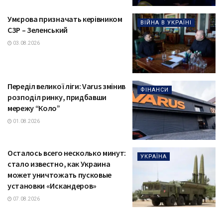
Умєрова призначать керівником
ВІЙНА В УКРАЇНІ
СЗР – Зеленський
03.08.2026
Переділ великої ліги: Varus змінив
ФІНАНСИ
розподіл ринку, придбавши
мережу “Коло”
01.08.2026
Осталось всего несколько минут:
УКРАЇНА
стало известно, как Украина
может уничтожать пусковые
установки «Искандеров»
07.08.2026