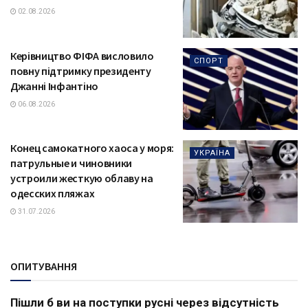
02.08.2026
Керівництво ФІФА висловило
СПОРТ
повну підтримку президенту
Джанні Інфантіно
06.08.2026
Конец самокатного хаоса у моря:
УКРАЇНА
патрульные и чиновники
устроили жесткую облаву на
одесских пляжах
31.07.2026
ОПИТУВАННЯ
Пішли б ви на поступки русні через відсутність