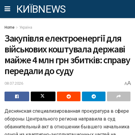
КИЇВNEWS
Home
Україна
Закупівля електроенергії для
військових коштувала державі
майже 4 млн грн збитків: справу
передали до суду
A
08.07.2026
A
Деснянская специализированная прокуратура в сфере
обороны Центрального региона направила в суд
обвинительный акт в отношении бывшего начальника
одной из квартирно-эксплуатационных частей на