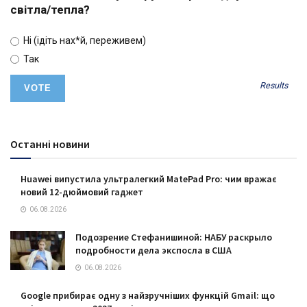
світла/тепла?
Ні (ідіть нах*й, переживем)
Так
Results
Останні новини
Huawei випустила ультралегкий MatePad Pro: чим вражає
новий 12-дюймовий гаджет
06.08.2026
Подозрение Стефанишиной: НАБУ раскрыло
подробности дела экспосла в США
06.08.2026
Google прибирає одну з найзручніших функцій Gmail: що