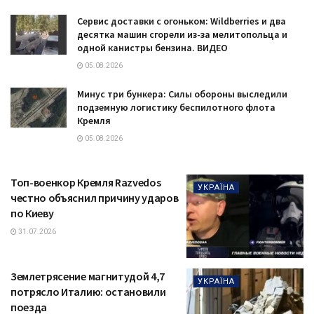
Сервис доставки с огоньком: Wildberries и два
десятка машин сгорели из-за мелитопольца и
одной канистры бензина. ВИДЕО
05.08.2026
Минус три бункера: Силы обороны выследили
подземную логистику беспилотного флота
Кремля
05.08.2026
Топ-военкор Кремля Razvedos
УКРАЇНА
честно объяснил причину ударов
по Киеву
31.07.2026
Землетрясение магнитудой 4,7
УКРАЇНА
потрясло Италию: остановили
поезда