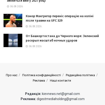
зміниться вже у 2027 році
06.08.2026
Конор Макгрегор переніс операцію на коліні
після травми на UFC 329
06.08.2026
От Башкортостана до Черного моря: Зеленский
раскрыл масштаб ночных ударов
06.08.2026
Про нас
Політика конфіденційності
Редакційна політика
Реклама
Наші контакти
Редакція:
kievnews.net@gmail.com
Реклама:
digestmediaholding@gmail.com