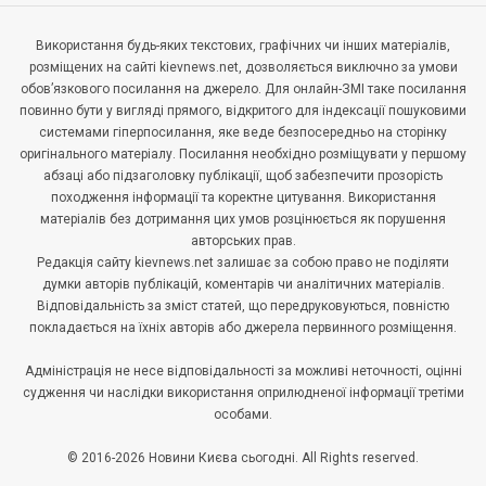
Використання будь-яких текстових, графічних чи інших матеріалів,
розміщених на сайті kievnews.net, дозволяється виключно за умови
обов’язкового посилання на джерело. Для онлайн-ЗМІ таке посилання
повинно бути у вигляді прямого, відкритого для індексації пошуковими
системами гіперпосилання, яке веде безпосередньо на сторінку
оригінального матеріалу. Посилання необхідно розміщувати у першому
абзаці або підзаголовку публікації, щоб забезпечити прозорість
походження інформації та коректне цитування. Використання
матеріалів без дотримання цих умов розцінюється як порушення
авторських прав.
Редакція сайту kievnews.net залишає за собою право не поділяти
думки авторів публікацій, коментарів чи аналітичних матеріалів.
Відповідальність за зміст статей, що передруковуються, повністю
покладається на їхніх авторів або джерела первинного розміщення.
Адміністрація не несе відповідальності за можливі неточності, оцінні
судження чи наслідки використання оприлюдненої інформації третіми
особами.
© 2016-2026 Новини Києва сьогодні. All Rights reserved.