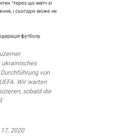
тин. Через що матч зі
ння, і сьогодні може не
дерація футболу.
uzerner
 ukrainisches
d Durchführung von
 UEFA. Wir warten
zieren, sobald die
R
17, 2020