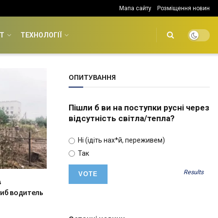
Мапа сайту
Розміщення новин
Т
ТЕХНОЛОГІЇ
ОПИТУВАННЯ
Пішли б ви на поступки русні через
відсутність світла/тепла?
Ні (ідіть нах*й, переживем)
Так
Results
в
иб водитель