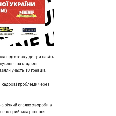
а підготовку до гри навіть
нування на стадіоні
взяли участь 18 гравців.
ж кадрові проблеми через
а різкий спалах хвороби в
 все ж прийняла рішення