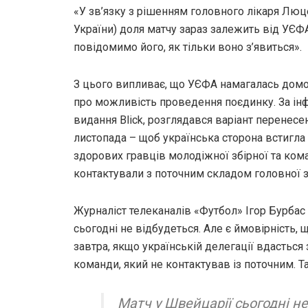
«У зв’язку з рішенням головного лікаря Люце
України) доля матчу зараз залежить від УЄФ
повідомимо його, як тільки воно з’явиться».
З цього випливає, що УЄФА намагалась дом
про можливість проведення поєдинку. За і
видання Blick, розглядався варіант перенесен
листопада – щоб українська сторона встигл
здорових гравців молодіжної збірної та кома
контактували з поточним складом головної з
Журналіст телеканалів «Футбол» Ігор Бурбас
сьогодні не відбудеться. Але є ймовірність, 
завтра, якщо українській делегації вдасться
команди, який не контактував із поточним. 
Матч у Швейцарії сьогодні не