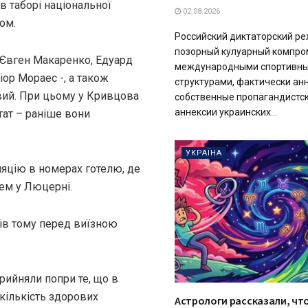
 в таборі національної
02.08.2026
ом.
Российский диктаторский р
позорный кулуарный компро
 Євген Макаренко, Едуард
международными спортивн
ор Мораес -, а також
структурами, фактически ан
вий. При цьому у Кривцова
собственные пропагандистск
аннексии украинских...
тат – раніше вони
УКРАЇНА
ляцію в номерах готелю, де
ем у Люцерні.
нів тому перед виїзною
рийняли попри те, що в
 кількість здорових
Астрологи рассказали, чт