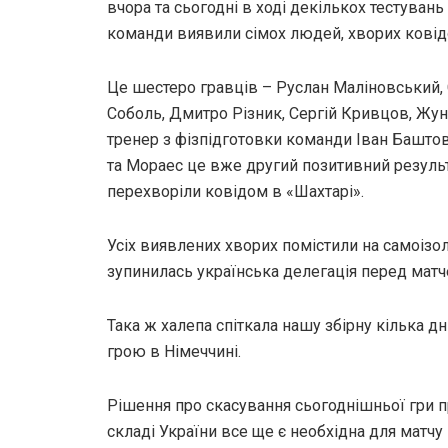
вчора та сьогодні в ході декількох тестувань
команди виявили сімох людей, хворих ковід
Це шестеро гравців – Руслан Маліновський,
Соболь, Дмитро Різник, Сергій Кривцов, Жуні
тренер з фізпідготовки команди Іван Башто
та Мораес це вже другий позитивний резуль
перехворіли ковідом в «Шахтарі».
Усіх виявлених хворих помістили на самоізо
зупинилась українська делегація перед матч
Така ж халепа спіткала нашу збірну кілька д
грою в Німеччині.
Рішення про скасування сьогоднішньої гри п
складі України все ще є необхідна для матчу