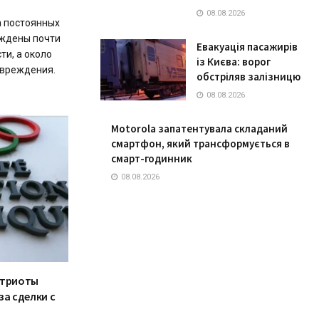
08.08.2026
а постоянных
еждены почти
Евакуація пасажирів
и, а около
із Києва: ворог
овреждения.
обстріляв залізницю
08.08.2026
Motorola запатентувала складаний
смартфон, який трансформується в
смарт-годинник
08.08.2026
атриоты
за сделки с