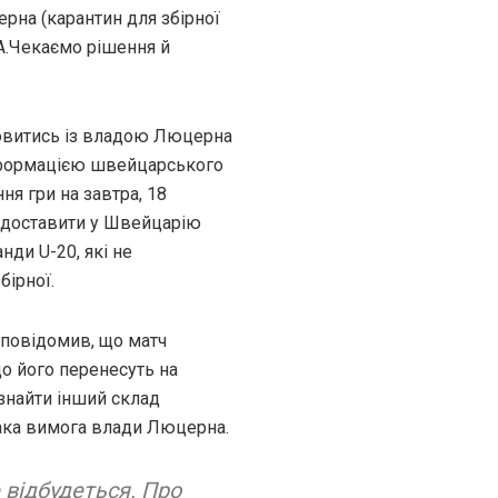
рна (карантин для збірної
А.Чекаємо рішення й
овитись із владою Люцерна
нформацією швейцарського
ня гри на завтра, 18
а доставити у Швейцарію
нди U-20, які не
бірної.
 повідомив, що матч
що його перенесуть на
 знайти інший склад
Така вимога влади Люцерна.
 відбудеться. Про