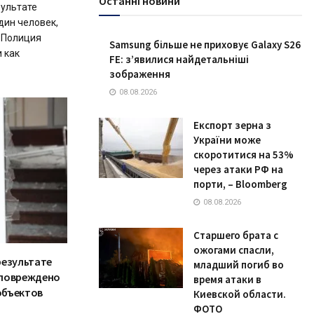
Останні новини
зультате
дин человек,
 Полиция
Samsung більше не приховує Galaxy S26
 как
FE: з’явилися найдетальніші
зображення
08.08.2026
Експорт зерна з
України може
скоротитися на 53%
через атаки РФ на
порти, – Bloomberg
08.08.2026
Старшего брата с
ожогами спасли,
результате
младший погиб во
 повреждено
время атаки в
объектов
Киевской области.
ФОТО