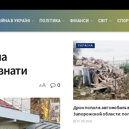
ІЙНА В УКРАЇНІ
ПОЛІТИКА
ФІНАНСИ
СВІТ
СПОР
УКРАЇНА
на
 знати
A
0
A
Дрон попал в автомобиль 
Запорожской области: пог
01.08.2026