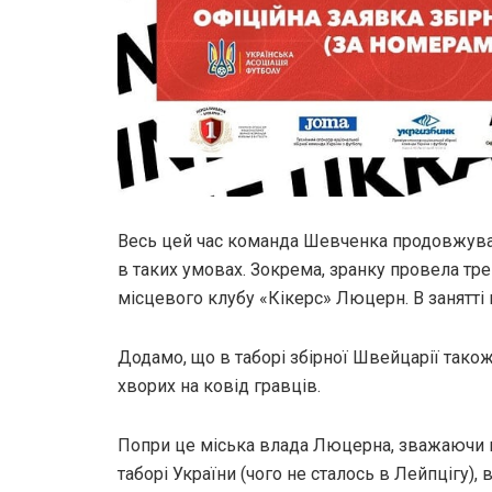
Весь цей час команда Шевченка продовжувал
в таких умовах. Зокрема, зранку провела тре
місцевого клубу «Кікерс» Люцерн. В занятті 
Додамо, що в таборі збірної Швейцарії тако
хворих на ковід гравців.
Попри це міська влада Люцерна, зважаючи н
таборі України (чого не сталось в Лейпцігу),