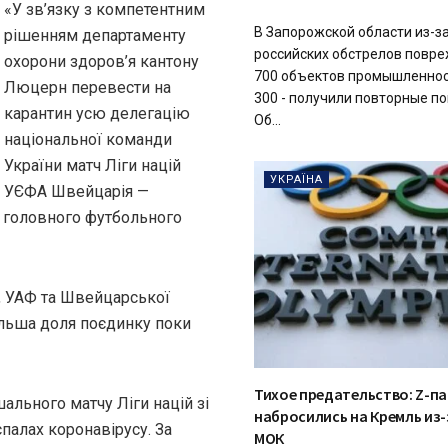
«У зв’язку з компетентним
В Запорожской области из-з
рішенням департаменту
российских обстрелов повр
охорони здоров’я кантону
700 объектов промышленност
Люцерн перевести на
300 - получили повторные п
карантин усю делегацію
Об...
національної команди
України матч Ліги націй
УКРАЇНА
УЄФА Швейцарія —
я головного футбольного
, УАФ та Швейцарської
альша доля поєдинку поки
Тихое предательство: Z-п
ального матчу Ліги націй зі
набросились на Кремль из-
палах коронавірусу. За
МОК