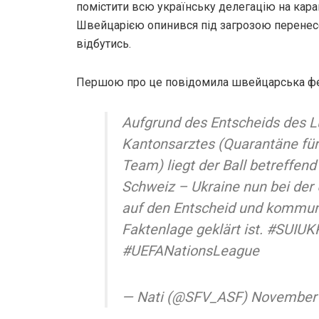
помістити всю українську делегацію на каран
Швейцарією опинився під загрозою перенесе
відбутись.
Першою про це повідомила швейцарська фе
Aufgrund des Entscheids des L
Kantonsarztes (Quarantäne für
Team) liegt der Ball betreffen
Schweiz – Ukraine nun bei der
auf den Entscheid und kommuni
Faktenlage geklärt ist. #SUIUK
#UEFANationsLeague
— Nati (@SFV_ASF) November 