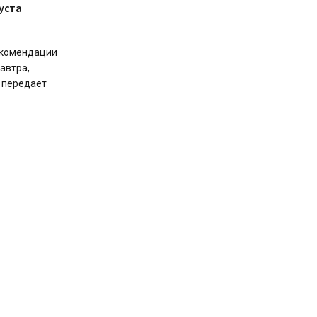
уста
екомендации
завтра,
, передает