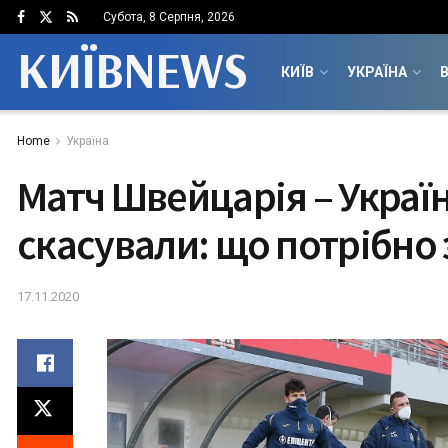
Субота, 8 Серпня, 2026
КИЇВNEWS
КИЇВ
УКРАЇНА
В
Home
Україна
Матч Швейцарія – Украї
скасували: що потрібно
17.11.2020