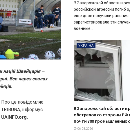
В Запорожской области в ре
российской агрессии погиб о
ещё двое получили ранения.
зарегистрировала эти случаи
военные...
УКРАЇНА
и націй Швейцарія –
рні. Все через спалах
їнців.
Про це повідомляє
В Запорожской области в 
TRIBUNA, інформує
обстрелов со стороны РФ
UAINFO.org.
почти 700 промышленных 
06.08.2026