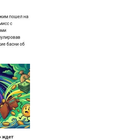
ежим пошел на
мисс с
ыми
нулировав
ие басни об
о ждет