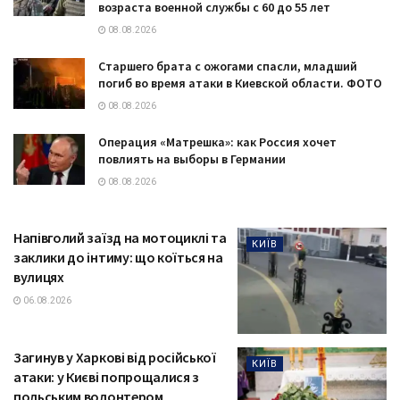
возраста военной службы с 60 до 55 лет
08.08.2026
Старшего брата с ожогами спасли, младший
погиб во время атаки в Киевской области. ФОТО
08.08.2026
Операция «Матрешка»: как Россия хочет
повлиять на выборы в Германии
08.08.2026
Напівголий заїзд на мотоциклі та
КИЇВ
заклики до інтиму: що коїться на
вулицях
06.08.2026
Загинув у Харкові від російської
КИЇВ
атаки: у Києві попрощалися з
польським волонтером