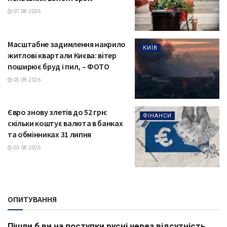
07.08.2026
Масштабне задимлення накрило
КИЇВ
житлові квартали Києва: вітер
поширює бруд і пил, – ФОТО
05.08.2026
Євро знову злетів до 52 грн:
ФІНАНСИ
скільки коштує валюта в банках
та обмінниках 31 липня
03.08.2026
ОПИТУВАННЯ
Пішли б ви на поступки русні через відсутність