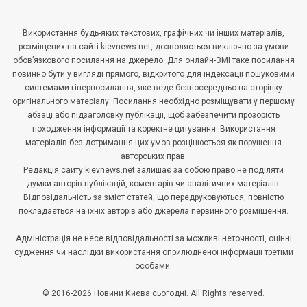
Використання будь-яких текстових, графічних чи інших матеріалів,
розміщених на сайті kievnews.net, дозволяється виключно за умови
обов’язкового посилання на джерело. Для онлайн-ЗМІ таке посилання
повинно бути у вигляді прямого, відкритого для індексації пошуковими
системами гіперпосилання, яке веде безпосередньо на сторінку
оригінального матеріалу. Посилання необхідно розміщувати у першому
абзаці або підзаголовку публікації, щоб забезпечити прозорість
походження інформації та коректне цитування. Використання
матеріалів без дотримання цих умов розцінюється як порушення
авторських прав.
Редакція сайту kievnews.net залишає за собою право не поділяти
думки авторів публікацій, коментарів чи аналітичних матеріалів.
Відповідальність за зміст статей, що передруковуються, повністю
покладається на їхніх авторів або джерела первинного розміщення.
Адміністрація не несе відповідальності за можливі неточності, оцінні
судження чи наслідки використання оприлюдненої інформації третіми
особами.
© 2016-2026 Новини Києва сьогодні. All Rights reserved.