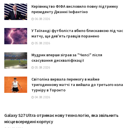
Керівництво ФІФА висловило повну підтримку
президенту Джанні Інфантіно
06.08.2026
У Таїланді футболіста вбило блискавкою під час
матчу, ще дев'ять гравців поранено
05.08.2026
Мудрик вперше зіграв за "Челсі" після
скасування дискваліфікації
05.08.2026
Світоліна вирвала перемогу в майже
тригодинному матчі та вийшла до третього кола
турніру в Торонто
04.08.2026
Galaxy S27 Ultra отримає нову технологію, яка звільнить
ТЕХНОЛОГІЇ
місце всередині корпусу