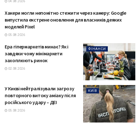
04.08.2026
Хакери могли непомітно стежити через камеру: Google
ТЕХНОЛОГІЇ
випустила екстрене оновлення для власників деяких
моделей Pixel
05.08.2026
Ера гіпермаркетів минає? Як і
ФІНАНСИ
завдяки чому мінімаркети
захоплюють ринок
02.08.2026
У Києві нейтралізували загрозу
КИЇВ
повторного витоку аміаку після
російського удару – ДЕІ
05.08.2026