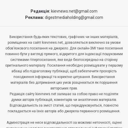
Редакція:
kievnews.net@gmail.com
Реклама:
digestmediaholding@gmail.com
Використання будь-яких текстових, графічних чи інших матеріалів,
розміщених на сайті kievnews.net, дозволяється виключно за умови
обов’язкового посилання на джерело. Для онлайн-ЗМІ таке посилання
повинно бути у вигляді прямого, відкритого для індексації пошуковими
системами гіперпосилання, яке веде безпосередньо на сторінку
оригінального матеріалу. Посилання необхідно розміщувати у першому
абзаці або підзаголовку публікації, щоб забезпечити прозорість
походження інформації та коректне цитування. Використання
матеріалів без дотримання цих умов розцінюється як порушення
авторських прав.
Редакція сайту kievnews.net залишає за собою право не поділяти
думки авторів публікацій, коментарів чи аналітичних матеріалів.
Відповідальність за зміст статей, що передруковуються, повністю
покладається на їхніх авторів або джерела первинного розміщення.
Адміністрація не несе відповідальності за можливі неточності, оцінні