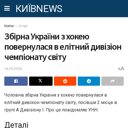
КИЇВNEWS
Home
Спорт
Збірна України з хокею
повернулася в елітний дивізіон
чемпіонату світу
A
16.05.2026
A
Чоловіча збірна України з хокею повернулася в
елітний дивізіон чемпіонату світу, посівши 2 місце в
групі А Дивізіону I. Про це повідомляє УНН.
Деталі