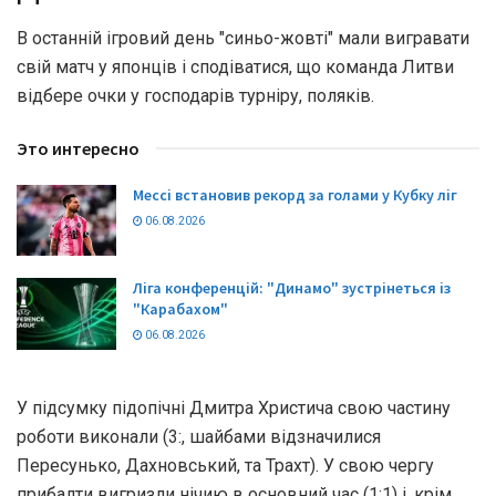
В останній ігровий день "синьо-жовті" мали вигравати
свій матч у японців і сподіватися, що команда Литви
відбере очки у господарів турніру, поляків.
Это интересно
Мессі встановив рекорд за голами у Кубку ліг
06.08.2026
Ліга конференцій: "Динамо" зустрінеться із
"Карабахом"
06.08.2026
У підсумку підопічні Дмитра Христича свою частину
роботи виконали (3:, шайбами відзначилися
Пересунько, Дахновський, та Трахт). У свою чергу
прибалти вигризли нічию в основний час (1:1) і, крім