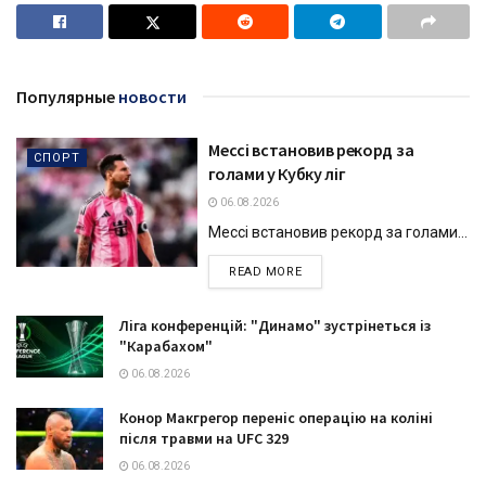
Популярные
новости
Мессі встановив рекорд за
СПОРТ
голами у Кубку ліг
06.08.2026
Мессі встановив рекорд за голами...
DETAILS
READ MORE
Ліга конференцій: "Динамо" зустрінеться із
"Карабахом"
06.08.2026
Конор Макгрегор переніс операцію на коліні
після травми на UFC 329
06.08.2026