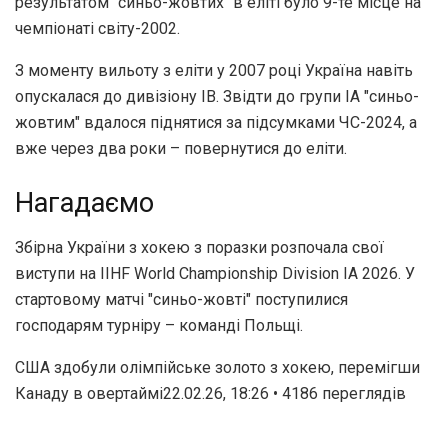
результатом "синьо-жовтих" в еліті було 9-те місце на
чемпіонаті світу-2002.
З моменту вильоту з еліти у 2007 році Україна навіть
опускалася до дивізіону IB. Звідти до групи IA "синьо-
жовтим" вдалося піднятися за підсумками ЧС-2024, а
вже через два роки – повернутися до еліти.
Нагадаємо
Збірна України з хокею з поразки розпочала свої
виступи на IIHF World Championship Division IA 2026. У
стартовому матчі "синьо-жовті" поступилися
господарям турніру – команді Польщі.
США здобули олімпійське золото з хокею, перемігши
Канаду в овертаймі22.02.26, 18:26 • 4186 переглядiв