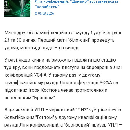
Ліга конференцій: "Динамо" зустрінеться із
"Карабахом"
06.08.2026
Матчі другого кваліфікаційного раунду будуть зіграні
23 та 30 липня. Перший матч "біло-сині" проведуть
удома, матч-відповідь – на виїзді.
У разі, якщо кияни не зможуть подолати цю стадію
турніру, вони продовжать виступи на євроарені в Лізі
конференцій УЄФА. У такому разі у другому
кваліфікаційному раунді Ліги конференцій УЄФА на
підопічних Ігоря Костюка чекає протистояння з
норвезьким "Бранном".
Віце-чемпіон УПЛ – черкаський "ЛНЗ" зустрінеться із
бельгійським "Гентом" у другому кваліфікаційному
раунді Ліги конференцій, а "бронзовий" призер УПЛ –