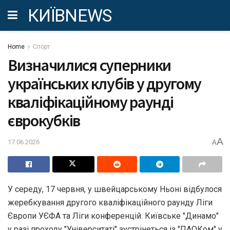
КИЇВNEWS
Home
Спорт
Визначилися суперники
українських клубів у другому
кваліфікаційному раунді
єврокубків
A
17.06.2026
A
У середу, 17 червня, у швейцарському Ньоні відбулося
жеребкування другого кваліфікаційного раунду Ліги
Європи УЄФА та Ліги конференцій. Київське "Динамо"
у разі проходу "Університаті" зустрінеться із "ПАОКом" у