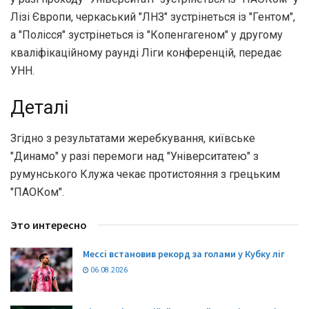
Лізі Європи, черкаський "ЛНЗ" зустрінеться із "Гентом",
а "Полісся" зустрінеться із "Копенгагеном" у другому
кваліфікаційному раунді Ліги конференцій, передає
УНН.
Деталі
Згідно з результатами жеребкування, київське
"Динамо" у разі перемоги над "Університатею" з
румунського Клужа чекає протистояння з грецьким
"ПАОКом".
Это интересно
Мессі встановив рекорд за голами у Кубку ліг
06.08.2026