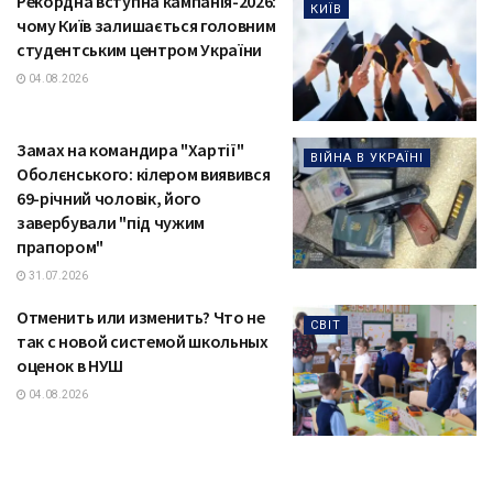
Рекордна вступна кампанія-2026:
КИЇВ
чому Київ залишається головним
студентським центром України
04.08.2026
Замах на командира "Хартії"
ВІЙНА В УКРАЇНІ
Оболєнського: кілером виявився
69-річний чоловік, його
завербували "під чужим
прапором"
31.07.2026
Отменить или изменить? Что не
СВІТ
так с новой системой школьных
оценок в НУШ
04.08.2026