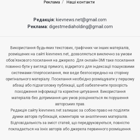
Реклама
Наші контакти
Редакція:
kievnews.net@gmail.com
Реклама:
digestmediaholding@gmail.com
Використання будь-яких текстових, графічних чи інших матеріалів,
розміщених на сайті kievnews.net, дозволяється виключно за умови
обов’язкового посилання на джерело. Для онлайн-ЗМІ таке посилання
повинно бути у вигляді прямого, відкритого для індексації пошуковими
системами гіперпосилання, яке веде безпосередньо на сторінку
оригінального матеріалу. Посилання необхідно розміщувати у першому
абзаці або підзаголовку публікації, щоб забезпечити прозорість
походження інформації та коректне цитування. Використання
матеріалів без дотримання цих умов розцінюється як порушення
авторських прав.
Редакція сайту kievnews.net залишає за собою право не поділяти
думки авторів публікацій, коментарів чи аналітичних матеріалів.
Відповідальність за зміст статей, що передруковуються, повністю
покладається на їхніх авторів або джерела первинного розміщення.