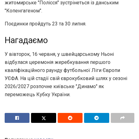
житомирське "Полісся" зустрінеться із данським
"Копенгагеном".
Поєдинки пройдуть 23 та 30 липня.
Нагадаємо
У вівторок, 16 червня, у швейцарському Ньоні
відбулася церемонія жеребкування першого
кваліфікаційного раунду футбольної Ліги Європи
УЄФА. На цій стадії свій єврокубковий шлях у сезоні
2026/2027 розпочне київське "Динамо" як
переможець Кубку України.