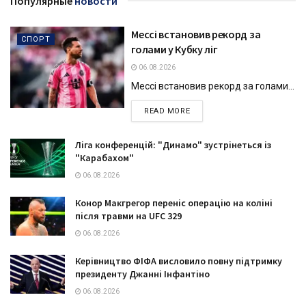
Популярные
новости
Мессі встановив рекорд за
СПОРТ
голами у Кубку ліг
06.08.2026
Мессі встановив рекорд за голами...
DETAILS
READ MORE
Ліга конференцій: "Динамо" зустрінеться із
"Карабахом"
06.08.2026
Конор Макгрегор переніс операцію на коліні
після травми на UFC 329
06.08.2026
Керівництво ФІФА висловило повну підтримку
президенту Джанні Інфантіно
06.08.2026