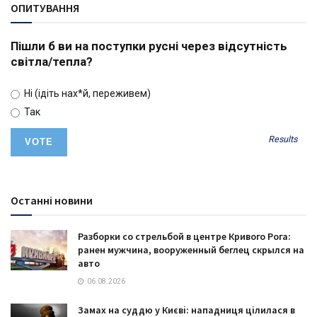
ОПИТУВАННЯ
Пішли б ви на поступки русні через відсутність
світла/тепла?
Ні (ідіть нах*й, переживем)
Так
Results
Останні новини
Разборки со стрельбой в центре Кривого Рога:
ранен мужчина, вооруженный беглец скрылся на
авто
06.08.2026
Замах на суддю у Києві: нападниця цілилася в