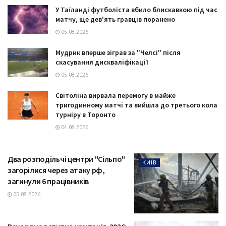
У Таїланді футболіста вбило блискавкою під час
матчу, ще дев'ять гравців поранено
05.08.2026
Мудрик вперше зіграв за "Челсі" після
скасування дискваліфікації
05.08.2026
Світоліна вирвала перемогу в майже
тригодинному матчі та вийшла до третього кола
турніру в Торонто
04.08.2026
Два розподільчі центри "Сільпо"
КИЇВ
загорілися через атаку рф,
загинули 6 працівників
05.08.2026