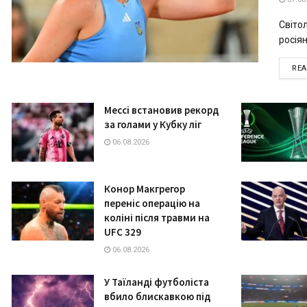
Світо
росіян
RE
Мессі встановив рекорд
за голами у Кубку ліг
06.08.2026
Конор Макгрегор
переніс операцію на
коліні після травми на
UFC 329
06.08.2026
У Таїланді футболіста
вбило блискавкою під