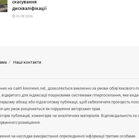
скасування
дискваліфікації
05.08.2026
ама
Наші контакти
щених на сайті kievnews.net, дозволяється виключно за умови обов’язкового 
, відкритого для індексації пошуковими системами гіперпосилання, яке вед
 першому абзаці або підзаголовку публікації, щоб забезпечити прозорість по
ня цих умов розцінюється як порушення авторських прав.
орів публікацій, коментарів чи аналітичних матеріалів. Відповідальність за 
первинного розміщення.
удження чи наслідки використання оприлюдненої інформації третіми особами.