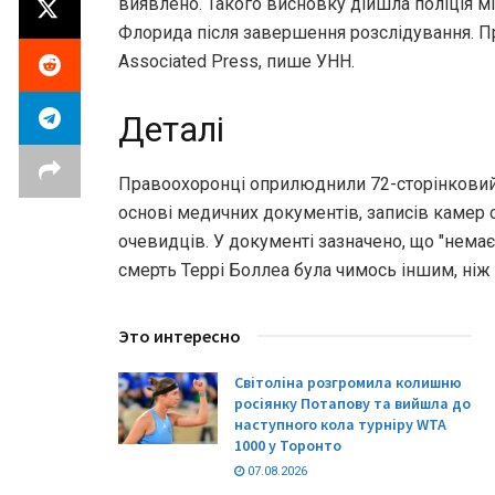
виявлено. Такого висновку дійшла поліція мі
Флорида після завершення розслідування. П
Associated Press, пише УНН.
Деталі
Правоохоронці оприлюднили 72-сторінковий 
основі медичних документів, записів камер 
очевидців. У документі зазначено, що "немає
смерть Террі Боллеа була чимось іншим, ніж
Это интересно
Світоліна розгромила колишню
росіянку Потапову та вийшла до
наступного кола турніру WTA
1000 у Торонто
07.08.2026