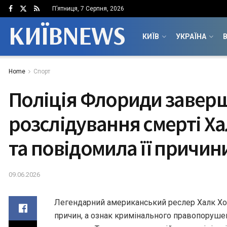
П’ятниця, 7 Серпня, 2026
КИЇВNEWS
КИЇВ
УКРАЇНА
В
Home
Спорт
Поліція Флориди завер
розслідування смерті Ха
та повідомила її причин
09.06.2026
Легендарний американський реслер Халк Хо
причин, а ознак кримінального правопорушен