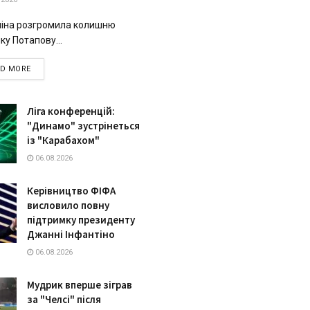
ліна розгромила колишню
ку Потапову...
DETAILS
AD MORE
Ліга конференцій:
"Динамо" зустрінеться
із "Карабахом"
06.08.2026
Керівництво ФІФА
висловило повну
підтримку президенту
Джанні Інфантіно
06.08.2026
Мудрик вперше зіграв
за "Челсі" після