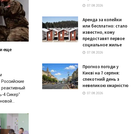
07.08.2026
Аренда за копейки
или бесплатно: стало
известно, кому
предоставят первое
социальное жилье
и еще
07.08.2026
Прогноз погоди у
Києві на 7 серпня:
м
спекотний день з
 Российские
невеликою хмарністю
 реактивный
07.08.2026
ь-4 Сикер"
новой...