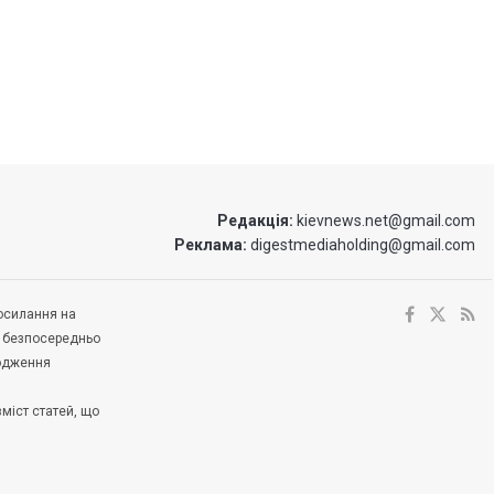
Редакція:
kievnews.net@gmail.com
Реклама:
digestmediaholding@gmail.com
посилання на
е безпосередньо
ходження
зміст статей, що