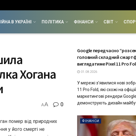
ІЙНА В УКРАЇНІ
ПОЛІТИКА
ФІНАНСИ
СВІТ
СПОР
ТЕХНОЛОГІЇ
Google передчасно “розсек
шила
головний складний смартф
виглядатиме Pixel 11 Pro Fo
лка Хогана
01.08.2026
У мережі з’явилися нові зобр
и
11 Pro Fold, які схожі на офіці
маркетингові рендери Google
демонструють дизайн майбут
A
0
A
ган помер від природних
ФІНАНСИ
ня у його смерті не