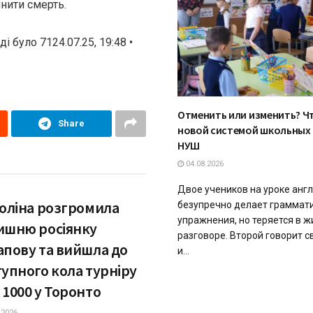
инити смерть.
 було 7124.07.25, 19:48 •
Отменить или изменить? Чт
Share
новой системой школьных 
НУШ
04.08.2026
Двое учеников на уроке англ
толіна розгромила
безупречно делает граммат
упражнения, но теряется в 
ишню росіянку
разговоре. Второй говорит с
апову та вийшла до
и...
тупного кола турніру
 1000 у Торонто
.2026