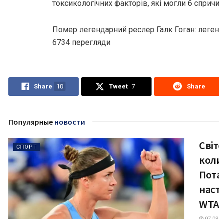
токсикологічних факторів, які могли б сприч
Помер легендарний реслер Галк Гоган: легенді
6734 перегляди
Share
10
Tweet
7
Share
Популярные
новости
Сві
СПОРТ
кол
Пот
нас
WTA
07.08