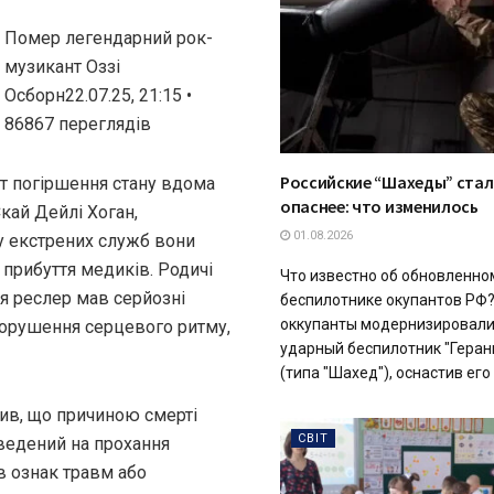
Помер легендарний рок-
музикант Оззі
Осборн22.07.25, 21:15 •
86867 переглядiв
Российские “Шахеды” стал
нт погіршення стану вдома
опаснее: что изменилось
кай Дейлі Хоган,
01.08.2026
у екстрених служб вони
прибуття медиків. Родичі
Что известно об обновленно
тя реслер мав серйозні
беспилотнике окупантов РФ?
оккупанты модернизировали
порушення серцевого ритму,
ударный беспилотник "Геран
(типа "Шахед"), оснастив его 
ив, що причиною смерті
СВІТ
ведений на прохання
в ознак травм або