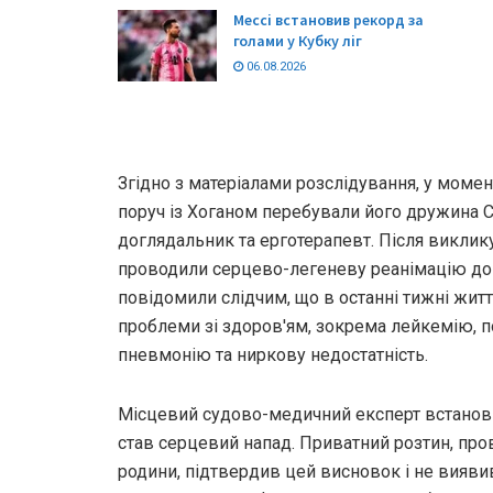
Мессі встановив рекорд за
голами у Кубку ліг
06.08.2026
Згідно з матеріалами розслідування, у моме
поруч із Хоганом перебували його дружина С
доглядальник та ерготерапевт. Після виклик
проводили серцево-легеневу реанімацію до 
повідомили слідчим, що в останні тижні жит
проблеми зі здоров'ям, зокрема лейкемію, 
пневмонію та ниркову недостатність.
Місцевий судово-медичний експерт встанов
став серцевий напад. Приватний розтин, про
родини, підтвердив цей висновок і не вияви