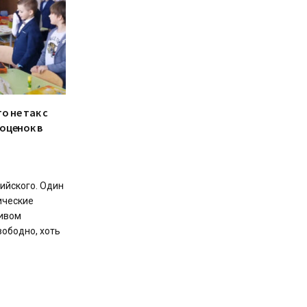
о не так с
оценок в
ийского. Один
ические
живом
вободно, хоть