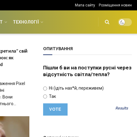
Мапа сайту
Розміщення новин
Т
ТЕХНОЛОГІЇ
ОПИТУВАННЯ
ретила” свій
он: як
ld
Пішли б ви на поступки русні через
відсутність світла/тепла?
аження Pixel
Ні (ідіть нах*й, переживем)
йні
Так
. Вони
нього...
Results