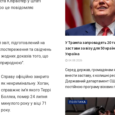
ста Клірвотер у штаті
ро це повідомляє
У Трампа запровадять 20 т
звіт, підготовлений на
застави за візу для 50 країн
спостереження та свідчень
Україна
 жодних доказів того, що
04.08.2026
 природною".
Серед держав, громадянам я
внести заставу, є колишні ре
Справу офіційно закрито
Державний департамент СШ
як некримінальну. Хоган,
постійною програму візових га
справжнє ім'я якого Террі
Боллеа, помер 24 липня
ПОЛІТИКА
минулого року у віці 71
року.