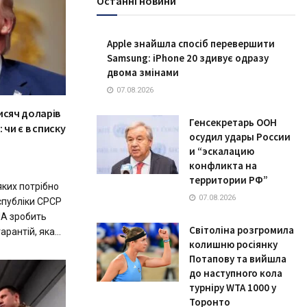
Останні новини
Apple знайшла спосіб перевершити
Samsung: iPhone 20 здивує одразу
двома змінами
07.08.2026
исяч доларів
Генсекретарь ООН
: чи є в списку
осудил удары России
и “эскалацию
конфликта на
территории РФ”
ких потрібно
07.08.2026
спубліки СРСР
А зробить
Світоліна розгромила
рантій, яка...
колишню росіянку
Потапову та вийшла
до наступного кола
турніру WTA 1000 у
Торонто