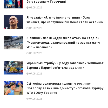
багатоденку у Туреччині
08.08.2026
Я не залізний, я не інопланетянин – Усик
зізнався, що наступний бій може стати останнім
07.08.2026
З'явились перші кадри після атаки на стадіон
"Чорноморець", запланований на завтра матч
УПЛ – перенесли
07.08.2026
Українські стрибуни у воду завершили чемпіонат
Європи в Парижі з п’ятьма медалями
07.08.2026
Світоліна розгромила колишню росіянку
Потапову та вийшла до наступного кола турніру
WTA 1000 у Торонто
07.08.2026