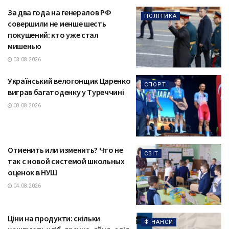
За два года на генералов РФ
ПОЛІТИКА
совершили не менше шесть
покушений: кто уже стал
мишенью
03.08.2026
Український велогонщик Царенко
СПОРТ
виграв багатоденку у Туреччині
08.08.2026
Отменить или изменить? Что не
СВІТ
так с новой системой школьных
оценок в НУШ
04.08.2026
Ціни на продукти: скільки
ФІНАНСИ