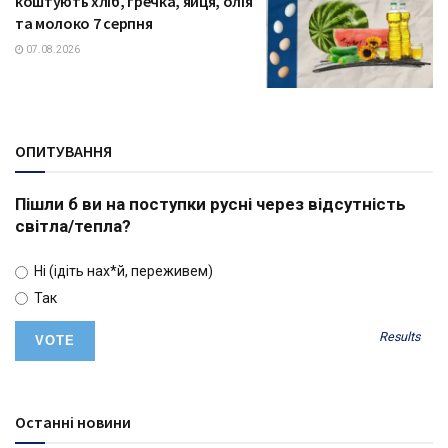
коштують хліб, гречка, яйця, олія
та молоко 7 серпня
07.08.2026
ОПИТУВАННЯ
Пішли б ви на поступки русні через відсутність
світла/тепла?
Ні (ідіть нах*й, переживем)
Так
Results
Останні новини