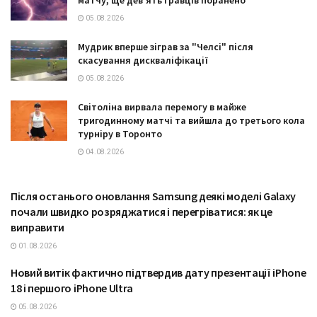
05.08.2026
Мудрик вперше зіграв за "Челсі" після
скасування дискваліфікації
05.08.2026
Світоліна вирвала перемогу в майже
тригодинному матчі та вийшла до третього кола
турніру в Торонто
04.08.2026
Після останього оновлання Samsung деякі моделі Galaxy
ТЕХНОЛОГІЇ
почали швидко розряджатися і перегріватися: як це
виправити
01.08.2026
Новий витік фактично підтвердив дату презентації iPhone
ТЕХНОЛОГІЇ
18 і першого iPhone Ultra
05.08.2026