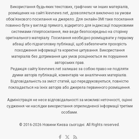
Використання будь-яких текстових, графічних чи інших матеріалів,
розміщених на сайті kievnews.net, дозволяється виключно за умови
обов’язкового посилання на джерело. Для онлайн-ЗМІ таке посилання
повинно бути у вигляді прямого, відкритого для індексації пошуковими
системами гіперпосилання, яке веде безпосередньо на сторінку
оригінального матеріалу. Посилання необхідно розміщувати у першому
абзаці або підзаголовку публікації, щоб забезпечити прозорість
походження інформації та коректне цитування. Використання
матеріалів без дотримання цих умов розцінюється як порушення
авторських прав.
Редакція сайту kievnews.net залишає за собою право не поділяти
думки авторів публікацій, коментарів чи аналітичних матеріалів.
Відповідальність за зміст статей, що передруковуються, повністю
покладається на їхніх авторів або джерела первинного розміщення.
Адміністрація не несе відповідальності за можливі неточності, оцінні
судження чи наслідки використання оприлюдненої інформації третіми
особами.
© 2016-2026 Новини Києва сьогодні. All Rights reserved.