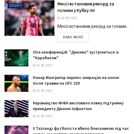
Мессі встановив рекорд за
СПОРТ
голами у Кубку ліг
06.08.2026
Мессі встановив рекорд за голами...
DETAILS
READ MORE
Ліга конференцій: "Динамо" зустрінеться із
"Карабахом"
06.08.2026
Конор Макгрегор переніс операцію на коліні
після травми на UFC 329
06.08.2026
Керівництво ФІФА висловило повну підтримку
президенту Джанні Інфантіно
06.08.2026
У Таїланді футболіста вбило блискавкою під час
матчу, ще дев'ять гравців поранено