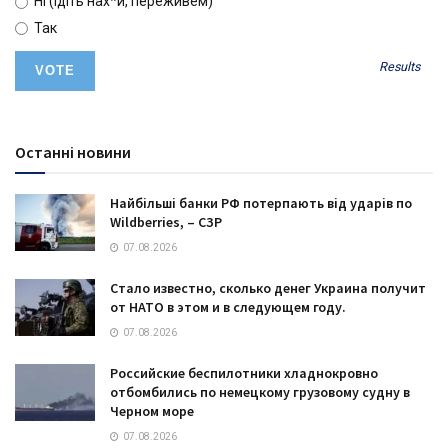
Ні (ідіть нах*й, переживем)
Так
Results
Останні новини
Найбільші банки РФ потерпають від ударів по
Wildberries, – СЗР
07.08.2026
Стало известно, сколько денег Украина получит
от НАТО в этом и в следующем году.
07.08.2026
Российские беспилотники хладнокровно
отбомбились по немецкому грузовому судну в
Черном море
07.08.2026