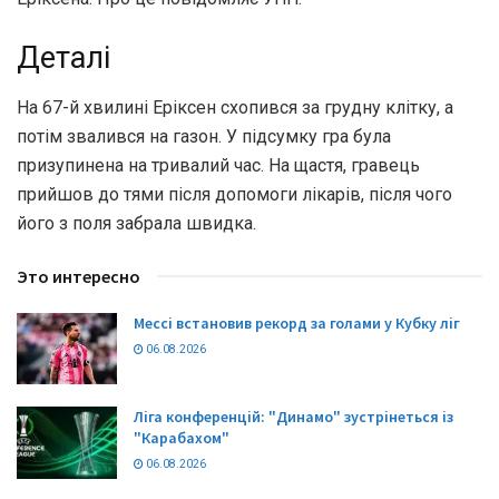
Деталі
На 67-й хвилині Еріксен схопився за грудну клітку, а
потім звалився на газон. У підсумку гра була
призупинена на тривалий час. На щастя, гравець
прийшов до тями після допомоги лікарів, після чого
його з поля забрала швидка.
Это интересно
Мессі встановив рекорд за голами у Кубку ліг
06.08.2026
Ліга конференцій: "Динамо" зустрінеться із
"Карабахом"
06.08.2026