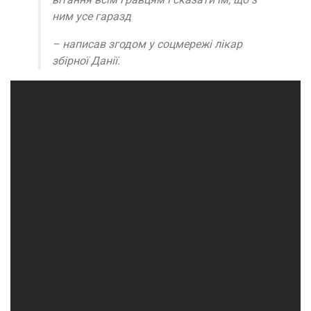
ним усе гаразд
– написав згодом у соцмережі лікар
збірної Данії.