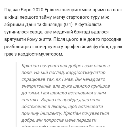
Під час Євро-2020 Еріксен знепритомнів прямо на полі
в кінці першого тайму матчу стартового туру між
збірними Данії та Фінляндії (0:1). У футболіста
зупинилося серце, але медичній бригаді вдалося
врятувати йому життя. Після цього він довго проходив
реабілітацію і повернувся у професійний футбол, однак
грає з кардіостимулятором.
Крістіан почувається добре і сам пішов з
поля. На мій погляд, кардіостимулятор
спрацював так, як і мав. Він ненадовго
знепритомнів, але дуже швидко прийшов
до тями, і ми швидко встановили з ним
контакт. Зараз він пройде додаткові
обстеження в лікарні, щоб встановити
причину інциденту. Крістіан почувається
добре, він попросив мене передати
вітання всім гравцям і сказати їм, що з