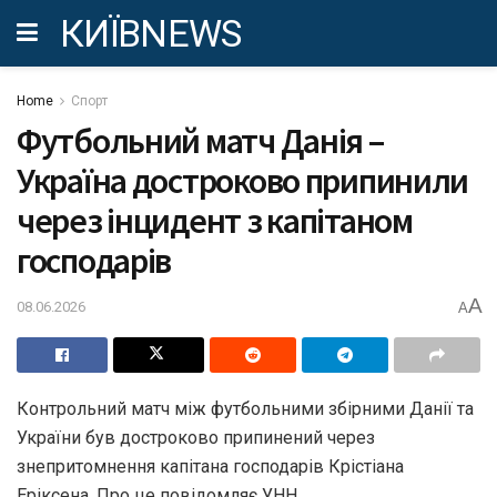
КИЇВNEWS
Home
Спорт
Футбольний матч Данія –
Україна достроково припинили
через інцидент з капітаном
господарів
A
08.06.2026
A
Контрольний матч між футбольними збірними Данії та
України був достроково припинений через
знепритомнення капітана господарів Крістіана
Еріксена. Про це повідомляє УНН.