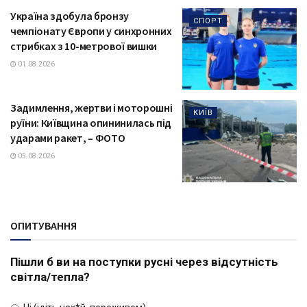
Україна здобула бронзу
СПОРТ
чемпіонату Європи у синхронних
стрибках з 10-метрової вишки
01.08.2026
Задимлення, жертви і моторошні
КИЇВ
руїни: Київщина опининилась під
ударами ракет, – ФОТО
05.08.2026
ОПИТУВАННЯ
Пішли б ви на поступки русні через відсутність
світла/тепла?