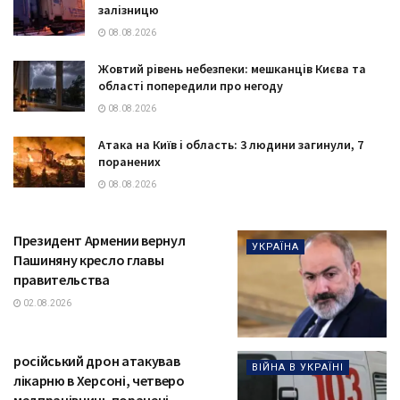
залізницю
08.08.2026
Жовтий рівень небезпеки: мешканців Києва та
області попередили про негоду
08.08.2026
Атака на Київ і область: 3 людини загинули, 7
поранених
08.08.2026
Президент Армении вернул
УКРАЇНА
Пашиняну кресло главы
правительства
02.08.2026
російський дрон атакував
ВІЙНА В УКРАЇНІ
лікарню в Херсоні, четверо
медпрацівниць поранені