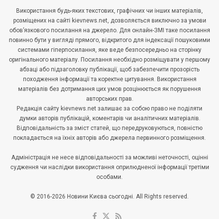
Використання будь-яких текстових, графічних чи інших матеріалів,
розміщених на сайті kievnews.net, дозволяється виключно за умови
обов’язкового посилання на джерело. Для онлайн-ЗМІ таке посилання
повинно бути у вигляді прямого, відкритого для індексації пошуковими
системами гіперпосилання, яке веде безпосередньо на сторінку
оригінального матеріалу. Посилання необхідно розміщувати у першому
абзаці або підзаголовку публікації, щоб забезпечити прозорість
походження інформації та коректне цитування. Використання
матеріалів без дотримання цих умов розцінюється як порушення
авторських прав.
Редакція сайту kievnews.net залишає за собою право не поділяти
думки авторів публікацій, коментарів чи аналітичних матеріалів.
Відповідальність за зміст статей, що передруковуються, повністю
покладається на їхніх авторів або джерела первинного розміщення.
Адміністрація не несе відповідальності за можливі неточності, оцінні
судження чи наслідки використання оприлюдненої інформації третіми
особами.
© 2016-2026 Новини Києва сьогодні. All Rights reserved.