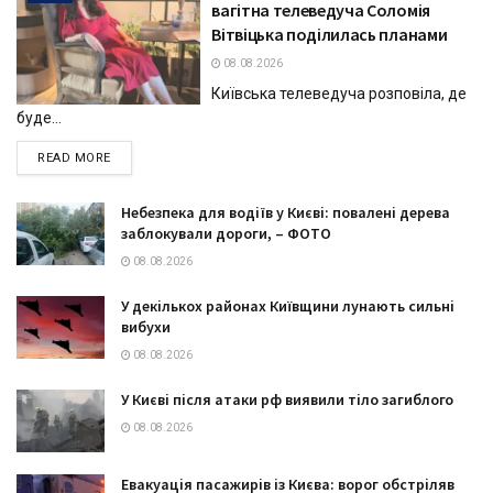
вагітна телеведуча Соломія
Вітвіцька поділилась планами
08.08.2026
Київська телеведуча розповіла, де
буде...
DETAILS
READ MORE
Небезпека для водіїв у Києві: повалені дерева
заблокували дороги, – ФОТО
08.08.2026
У декількох районах Київщини лунають сильні
вибухи
08.08.2026
У Києві після атаки рф виявили тіло загиблого
08.08.2026
Евакуація пасажирів із Києва: ворог обстріляв