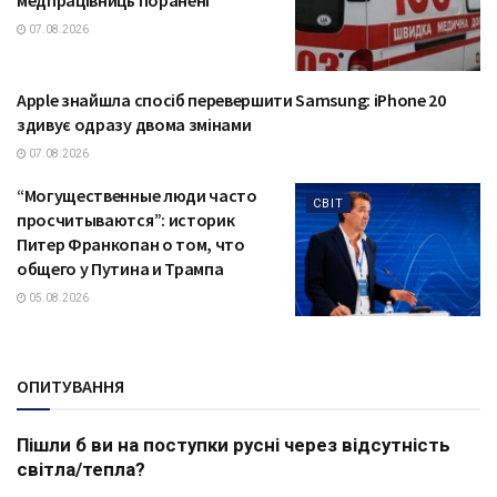
07.08.2026
Apple знайшла спосіб перевершити Samsung: iPhone 20
ТЕХНОЛОГІЇ
здивує одразу двома змінами
07.08.2026
“Могущественные люди часто
СВІТ
просчитываются”: историк
Питер Франкопан о том, что
общего у Путина и Трампа
05.08.2026
ОПИТУВАННЯ
Пішли б ви на поступки русні через відсутність
світла/тепла?