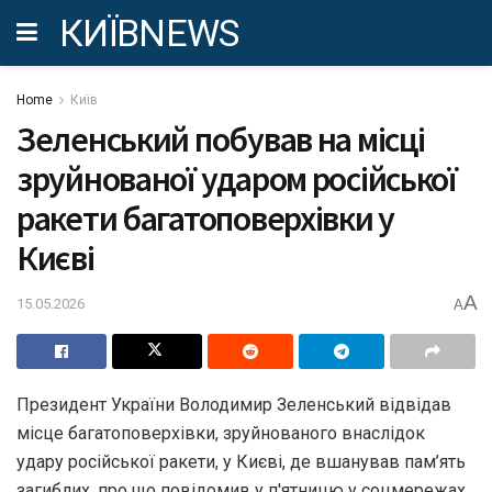
КИЇВNEWS
Home
Київ
Зеленський побував на місці
зруйнованої ударом російської
ракети багатоповерхівки у
Києві
A
15.05.2026
A
Президент України Володимир Зеленський відвідав
місце багатоповерхівки, зруйнованого внаслідок
удару російської ракети, у Києві, де вшанував пам’ять
загиблих, про що повідомив у п'ятницю у соцмережах,